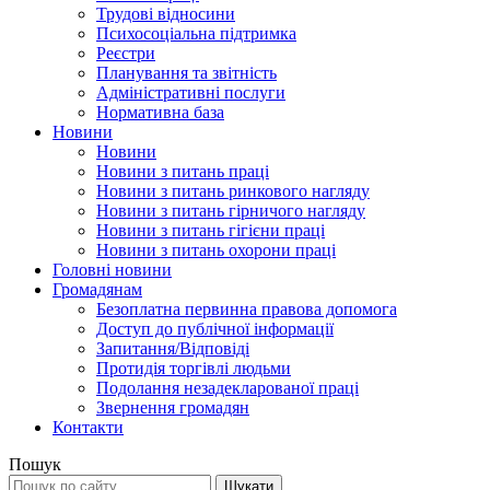
Трудові відносини
Психосоціальна підтримка
Реєстри
Планування та звітність
Адміністративні послуги
Нормативна база
Новини
Новини
Новини з питань праці
Новини з питань ринкового нагляду
Новини з питань гірничого нагляду
Новини з питань гігієни праці
Новини з питань охорони праці
Головні новини
Громадянам
Безоплатна первинна правова допомога
Доступ до публічної інформації
Запитання/Відповіді
Протидія торгівлі людьми
Подолання незадекларованої праці
Звернення громадян
Контакти
Пошук