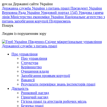
gov.ua
Державні сайти України
Державна служба України з питань праці
Президент України
Верховна Рада України
Урядовий портал
1545 Урядова гаряча
лінія
Міністерство економіки України
Національне агентство з
питань запобігання корупції
Підприємець
Пошук
Людям із порушенням зору
Південно-Східне міжрегіональне управління
Державної служби з питань праці
Про управління
Про управління
Структура
Керівництво
Очищення влади
Запобігання проявам корупції
Вакансії
Результати перевірки знань інспекторів праці
Діяльність
Ринковий нагляд
Гірничий нагляд
Гігієна праці та атестація робочих місць
Безпека праці