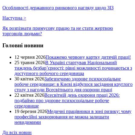
Особливості державного ринкового нагляду щодо ЗІЗ
Наступна
>
Як розпізнати примусову працю та не стати жертвою
торговців людьми?
Головні новини
12 червня 2026
Покажемо червону картку дитячій праці!
25 травня 2026
В Україні стартував Національний
тиждень безбар’єрності: рівні можливості починаються з
доступного робочого середовища
30 квітня 2026
Забезпечимо здорове психосоціальне
робоче середовище: в Києві відбулося засідання круглого
столу з нагоди Всесвітнього дня охорони праці
22 квітня 2026
Всесвітній день охорони праці 2026:
подбаймо про здорове психосоціальне робоче
середовище
19 березня 2026
Медичні працівники в зоні ризику: чому
професійні захворювання не можна залишати
невидимими
До всіх новин