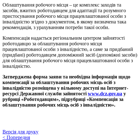
Облаштування робочого місця – це комплекс заходів та
засобів, вжитих роботодавцем для адаптації та розумного
пристосування робочого місця працевлаштованої особи з
інвалідністю згідно з документом, в якому визначена така
рекомендація, з урахуванням потреби такої особи.
Компенсація надається регіональним центром зайнятості
роботодавцю за облаштування робочого місця
працевлаштованої особи з інвалідністю, а саме за придбаний
(придбані) роботодавцем допоміжний засіб (допоміжні засоби)
для облаштування робочого місця працевлаштованої особи з
інвалідністю.
Затверджена форма заяви та необхідна інформація щодо
компенсації за облаштування робочих місць осіб з
інвалідністю розміщена у вільному доступі на Інтернет-
ресурсі Державної служби зайнятості
www.dcz.gov.ua
у
рубриці «Роботодавцям», підрубриці «Компенсація за
облаштування робочих місць осіб з інвалідністю».
Версія для друку
<
Попередня