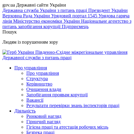
gov.ua
Державні сайти України
Державна служба України з питань праці
Президент України
Верховна Рада України
Урядовий портал
1545 Урядова гаряча
лінія
Міністерство економіки України
Національне агентство з
питань запобігання корупції
Підприємець
Пошук
Людям із порушенням зору
Південно-Східне міжрегіональне управління
Державної служби з питань праці
Про управління
Про управління
Структура
Керівництво
Очищення влади
Запобігання проявам корупції
Вакансії
Результати перевірки знань інспекторів праці
Діяльність
Ринковий нагляд
Гірничий нагляд
Гігієна праці та атестація робочих місць
Безпека праці