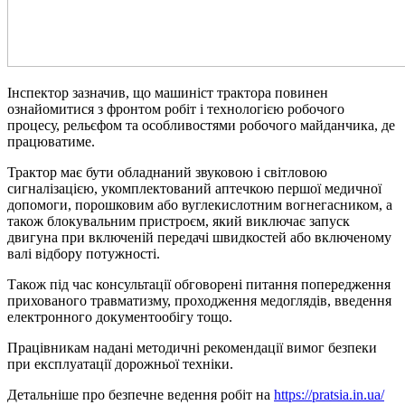
Інспектор зазначив, що машиніст трактора повинен
ознайомитися з фронтом робіт і технологією робочого
процесу, рельєфом та особливостями робочого майданчика, де
працюватиме.
Трактор має бути обладнаний звуковою і світловою
сигналізацією, укомплектований аптечкою першої медичної
допомоги, порошковим або вуглекислотним вогнегасником, а
також блокувальним пристроєм, який виключає запуск
двигуна при включеній передачі швидкостей або включеному
валі відбору потужності.
Також під час консультації обговорені питання попередження
прихованого травматизму, проходження медоглядів, введення
електронного документообігу тощо.
Працівникам надані методичні рекомендації вимог безпеки
при експлуатації дорожньої техніки.
Детальніше про безпечне ведення робіт на
https://pratsia.in.ua/