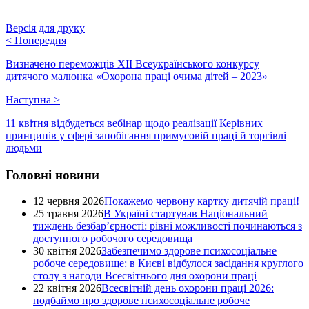
Версія для друку
<
Попередня
Визначено переможців XII Всеукраїнського конкурсу
дитячого малюнка «Охорона праці очима дітей – 2023»
Наступна
>
11 квітня відбудеться вебінар щодо реалізації Керівних
принципів у сфері запобігання примусовій праці й торгівлі
людьми
Головні новини
12 червня 2026
Покажемо червону картку дитячій праці!
25 травня 2026
В Україні стартував Національний
тиждень безбар’єрності: рівні можливості починаються з
доступного робочого середовища
30 квітня 2026
Забезпечимо здорове психосоціальне
робоче середовище: в Києві відбулося засідання круглого
столу з нагоди Всесвітнього дня охорони праці
22 квітня 2026
Всесвітній день охорони праці 2026:
подбаймо про здорове психосоціальне робоче