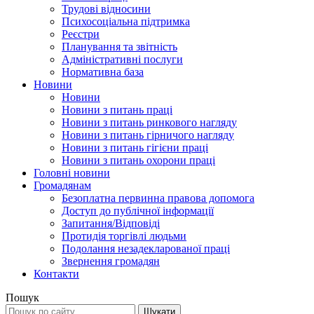
Трудові відносини
Психосоціальна підтримка
Реєстри
Планування та звітність
Адміністративні послуги
Нормативна база
Новини
Новини
Новини з питань праці
Новини з питань ринкового нагляду
Новини з питань гірничого нагляду
Новини з питань гігієни праці
Новини з питань охорони праці
Головні новини
Громадянам
Безоплатна первинна правова допомога
Доступ до публічної інформації
Запитання/Відповіді
Протидія торгівлі людьми
Подолання незадекларованої праці
Звернення громадян
Контакти
Пошук