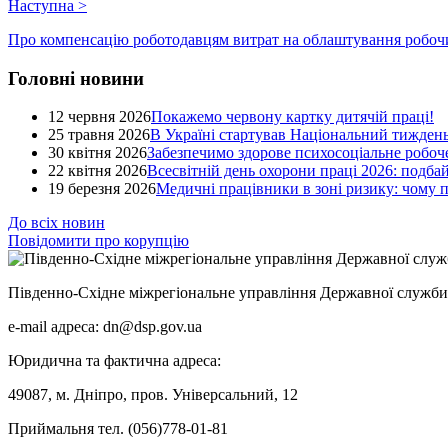
Наступна
>
Про компенсацію роботодавцям витрат на облаштування робочих
Головні новини
12 червня 2026
Покажемо червону картку дитячій праці!
25 травня 2026
В Україні стартував Національний тиждень
30 квітня 2026
Забезпечимо здорове психосоціальне робоче
22 квітня 2026
Всесвітній день охорони праці 2026: подба
19 березня 2026
Медичні працівники в зоні ризику: чому
До всіх новин
Повідомити про корупцію
Південно-Східне міжрегіональне управління Державної служби 
e-mail адреса: dn@dsp.gov.ua
Юридична та фактична адреса:
49087, м. Дніпро, пров. Універсальний, 12
Приймальня тел. (056)778-01-81