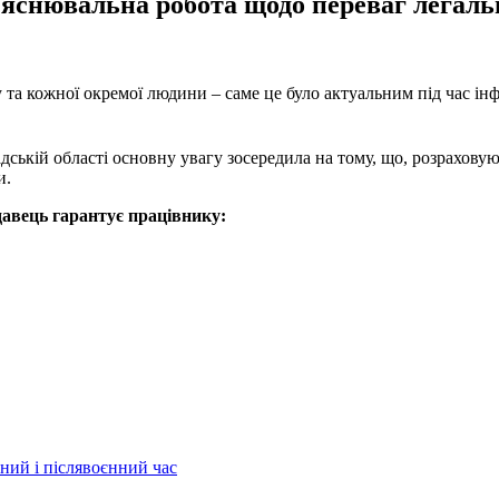
’яснювальна робота щодо переваг легаль
у та кожної окремої людини – саме це було актуальним під час і
дській області основну увагу зосередила на тому, що, розраховую
и.
давець гарантує працівнику:
ний і післявоєнний час