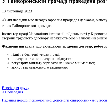
У Гайворонській громаді проведена роз
13 листопада 2023
✍️Які наслідки має незадекларована праця для держави, бізнес
точок Гайворонської громади.
Інспектор праці Управління інспекційної діяльності у Кіровогра
сторони трудового договору наражають себе на численні ризик
Фахівець
нагадала, що укладаючи трудовий договір, робото
гідні та безпечні умови праці;
оплачувані та неоплачувані відпустки;
регулярну виплату зарплати не нижче мінімальної;
захист від незаконного звільнення.
Версія для друку
<
Попередня
Надання першої психологічної допомоги співробітникам у воєн