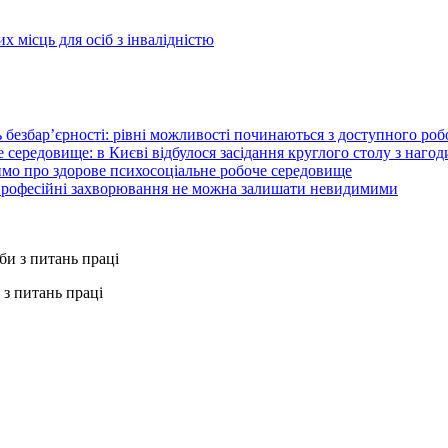
 місць для осіб з інвалідністю
 безбар’єрності: рівні можливості починаються з доступного ро
 середовище: в Києві відбулося засідання круглого столу з нагод
ймо про здорове психосоціальне робоче середовище
 професійні захворювання не можна залишати невидимими
з питань праці