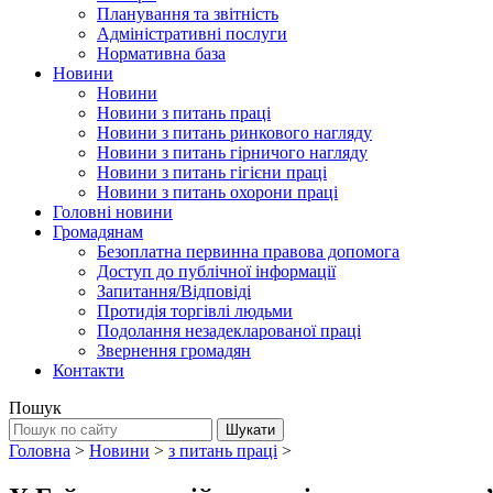
Планування та звітність
Адміністративні послуги
Нормативна база
Новини
Новини
Новини з питань праці
Новини з питань ринкового нагляду
Новини з питань гірничого нагляду
Новини з питань гігієни праці
Новини з питань охорони праці
Головні новини
Громадянам
Безоплатна первинна правова допомога
Доступ до публічної інформації
Запитання/Відповіді
Протидія торгівлі людьми
Подолання незадекларованої праці
Звернення громадян
Контакти
Пошук
Головна
>
Новини
>
з питань праці
>