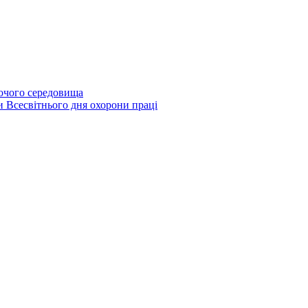
бочого середовища
и Всесвітнього дня охорони праці