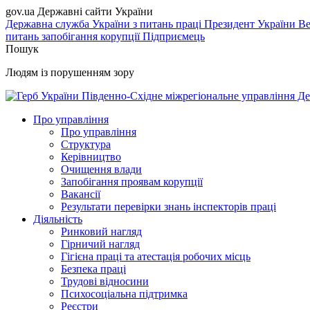
gov.ua
Державні сайти України
Державна служба України з питань праці
Президент України
Ве
питань запобігання корупції
Підприємець
Пошук
Людям із порушенням зору
Південно-Східне міжрегіональне управління Де
Про управління
Про управління
Структура
Керівництво
Очищення влади
Запобігання проявам корупції
Вакансії
Результати перевірки знань інспекторів праці
Діяльність
Ринковий нагляд
Гірничий нагляд
Гігієна праці та атестація робочих місць
Безпека праці
Трудові відносини
Психосоціальна підтримка
Реєстри