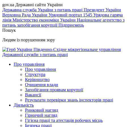
gov.ua
Державні сайти України
Державна служба України з питань праці
Президент України
Верховна Рада України
Урядовий портал
1545 Урядова гаряча
лінія
Міністерство економіки України
Національне агентство з
питань запобігання корупції
Підприємець
Пошук
Людям із порушенням зору
Південно-Східне міжрегіональне управління
Державної служби з питань праці
Про управління
Про управління
Структура
Керівництво
Очищення влади
Запобігання проявам корупції
Вакансії
Результати перевірки знань інспекторів праці
Діяльність
Ринковий нагляд
Гірничий нагляд
Гігієна праці та атестація робочих місць
Безпека праці