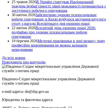
25 травня 2026
В Україні стартував Національний
тиждень безбар’єрності: рівні можливості починаються з
доступного робочого середовища
30 квітня 2026
Забезпечимо здорове психосоціальне
робоче середовище: в Києві відбулося засідання круглого
столу з нагоди Всесвітнього дня охорони праці
22 квітня 2026
Всесвітній день охорони праці 2026:
подбаймо про здорове психосоціальне робоче
середовище
19 березня 2026
Медичні працівники в зоні ризику: чому
професійні захворювання не можна залишати
невидимими
До всіх новин
Повідомити про корупцію
Південно-Східне міжрегіональне управління Державної
служби з питань праці
e-mail адреса: dn@dsp.gov.ua
Юридична та фактична адреса:
49087, м. Дніпро, пров. Універсальний, 12