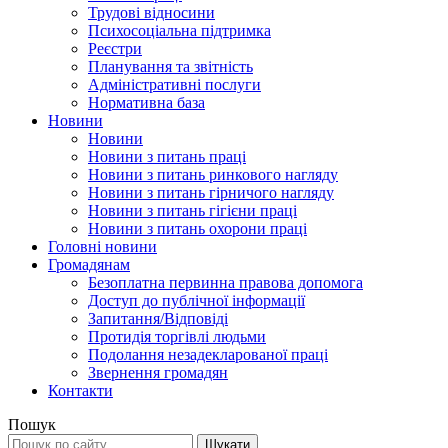
Трудові відносини
Психосоціальна підтримка
Реєстри
Планування та звітність
Адміністративні послуги
Нормативна база
Новини
Новини
Новини з питань праці
Новини з питань ринкового нагляду
Новини з питань гірничого нагляду
Новини з питань гігієни праці
Новини з питань охорони праці
Головні новини
Громадянам
Безоплатна первинна правова допомога
Доступ до публічної інформації
Запитання/Відповіді
Протидія торгівлі людьми
Подолання незадекларованої праці
Звернення громадян
Контакти
Пошук