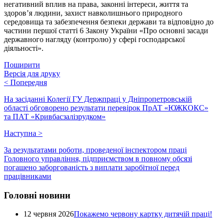
негативний вплив на права, законні інтереси, життя та
здоров’я людини, захист навколишнього природного
середовища та забезпечення безпеки держави та відповідно до
частини першої статті 6 Закону України «Про основні засади
державного нагляду (контролю) у сфері господарської
діяльності».
Поширити
Версія для друку
<
Попередня
На засіданні Колегії ГУ Держпраці у Дніпропетровській
області обговорено результати перевірок ПрАТ «ЮЖКОКС»
та ПАТ «Кривбасзалізрудком»
Наступна
>
За результатами роботи, проведеної інспектором праці
Головного управління, підприємством в повному обсязі
погашено заборгованість з виплати заробітної перед
працівниками
Головні новини
12 червня 2026
Покажемо червону картку дитячій праці!