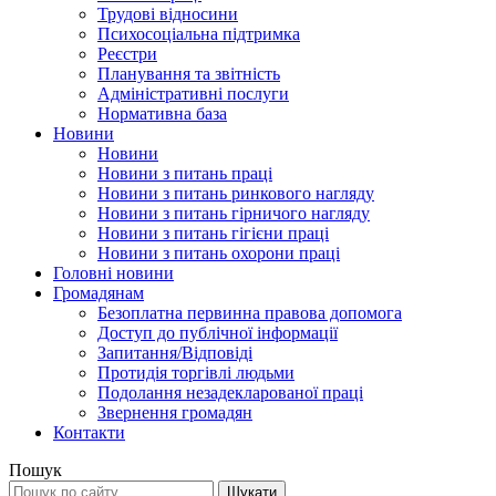
Трудові відносини
Психосоціальна підтримка
Реєстри
Планування та звітність
Адміністративні послуги
Нормативна база
Новини
Новини
Новини з питань праці
Новини з питань ринкового нагляду
Новини з питань гірничого нагляду
Новини з питань гігієни праці
Новини з питань охорони праці
Головні новини
Громадянам
Безоплатна первинна правова допомога
Доступ до публічної інформації
Запитання/Відповіді
Протидія торгівлі людьми
Подолання незадекларованої праці
Звернення громадян
Контакти
Пошук