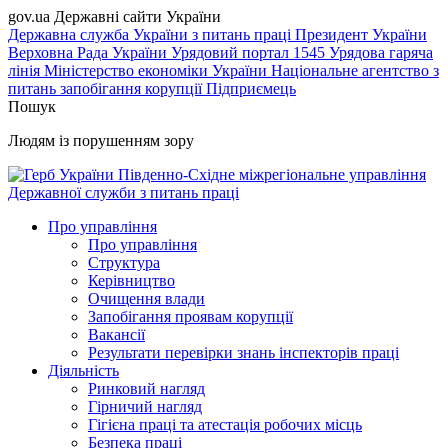
gov.ua
Державні сайти України
Державна служба України з питань праці
Президент України
Верховна Рада України
Урядовий портал
1545 Урядова гаряча
лінія
Міністерство економіки України
Національне агентство з
питань запобігання корупції
Підприємець
Пошук
Людям із порушенням зору
Південно-Східне міжрегіональне управління
Державної служби з питань праці
Про управління
Про управління
Структура
Керівництво
Очищення влади
Запобігання проявам корупції
Вакансії
Результати перевірки знань інспекторів праці
Діяльність
Ринковий нагляд
Гірничий нагляд
Гігієна праці та атестація робочих місць
Безпека праці