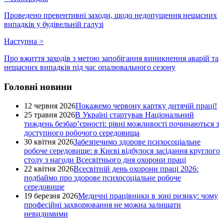
Проведено превентивні заходи, щодо недопущення нещасних
випадків у будівельній галузі
Наступна
>
Про вжиття заходів з метою запобігання виникнення аварій та
нещасних випадків під час опалювального сезону
Головні новини
12 червня 2026
Покажемо червону картку дитячій праці!
25 травня 2026
В Україні стартував Національний
тиждень безбар’єрності: рівні можливості починаються з
доступного робочого середовища
30 квітня 2026
Забезпечимо здорове психосоціальне
робоче середовище: в Києві відбулося засідання круглого
столу з нагоди Всесвітнього дня охорони праці
22 квітня 2026
Всесвітній день охорони праці 2026:
подбаймо про здорове психосоціальне робоче
середовище
19 березня 2026
Медичні працівники в зоні ризику: чому
професійні захворювання не можна залишати
невидимими