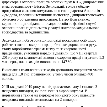
директора з охорони праці та безпеки руху КП «Дніпровський
електротранспорт» Віктор Зелінський, голова обкому
профспілки житлово-комунального господарства Анастасія
Демідова, головний технічний інспектор Дніпропетровського
обласного об’єднання профспілок Петро Довганенко,
керівники, відповідальні посадові особи та фахівці служб
охорони праці підприємств у галузі житлово-комунального
господарства та будівництва.
Заслухавши і обговоривши доповіді посадових осіб щодо
роботи з питань охорони праці, безпеки дорожнього руху,
стану виробничого травматизму та захворюваності
працівників, учасники наради відмітили, що у ІІІ кварталі
2019 року на комплексні заходи з охорони праці витрачено 5,3
млн. грн., план заходів виконано на 147 %.
Виконання комплексних заходів дозволило покращити умови
праці для 1,0 тис. працюючих, у тому числі близько 400
жінкам.
У ІІІ кварталі 2019 року на підприємствах галузі сталося 3
нещасних випадки, які пов’язані з виробництвом. В
порівнянні з таким же періодом минулого року кількість
нещасних випадків зменшилася на 2 випадки.