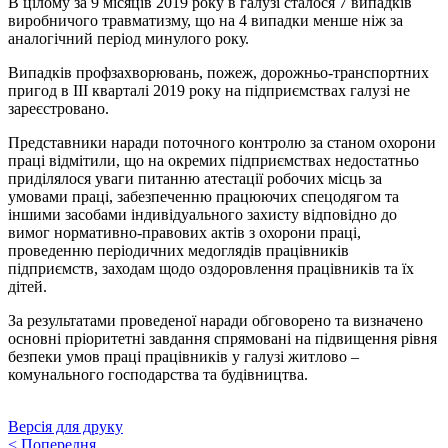
В цілому за 9 місяців 2019 року в галузі сталося 7 випадків
виробничого травматизму, що на 4 випадки менше ніж за
аналогічний період минулого року.
Випадків профзахворювань, пожеж, дорожньо-транспортних
пригод в ІІІ кварталі 2019 року на підприємствах галузі не
зареєстровано.
Представники наради поточного контролю за станом охорони
праці відмітили, що на окремих підприємствах недостатньо
приділялося уваги питанню атестації робочих місць за
умовами праці, забезпеченню працюючих спецодягом та
іншими засобами індивідуального захисту відповідно до
вимог нормативно-правових актів з охорони праці,
проведенню періодичних медоглядів працівників
підприємств, заходам щодо оздоровлення працівників та їх
дітей.
За результатами проведеної наради обговорено та визначено
основні пріоритетні завдання спрямовані на підвищення рівня
безпеки умов праці працівників у галузі житлово –
комунального господарства та будівництва.
Версія для друку
<
Попередня