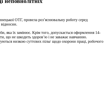
і неповнолітніх
бринецької ОТГ, провела роз’яснювальну роботу серед
 відносин.
би, яка їх замінює. Крім того, допускається оформлення 14-
оти, що не шкодить здоров’ю і не заважає навчанню.
стуються низкою суттєвих пільг щодо охорони праці, робочого