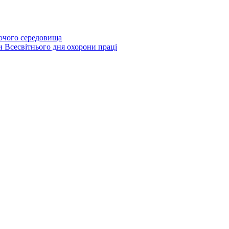
бочого середовища
и Всесвітнього дня охорони праці