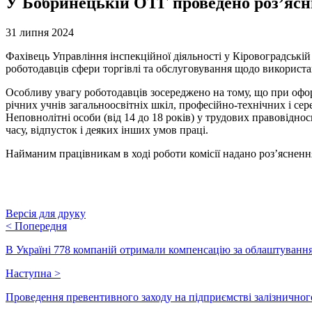
У Бобринецькій ОТГ проведено роз’ясн
31 липня 2024
Фахівець Управління інспекційної діяльності у Кіровоградській 
роботодавців сфери торгівлі та обслуговування щодо використа
Особливу увагу роботодавців зосереджено на тому, що при оформ
річних учнів загальноосвітніх шкіл, професійно-технічних і се
Неповнолітні особи (від 14 до 18 років) у трудових правовідно
часу, відпусток і деяких інших умов праці.
Найманим працівникам в ході роботи комісії надано роз’ясненн
Версія для друку
<
Попередня
В Україні 778 компаній отримали компенсацію за облаштування
Наступна
>
Проведення превентивного заходу на підприємстві залізничног