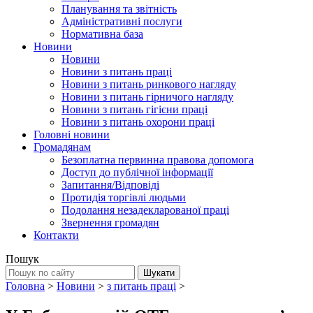
Планування та звітність
Адміністративні послуги
Нормативна база
Новини
Новини
Новини з питань праці
Новини з питань ринкового нагляду
Новини з питань гірничого нагляду
Новини з питань гігієни праці
Новини з питань охорони праці
Головні новини
Громадянам
Безоплатна первинна правова допомога
Доступ до публічної інформації
Запитання/Відповіді
Протидія торгівлі людьми
Подолання незадекларованої праці
Звернення громадян
Контакти
Пошук
Головна
>
Новини
>
з питань праці
>