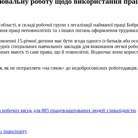
ювальну роботу щодо використання прац
області, в складі робочої групи з легалізації найманої праці Бо
ння праці неповнолітніх та з інших питань оформлення трудових
ленні 15-річної дитини має бути згода одного із батьків або осо
редніх спеціальних навчальних закладів для виконання легкої роб
синах мають ті самі права, що й повнолітні. Водночас вони кори
я, як не потрапляти «на гачок» до недобросовісних роботодавців.
 робочих місць для 885 працевлаштованих людей з інвалідністю
о транспорту