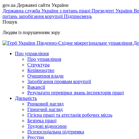
gov.ua
Державні сайти України
Державна служба України з питань праці
Президент України
Ве
питань запобігання корупції
Підприємець
Пошук
Людям із порушенням зору
Південно-Східне міжрегіональне управління Де
Про управління
Про управління
Структура
Керівництво
Очищення влади
Запобігання проявам корупції
Вакансії
Результати перевірки знань інспекторів праці
Діяльність
Ринковий нагляд
Гірничий нагляд
Гігієна праці та атестація робочих місць
Безпека праці
Трудові відносини
Психосоціальна підтримка
Реєстри