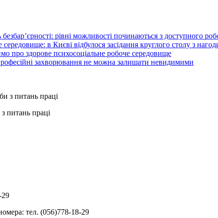
 безбар’єрності: рівні можливості починаються з доступного ро
 середовище: в Києві відбулося засідання круглого столу з нагод
ймо про здорове психосоціальне робоче середовище
 професійні захворювання не можна залишати невидимими
з питань праці
-29
омера: тел. (056)778-18-29