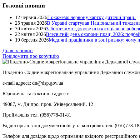
Головні новини
12 червня 2026
Покажемо червону картку дитячій праці!
25 травня 2026
В Україні стартував Національний тиждень
30 квітня 2026
Забезпечимо здорове психосоціальне робоче
22 квітня 2026
Всесвітній день охорони праці 2026: подба
19 березня 2026
Медичні працівники в зоні ризику: чому
До всіх новин
Повідомити про корупцію
Південно-Східне міжрегіональне управління Державної служби 
e-mail адреса: dn@dsp.gov.ua
Юридична та фактична адреса:
49087, м. Дніпро, пров. Універсальний, 12
Приймальня тел. (056)778-01-81
Відділ організації документообігу та контролю: тел. (056)778-18
Телефон для довідок щодо отримання вхідного реєстраційного н