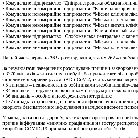
• Комунальне підприємство “Дніпропетровська обласна клінічна 
• Комунальне некомерційне підприємство “Клінічна лікарня шви
• Комунальне некомерційне підприємство “Міська клінічна лікар
• Комунальне некомерційне підприємство “Міська клінічна лікар
• Комунальне некомерційне підприємство “Міська дитяча клінічн
• Комунальне некомерційне підприємство “Криворізька міська лі
• Комунальне підприємство «Слобожанська центральна лікарня
• Комунальне некомерційне підприємство “Міська клінічна лікар
• Комунальне некомерційне підприємство “Міська клінічна лікар
На цей час завершено 3632 розслідування, з яких 262 – пов’язан
За результатами завершених розслідувань причини захворюван
• 3370 випадків – зараження в побуті або при контакті зі співр
спричиненої коронавірусом SARS-CoV-2, та лікуванням пацієн
• 5 випадків – невикористання робітниками засобів індивідуальн
• 84 випадки – порушення робітниками інструкцій з охорони пр
• 36 випадків – особиста необережність потерпілих;
• 137 випадків віднесено до інших психофізіологічних причин, с
хворіють безсимптомно; інфікування внаслідок високого психое
У закладах охорони здоров’я, в яких було зареєстровано найбі
причин інфікування медичних працівників на гостру респірат
хворобою COVID-19 при виконанні посадових обов’язків.