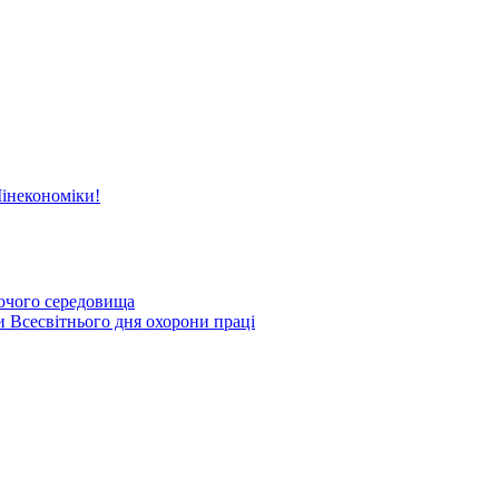
Мінекономіки!
бочого середовища
и Всесвітнього дня охорони праці