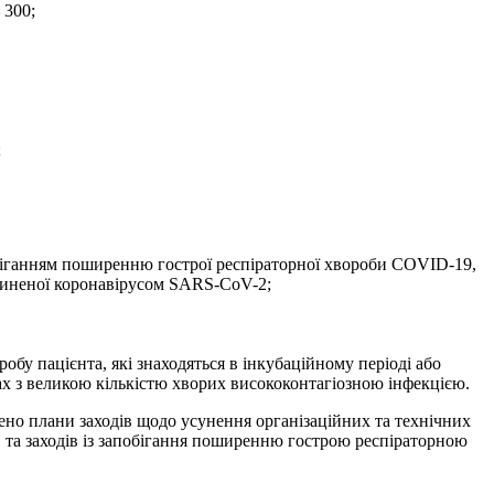
 300;
;
апобіганням поширенню гострої респіраторної хвороби COVID-19,
чиненої коронавірусом SARS-CoV-2;
обу пацієнта, які знаходяться в інкубаційному періоді або
ах з великою кількістю хворих висококонтагіозною інфекцією.
дено плани заходів щодо усунення організаційних та технічних
та заходів із запобігання поширенню гострою респіраторною