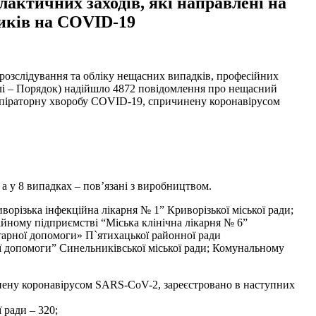
актичних заходів, які направлені на
иків на COVID-19
розслідування та обліку нещасних випадків, професійних
алі – Порядок) надійшло 4872 повідомлення про нещасний
еспіраторну хворобу COVID-19, спричинену коронавірусом
а у 8 випадках – пов’язані з виробництвом.
орізька інфекційна лікарня № 1” Криворізької міської ради;
йному підприємстві “Міська клінічна лікарня № 6”
арної допомоги» П`ятихацької районної ради
ї допомоги” Синельниківської міської ради; Комунальному
инену коронавірусом SARS-CoV-2, зареєстровано в наступних
 ради – 320;