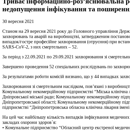
Триває інформаційно-роз’яснювальна ро
недопущення інфікування та поширенн
30 вересня 2021
Станом на 29 вересня 2021 року до Головного управління Держп
захворювань та аварій на виробництві, затвердженим постаново
випадок/гостре професійне захворювання (отруєння) при вста
SARS-CoV-2, з них смертельних – 52.
За період з 22.09.2021 по 29.09.2021 захворювання зі смертельн
Завершено проведення 52 спеціальних розслідувань по захворю
За результатами роботи комісій визнано, що у 44 випадках захв
Захворювання зі смертельним наслідком, пов’язані з виробницт
Комунальному некомерційному підприємстві “Міська клінічна л
Дніпровської міської ради; Комунальному некомерційному під
Дніпропетровської області; Комунальному некомерційному під
підприємстві “Дніпропетровська обласна клінічна лікарня імені 
На цей час найбільшу кількість випадків інфікування медични
закладах охорони здоров`я:
• Комунальне підприємство “Обласний центр екстреної медично