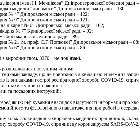
лікарня імені І.І. Мечнікова” Дніпропетровської обласної ради –
дкої медичної допомоги” Дніпровської міської ради – 130;
ня № 4” Дніпровської міської ради – 122;
ня № 9” Дніпровської міської ради – 121;
а лікарня № 6” Дніпровської міської ради – 102;
карня № 7” Криворізької міської ради – 92;
» Слобожанської селищної ради – 89;
ня № 21 ім. проф. Є.Г. Попкової” Дніпровської міської ради – 88
ня № 6” Дніпровської міської ради – 86.
і з виробництвом, 3370 – не пов’язані.
ь розподілилися наступним чином:
обітниками закладу, що не пов’язано з ліквідацією епідемії та з
тів із випадками гострої респіраторної хвороби COVID-19, спри
ого захисту при їх наявності;
аці та посадових інструкцій;
еред яких: інфікування внаслідок відсутності інформації про хвор
моційного та фізіологічного навантаження при роботі в осередк
льшу кількість випадків захворювань медичних працівників, скла
орну хворобу COVID-19, спричинену коронавірусом SARS-CoV-2, 