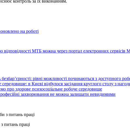
йснює контроль за їх виконанням.
поновлено на роботі
ію відповідності МТБ можна через портал електронних сервісів 
 безбар’єрності: рівні можливості починаються з доступного ро
 середовище: в Києві відбулося засідання круглого столу з нагод
ймо про здорове психосоціальне робоче середовище
 професійні захворювання не можна залишати невидимими
з питань праці