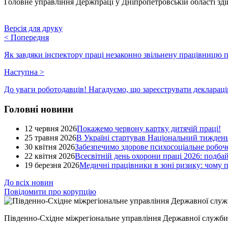
Головне управління Держпраці у Дніпропетровській області зді
Версія для друку
<
Попередня
Як завдяки інспектору праці незаконно звільнену працівницю 
Наступна
>
До уваги роботодавців! Нагадуємо, що зареєструвати декларац
Головні новини
12 червня 2026
Покажемо червону картку дитячій праці!
25 травня 2026
В Україні стартував Національний тиждень
30 квітня 2026
Забезпечимо здорове психосоціальне робоче
22 квітня 2026
Всесвітній день охорони праці 2026: подба
19 березня 2026
Медичні працівники в зоні ризику: чому
До всіх новин
Повідомити про корупцію
Південно-Східне міжрегіональне управління Державної служби 