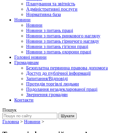
Планування та звітність
Адміністративні послуги
Нормативна база
Новини
Новини
Новини з питань праці
Новини з питань ринкового нагляду
Новини з питань гірничого нагляду
Новини з питань гігієни праці
Новини з питань охорони праці
Головні новини
Громадянам
Безоплатна первинна правова допомога
Доступ до публічної інформації
Запитання/Відповіді
Протидія торгівлі людьми
Подолання незадекларованої праці
Звернення громадян
Контакти
Пошук
Головна
>
Новини
>