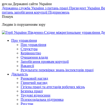
gov.ua
Державні сайти України
Державна служба України з питань праці
Президент України
Ве
питань запобігання корупції
Підприємець
Пошук
Людям із порушенням зору
Південно-Східне міжрегіональне управління Де
Про управління
Про управління
Структура
Керівництво
Очищення влади
Запобігання проявам корупції
Вакансії
Результати перевірки знань інспекторів праці
Діяльність
Ринковий нагляд
Гірничий нагляд
Гігієна праці та атестація робочих місць
Безпека праці
Трудові відносини
Психосоціальна підтримка
Реєстри