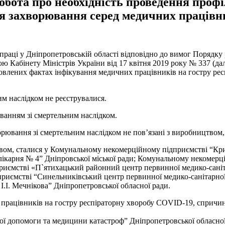
бота про необхідність проведення профіл
я захворювання серед медичних працівн
раці у Дніпропетровській області відповідно до вимог Порядку 
ю Кабінету Міністрів України від 17 квітня 2019 року № 337 (д
новлених фактах інфікування медичних працівників на гостру р
им наслідком не реєструвалися.
ванням зі смертельним наслідком.
орювання зі смертельним наслідком не пов’язані з виробництвом, 
вом, сталися у Комунальному некомерційному підприємстві “Крив
ікарня № 4” Дніпровської міської ради; Комунальному некомерці
приємстві «П`ятихацький районний центр первинної медико-саніт
приємстві “Синельниківський центр первинної медико-санітарно
І.І. Мечнікова” Дніпропетровської обласної ради.
х працівників на гостру респіраторну хворобу COVID-19, сприч
ї допомоги та медицини катастроф” Дніпропетровської обласної