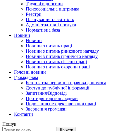
Трудові відносини
Психосоціальна підтримка
Реєстри
Планування та звітність
Адміністративні послуги
Нормативна база
Новини
Новини
Новини з питань праці
Новини з питань ринкового нагляду
Новини з питань гірничого нагляду
Новини з питань гігієни праці
Новини з питань охорони праці
Головні новини
Громадянам
Безоплатна первинна правова допомога
Доступ до публічної інформації
Запитання/Відповіді
Протидія торгівлі людьми
Подолання незадекларованої праці
Звернення громадян
Контакти
Пошук