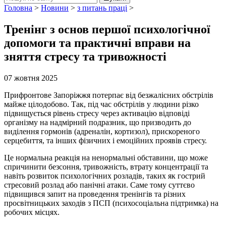
Головна
>
Новини
>
з питань праці
>
Тренінг з основ першої психологічної
допомоги та практичні вправи на
зняття стресу та тривожності
07 жовтня 2025
Прифронтове Запоріжжя потерпає від безжалісних обстрілів
майже цілодобово. Так, під час обстрілів у людини різко
підвищується рівень стресу через активацію відповіді
організму на надмірний подразник, що призводить до
виділення гормонів (адреналін, кортизол), прискореного
серцебиття, та інших фізичних і емоційних проявів стресу.
Це нормальна реакція на ненормальні обставини, що може
спричинити безсоння, тривожність, втрату концентрації та
навіть розвиток психологічних розладів, таких як гострий
стресовий розлад або панічні атаки. Саме тому суттєво
підвищився запит на проведення тренінгів та різних
просвітницьких заходів з ПСП (психосоціальна підтримка) на
робочих місцях.