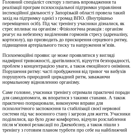
Головний спеціаліст сектору з питань впровадження та
реалізації програм психосоціальної підтримки управління
інспекційної діяльності у Запорізькій області провела такий
захід на підтримку однієї з громад ВПО. (Внутрішньо
переміщених осіб). Під час тренінгу учасники дізналися, як
стрес впливає на організм : Фізіологічна реакція : організм
реагує на небезпеку виділенням гормонів стресу (адреналіну,
кортизолу), що призводить до прискорення серцевого ритму,
підвищення артеріального тиску та напруження м’язів.
Психоемоційні прояви: це може проявлятися у вигляді
надмірної тривожності, дратівливості, відчуття безпорадності,
проблем з концентрацією уваги, а також емоційного оніміння.
Порушення ритму: часті пробудження від тривог чи вибухів
порушують природний циркадний ритм, заважаючи
нормальному відновленню організму.
Саме головне, учасники тренінгу отримали практичні поради
для самодопомоги, як впоратися з такими станами. А також
практично попрацювали, виконуючи вправи для
психологічного заспокоєння та стабілізації своєї нервової
системи під час воєнного стану і загрози для життя. Учасники
поділилися, що було дуже комфортно, відчули розслаблення
після м’язової релаксації по Джекобсону, а також пішли з
тренінгу з готовим планом турботи про себе на найближчий