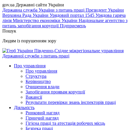
gov.ua
Державні сайти України
Державна служба України з питань праці
Президент України
Верховна Рада України
Урядовий портал
1545 Урядова гаряча
лінія
Міністерство економіки України
Національне агентство з
питань запобігання корупції
Підприємець
Пошук
Людям із порушенням зору
Південно-Східне міжрегіональне управління
Державної служби з питань праці
Про управління
Про управління
Структура
Керівництво
Очищення влади
Запобігання проявам корупції
Вакансії
Результати перевірки знань інспекторів праці
Діяльність
Ринковий нагляд
Гірничий нагляд
Гігієна праці та атестація робочих місць
Безпека праці