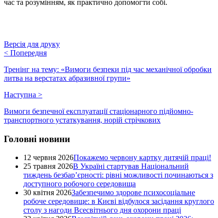
час та розумінням, як практично допомогти собі.
Версія для друку
<
Попередня
Тренінг на тему: «Вимоги безпеки під час механічної обробки
литва на верстатах абразивної групи»
Наступна
>
Вимоги безпечної експлуатації стаціонарного підйомно-
транспортного устаткування, норій стрічкових
Головні новини
12 червня 2026
Покажемо червону картку дитячій праці!
25 травня 2026
В Україні стартував Національний
тиждень безбар’єрності: рівні можливості починаються з
доступного робочого середовища
30 квітня 2026
Забезпечимо здорове психосоціальне
робоче середовище: в Києві відбулося засідання круглого
столу з нагоди Всесвітнього дня охорони праці