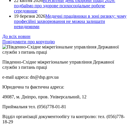
22 квітня 2026
Всесвітній день охорони праці 2026:
подбаймо про здорове психосоціальне робоче
середовище
19 березня 2026
Медичні працівники в зоні ризику: чому
професійні захворювання не можна залишати
невидимими
До всіх новин
Повідомити про корупцію
Південно-Східне міжрегіональне управління Державної
служби з питань праці
e-mail адреса: dn@dsp.gov.ua
Юридична та фактична адреса:
49087, м. Дніпро, пров. Універсальний, 12
Приймальня тел. (056)778-01-81
Відділ організації документообігу та контролю: тел. (056)778-
18-29