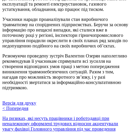
експлуатації та ремонті електроустановок, газового
устаткування, обладнання, що працює під тиском.
Учасники наради проаналізували стан виробничого
травматизму на споріднених підприємствах. Беручи за основу
інформацію про нещасні випадки, які сталися вже в
поточному році у регіоні, інспектори гірничопромислового
управління порадили окреслити в своїх планах ряд заходів по
недопущенню подібного на своїх виробничих об’єктах.
Резюмуючи проведену зустріч Валентин Озерян наполегливо
рекомендував її учасникам спрямувати всі зусилля на
створення відповідних умов праці з метою попередження
виникнення травмонебезпечних ситуацій. Разом з тим,
нагадав про можливість зворотного зв’язку, і у разі
необхідності звертатися за інформаційно-консультативною
підтримкою.
Версія для друку
<
Попередня
На ризиках, які несуть працівники і роботодавці при
неналежному оформлені трудових відносин акцентували
увагу фахівці Головного управління під час проведення