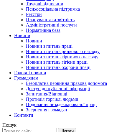
Трудові відносини
Психосоціальна підтримка
Реєстри
Планування та звітність
Адміністративні послуги
Нормативна база
Новини
Новини
Новини з питань праці
Новини з питань ринкового нагляду
Новини з питань гірничого нагляду
Новини з питань гігієни праці
Новини з питань охорони праці
Головні новини
Громадянам
Безоплатна первинна правова допомога
Доступ до публічної інформації
Запитання/Відповіді
Протидія торгівлі людьми
Подолання незадекларованої праці
Звернення громадян
Контакти
Пошук