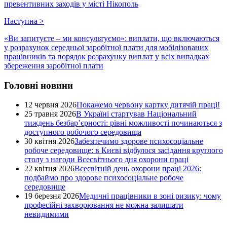
превентивних заходів у місті Нікополь
Наступна
>
«Ви запитуєте – ми консультуємо»: виплати, що включаються
у розрахунок середньої заробітної плати для мобілізованих
працівників та порядок розрахунку виплат у всіх випадках
збереження заробітної плати
Головні новини
12 червня 2026
Покажемо червону картку дитячій праці!
25 травня 2026
В Україні стартував Національний
тиждень безбар’єрності: рівні можливості починаються з
доступного робочого середовища
30 квітня 2026
Забезпечимо здорове психосоціальне
робоче середовище: в Києві відбулося засідання круглого
столу з нагоди Всесвітнього дня охорони праці
22 квітня 2026
Всесвітній день охорони праці 2026:
подбаймо про здорове психосоціальне робоче
середовище
19 березня 2026
Медичні працівники в зоні ризику: чому
професійні захворювання не можна залишати
невидимими