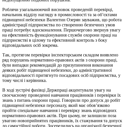
Роблячи узагальнюючий висновок проведеній перевірці,
начальник відділу нагляду в промисловості та за об’єктами
підвищеної небезпеки Валентин Озерян зауважив, що робота
адміністрації підприємства по створенню безпечних умов
праці потребує вдосконалення. Першочергово звернув увагу
на ефективність функціонування служби охорони праці на
підприємстві в цілому та ефективний контроль з боку
відповідальних осіб зокрема.
Так, протягом перевірки інспекторським складом виявлено
ряд порушень нормативно-правових актів з охорони праці,
були випадки рекомендацій до призупинення виконання
деяких робіт підвищеної небезпеки, до адміністративної
відповідальності притягнуто посадових осіб підприємства, у
тому числі і керівника.
В ході зустрічі фахівці Держпраці акцентували увагу на
своєчасному проведенні навчання працівників і перевірки їх
знань з питань охорони праці. Говорили про допуск до робіт
підвищеної небезпеки персоналу, який має обов’язково
пройти спеціальне навчання і перевірку знань відповідних
нормативно-правових актів. При цьому, не залишили поза
увагою новоприйнятих працівників, їх стажування та допуск
до самостійної роботи. Зосередились на організації безпечної