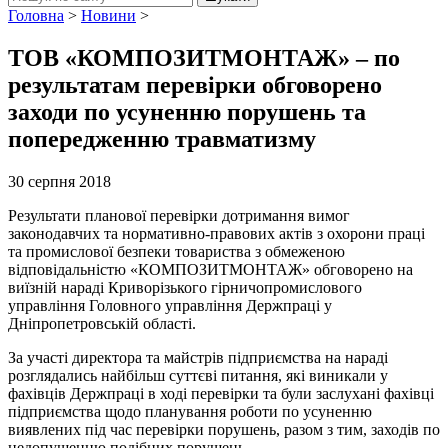
Головна
>
Новини
>
ТОВ «КОМПОЗИТМОНТАЖ» – по
результатам перевірки обговорено
заходи по усуненню порушень та
попередженню травматизму
30 серпня 2018
Результати планової перевірки дотримання вимог
законодавчих та нормативно-правових актів з охорони праці
та промислової безпеки товариства з обмеженою
відповідальністю «КОМПОЗИТМОНТАЖ» обговорено на
виїзній нараді Криворізького гірничопромислового
управління Головного управління Держпраці у
Дніпропетровській області.
За участі директора та майстрів підприємства на нараді
розглядались найбільш суттєві питання, які виникали у
фахівців Держпраці в ході перевірки та були заслухані фахівці
підприємства щодо планування роботи по усуненню
виявлених під час перевірки порушень, разом з тим, заходів по
недопущенню подібних порушень.