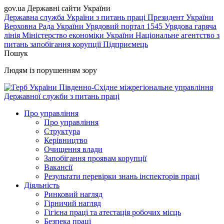
gov.ua
Державні сайти України
Державна служба України з питань праці
Президент України
Верховна Рада України
Урядовий портал
1545 Урядова гаряча
лінія
Міністерство економіки України
Національне агентство з
питань запобігання корупції
Підприємець
Пошук
Людям із порушенням зору
Південно-Східне міжрегіональне управління
Державної служби з питань праці
Про управління
Про управління
Структура
Керівництво
Очищення влади
Запобігання проявам корупції
Вакансії
Результати перевірки знань інспекторів праці
Діяльність
Ринковий нагляд
Гірничий нагляд
Гігієна праці та атестація робочих місць
Безпека праці