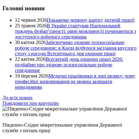
Головні новини
12 червня 2026
Покажемо червону картку дитячій праці!
25 травня 2026
В Україні стартував Національний
тиждень безбар’єрності: рівні можливості починаються з
доступного робочого середовища
30 квітня 2026
Забезпечимо здорове психосоціальне
робоче середовище: в Києві відбулося засідання круглого
столу з нагоди Всесвітнього дня охорони праці
22 квітня 2026
Всесвітній день охорони праці 2026:
подбаймо про здорове психосоціальне робоче
середовище
19 березня 2026
Медичні працівники в зоні ризику: чому
професійні захворювання не можна залишати
невидимими
До всіх новин
Повідомити про корупцію
Південно-Східне міжрегіональне управління Державної
служби з питань праці