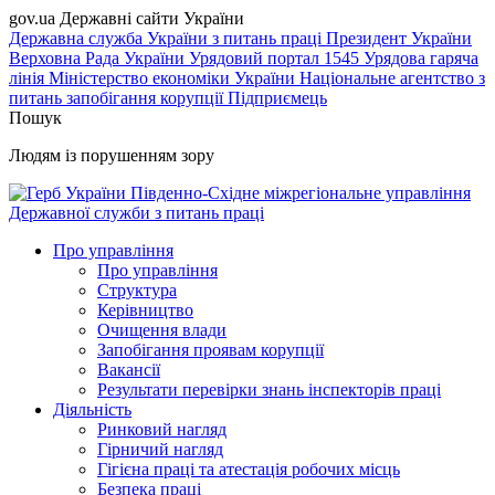
gov.ua
Державні сайти України
Державна служба України з питань праці
Президент України
Верховна Рада України
Урядовий портал
1545 Урядова гаряча
лінія
Міністерство економіки України
Національне агентство з
питань запобігання корупції
Підприємець
Пошук
Людям із порушенням зору
Південно-Східне міжрегіональне управління
Державної служби з питань праці
Про управління
Про управління
Структура
Керівництво
Очищення влади
Запобігання проявам корупції
Вакансії
Результати перевірки знань інспекторів праці
Діяльність
Ринковий нагляд
Гірничий нагляд
Гігієна праці та атестація робочих місць
Безпека праці