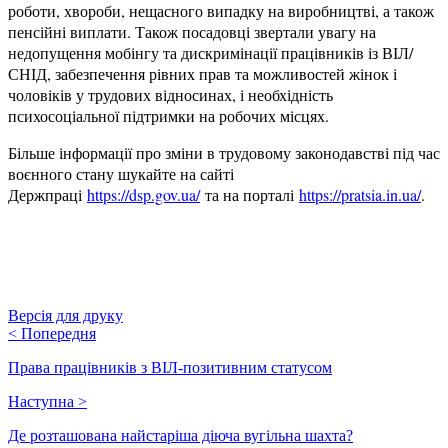
роботи, хвороби, нещасного випадку на виробництві, а також
пенсійні виплати. Також посадовці звертали увагу на
недопущення мобінгу та дискримінації працівників із ВІЛ/
СНІД, забезпечення рівних прав та можливостей жінок і
чоловіків у трудових відносинах, і необхідність
психосоціальної підтримки на робочих місцях.
Більше інформації про зміни в трудовому законодавстві під час
воєнного стану шукайте на сайті
Держпраці
https://dsp.gov.ua/
та на порталі
https://pratsia.in.ua/
.
Версія для друку
<
Попередня
Права працівників з ВІЛ-позитивним статусом
Наступна
>
Де розташована найстаріша діюча вугільна шахта?