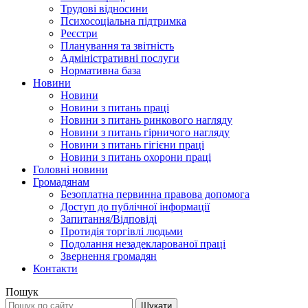
Трудові відносини
Психосоціальна підтримка
Реєстри
Планування та звітність
Адміністративні послуги
Нормативна база
Новини
Новини
Новини з питань праці
Новини з питань ринкового нагляду
Новини з питань гірничого нагляду
Новини з питань гігієни праці
Новини з питань охорони праці
Головні новини
Громадянам
Безоплатна первинна правова допомога
Доступ до публічної інформації
Запитання/Відповіді
Протидія торгівлі людьми
Подолання незадекларованої праці
Звернення громадян
Контакти
Пошук