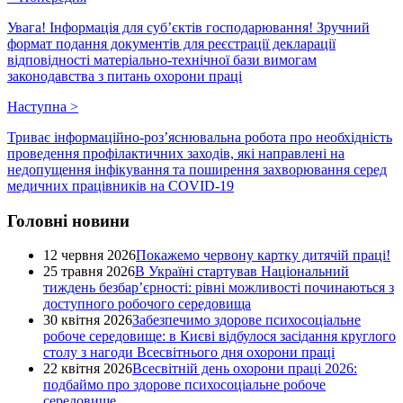
Увага! Інформація для суб’єктів господарювання! Зручний
формат подання документів для реєстрації декларації
відповідності матеріально-технічної бази вимогам
законодавства з питань охорони праці
Наступна
>
Триває інформаційно-роз’яснювальна робота про необхідність
проведення профілактичних заходів, які направлені на
недопущення інфікування та поширення захворювання серед
медичних працівників на COVID-19
Головні новини
12 червня 2026
Покажемо червону картку дитячій праці!
25 травня 2026
В Україні стартував Національний
тиждень безбар’єрності: рівні можливості починаються з
доступного робочого середовища
30 квітня 2026
Забезпечимо здорове психосоціальне
робоче середовище: в Києві відбулося засідання круглого
столу з нагоди Всесвітнього дня охорони праці
22 квітня 2026
Всесвітній день охорони праці 2026:
подбаймо про здорове психосоціальне робоче
середовище