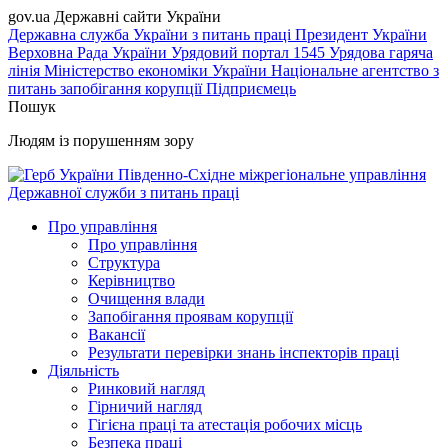
gov.ua
Державні сайти України
Державна служба України з питань праці
Президент України
Верховна Рада України
Урядовий портал
1545 Урядова гаряча
лінія
Міністерство економіки України
Національне агентство з
питань запобігання корупції
Підприємець
Пошук
Людям із порушенням зору
Південно-Східне міжрегіональне управління
Державної служби з питань праці
Про управління
Про управління
Структура
Керівництво
Очищення влади
Запобігання проявам корупції
Вакансії
Результати перевірки знань інспекторів праці
Діяльність
Ринковий нагляд
Гірничий нагляд
Гігієна праці та атестація робочих місць
Безпека праці