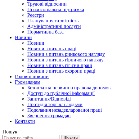
Трудові відносини
Психосоціальна підтримка
Реєстри
Планування та звітність
Адміністративні послуги
Нормативна база
Новини
Новини
Новини з питань праці
Новини з питань ринкового нагляду
Новини з питань гірничого нагляду
Новини з питань гігієни праці
Новини з питань охорони праці
Головні новини
Громадянам
Безоплатна первинна правова допомога
Доступ до публічної інформації
Запитання/Відповіді
Протидія торгівлі людьми
Подолання незадекларованої праці
Звернення громадян
Контакти
Пошук