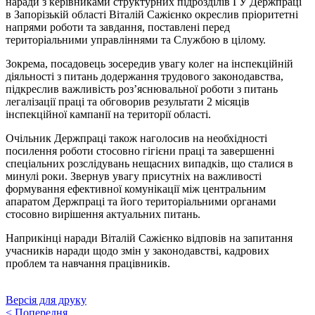
наради з керівниками структурних підрозділів ГУ Держпраці
в Запорізькій області Віталій Сажієнко окреслив пріоритетні
напрями роботи та завдання, поставлені перед
територіальними управліннями та Службою в цілому.
Зокрема, посадовець зосередив увагу колег на інспекційній
діяльності з питань додержання трудового законодавства,
підкреслив важливість роз’яснювальної роботи з питань
легалізації праці та обговорив результати 2 місяців
інспекційної кампанії на території області.
Очільник Держпраці також наголосив на необхідності
посилення роботи стосовно гігієни праці та завершенні
спеціальних розслідувань нещасних випадків, що сталися в
минулі роки. Звернув увагу присутніх на важливості
формування ефективної комунікації між центральним
апаратом Держпраці та його територіальними органами
стосовно вирішення актуальних питань.
Наприкінці наради Віталій Сажієнко відповів на запитання
учасників наради щодо змін у законодавстві, кадрових
проблем та навчання працівників.
Версія для друку
<
Попередня