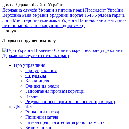
gov.ua
Державні сайти України
Державна служба України з питань праці
Президент України
Верховна Рада України
Урядовий портал
1545 Урядова гаряча
лінія
Міністерство економіки України
Національне агентство з
питань запобігання корупції
Підприємець
Пошук
Людям із порушенням зору
Південно-Східне міжрегіональне управління
Державної служби з питань праці
Про управління
Про управління
Структура
Керівництво
Очищення влади
Запобігання проявам корупції
Вакансії
Результати перевірки знань інспекторів праці
Діяльність
Ринковий нагляд
Гірничий нагляд
Гігієна праці та атестація робочих місць
Безпека праці