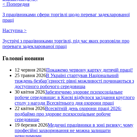
<
Попередня
З працівниками сфери торгівлі щодо переваг задекларованої
праці
Наступна
>
Зустрічі з працівниками торгівлі, під час яких розповіли про
переваги задекларованої праці
Головні новини
12 червня 2026
Покажемо червону картку дитячій праці!
25 травня 2026
В Україні стартував Національний
тиждень безбар’єрності: рівні можливості починаються з
доступного робочого середовища
30 квітня 2026
Забезпечимо здорове психосоціальне
робоче середовище: в Києві відбулося засідання круглого
столу з нагоди Всесвітнього дня охорони праці
22 квітня 2026
Всесвітній день охорони праці 2026:
подбаймо про здорове психосоціальне робоче
середовище
19 березня 2026
Медичні працівники в зоні ризику: чому
професійні захворювання не можна залишати
невидимими