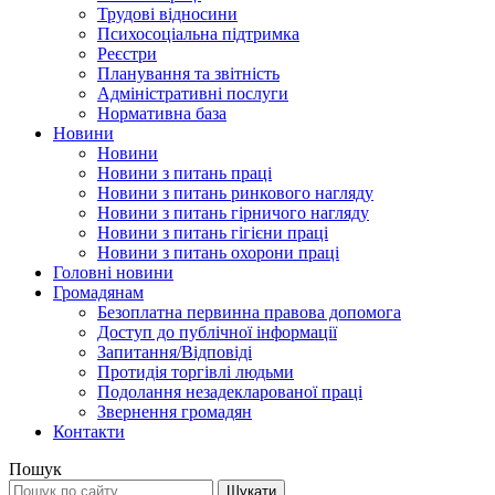
Трудові відносини
Психосоціальна підтримка
Реєстри
Планування та звітність
Адміністративні послуги
Нормативна база
Новини
Новини
Новини з питань праці
Новини з питань ринкового нагляду
Новини з питань гірничого нагляду
Новини з питань гігієни праці
Новини з питань охорони праці
Головні новини
Громадянам
Безоплатна первинна правова допомога
Доступ до публічної інформації
Запитання/Відповіді
Протидія торгівлі людьми
Подолання незадекларованої праці
Звернення громадян
Контакти
Пошук