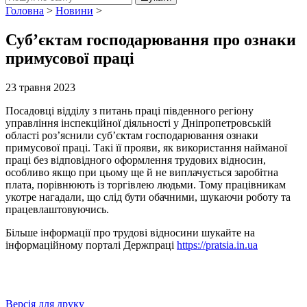
Головна
>
Новини
>
Суб’єктам господарювання про ознаки
примусової праці
23 травня 2023
Посадовці відділу з питань праці південного регіону
управління інспекційної діяльності у Дніпропетровській
області роз’яснили суб’єктам господарювання ознаки
примусової праці. Такі її прояви, як використання найманої
праці без відповідного оформлення трудових відносин,
особливо якщо при цьому ще й не виплачується заробітна
плата, порівнюють із торгівлею людьми. Тому працівникам
укотре нагадали, що слід бути обачними, шукаючи роботу та
працевлаштовуючись.
Більше інформації про трудові відносини шукайте на
інформаційному порталі Держпраці
https://pratsia.in.ua
Версія для друку