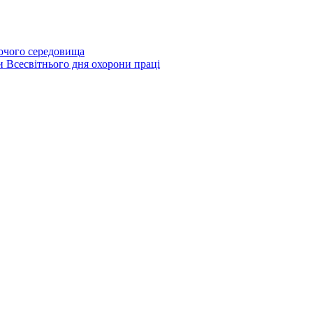
бочого середовища
и Всесвітнього дня охорони праці