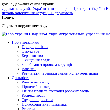
gov.ua
Державні сайти України
Державна служба України з питань праці
Президент України
Ве
питань запобігання корупції
Підприємець
Пошук
Людям із порушенням зору
Південно-Східне міжрегіональне управління Де
Про управління
Про управління
Структура
Керівництво
Очищення влади
Запобігання проявам корупції
Вакансії
Результати перевірки знань інспекторів праці
Діяльність
Ринковий нагляд
Гірничий нагляд
Гігієна праці та атестація робочих місць
Безпека праці
Трудові відносини
Психосоціальна підтримка
Реєстри