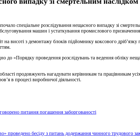
сного випадку зі смертельним наслідком
зпочало спеціальне розслідування нещасного випадку зі смертел
 обслуговування машин і устаткування промислового призначення
т на висоті з демонтажу блоків підйомнику коксового дріб’язку 
ттям.
но до «Порядку проведення розслідувань та ведення обліку неща
області продовжують нагадувати керівникам та працівникам усіх
ов’я в процесі виробничої діяльності.
ворено питання погашення заборгованості
» проведено бесіду з питань додержання чинного трудового за