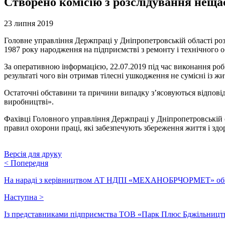
Створено комісію з розслідування неща
23 липня 2019
Головне управління Держпраці у Дніпропетровській області ро
1987 року народження на підприємстві з ремонту і технічного
За оперативною інформацією, 22.07.2019 під час виконання робі
результаті чого він отримав тілесні ушкодження не сумісні із жи
Остаточні обставини та причини випадку з’ясовуються відповід
виробництві».
Фахівці Головного управління Держпраці у Дніпропетровській 
правил охорони праці, які забезпечують збереження життя і здор
Версія для друку
<
Попередня
На нараді з керівництвом АТ НДПІ «МЕХАНОБРЧОРМЕТ» обго
Наступна
>
Із представниками підприємства ТОВ «Парк Плюс Бджільництво