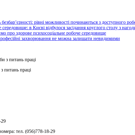
 безбар’єрності: рівні можливості починаються з доступного ро
 середовище: в Києві відбулося засідання круглого столу з нагод
ймо про здорове психосоціальне робоче середовище
 професійні захворювання не можна залишати невидимими
з питань праці
-29
омера: тел. (056)778-18-29