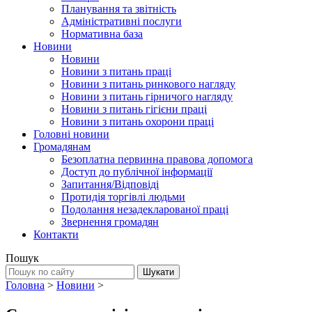
Планування та звітність
Адміністративні послуги
Нормативна база
Новини
Новини
Новини з питань праці
Новини з питань ринкового нагляду
Новини з питань гірничого нагляду
Новини з питань гігієни праці
Новини з питань охорони праці
Головні новини
Громадянам
Безоплатна первинна правова допомога
Доступ до публічної інформації
Запитання/Відповіді
Протидія торгівлі людьми
Подолання незадекларованої праці
Звернення громадян
Контакти
Пошук
Головна
>
Новини
>