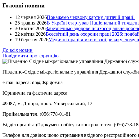
Головні новини
12 червня 2026
Покажемо червону картку дитячій праці!
25 травня 2026
В Україні стартував Національний тиждень
30 квітня 2026
Забезпечимо здорове психосоціальне робоче
22 квітня 2026
Всесвітній день охорони праці 2026: подба
19 березня 2026
Медичні працівники в зоні ризику: чому
До всіх новин
Повідомити про корупцію
Південно-Східне міжрегіональне управління Державної служби 
e-mail адреса: dn@dsp.gov.ua
Юридична та фактична адреса:
49087, м. Дніпро, пров. Універсальний, 12
Приймальня тел. (056)778-01-81
Відділ організації документообігу та контролю: тел. (056)778-18
Телефон для довідок щодо отримання вхідного реєстраційного н