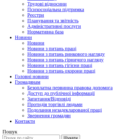
Трудові відносини
Психосоціальна підтримка
Реєстри
Планування та звітність
Адміністративні послуги
Нормативна база
Новини
Новини
Новини з питань праці
Новини з питань ринкового нагляду
Новини з питань гірничого нагляду
Новини з питань гігієни праці
Новини з питань охорони праці
Головні новини
Громадянам
Безоплатна первинна правова допомога
Доступ до публічної інформації
Запитання/Відповіді
Протидія торгівлі людьми
Подолання незадекларованої праці
Звернення громадян
Контакти
Пошук