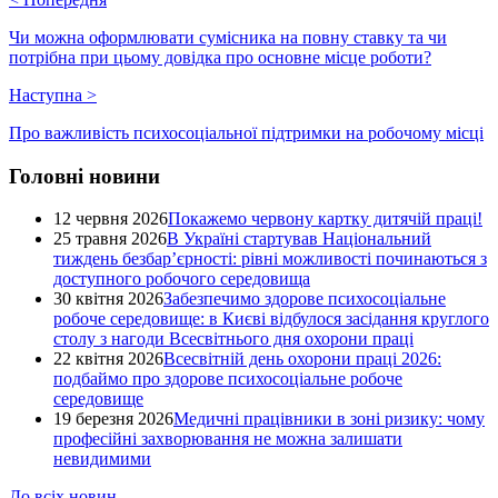
Чи можна оформлювати сумісника на повну ставку та чи
потрібна при цьому довідка про основне місце роботи?
Наступна
>
Про важливість психосоціальної підтримки на робочому місці
Головні новини
12 червня 2026
Покажемо червону картку дитячій праці!
25 травня 2026
В Україні стартував Національний
тиждень безбар’єрності: рівні можливості починаються з
доступного робочого середовища
30 квітня 2026
Забезпечимо здорове психосоціальне
робоче середовище: в Києві відбулося засідання круглого
столу з нагоди Всесвітнього дня охорони праці
22 квітня 2026
Всесвітній день охорони праці 2026:
подбаймо про здорове психосоціальне робоче
середовище
19 березня 2026
Медичні працівники в зоні ризику: чому
професійні захворювання не можна залишати
невидимими
До всіх новин