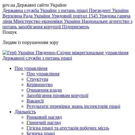
gov.ua
Державні сайти України
Державна служба України з питань праці
Президент України
Верховна Рада України
Урядовий портал
1545 Урядова гаряча
лінія
Міністерство економіки України
Національне агентство з
питань запобігання корупції
Підприємець
Пошук
Людям із порушенням зору
Південно-Східне міжрегіональне управління
Державної служби з питань праці
Про управління
Про управління
Структура
Керівництво
Очищення влади
Запобігання проявам корупції
Вакансії
Результати перевірки знань інспекторів праці
Діяльність
Ринковий нагляд
Гірничий нагляд
Гігієна праці та атестація робочих місць
Безпека праці