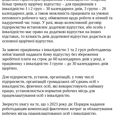
більш тривалу щорічну відпустку – для працівників з
інвалідністю 1 і 2 груп – 30 календарних днів, 3 групи – 26
календарних днів, а також можливість працювати на умовах
неповного робочого часу, обмеження щодо роботи в нічний та
надурочний час тощо. У разі, якщо колективний договір
підприємства встановлює додаткові відпустки, або особа з
інвалідністю має право на додаткові відпустки на інших
підставах, то кількість днів додаткової відпустки додається до
основної щорічної відпустки.
За заявою працівника з інвалідністю 1 та 2 груп роботодавець
зобов’язаний надавати йому відпустку без збереження
заробітної плати на строк до 60 календарних днів у році, а
працівнику з інвалідністю 3 групи – до 30 календарних днів
щорічно.
Для підприємств, установ, організацій, у тому числі
підприємств, організацій громадських об’єднань осіб з
інвалідністю, фізичних осіб, які використовують найману
працю, установлюється норматив робочих місць для
працевлаштування осіб з інвалідністю.
Звернуто увагу на те, що з 2023 року діє Порядок надання
роботодавцям компенсації фактичних витрат за облаштування
робочих місць працевлаштованих осіб з інвалідністю.