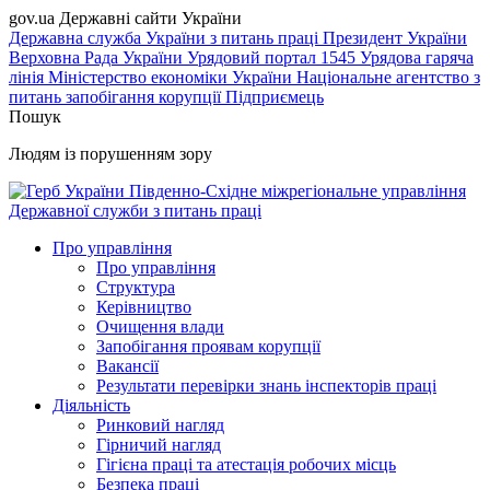
gov.ua
Державні сайти України
Державна служба України з питань праці
Президент України
Верховна Рада України
Урядовий портал
1545 Урядова гаряча
лінія
Міністерство економіки України
Національне агентство з
питань запобігання корупції
Підприємець
Пошук
Людям із порушенням зору
Південно-Східне міжрегіональне управління
Державної служби з питань праці
Про управління
Про управління
Структура
Керівництво
Очищення влади
Запобігання проявам корупції
Вакансії
Результати перевірки знань інспекторів праці
Діяльність
Ринковий нагляд
Гірничий нагляд
Гігієна праці та атестація робочих місць
Безпека праці