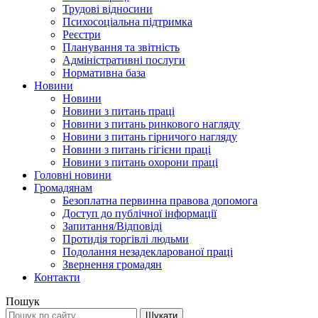
Трудові відносини
Психосоціальна підтримка
Реєстри
Планування та звітність
Адміністративні послуги
Нормативна база
Новини
Новини
Новини з питань праці
Новини з питань ринкового нагляду
Новини з питань гірничого нагляду
Новини з питань гігієни праці
Новини з питань охорони праці
Головні новини
Громадянам
Безоплатна первинна правова допомога
Доступ до публічної інформації
Запитання/Відповіді
Протидія торгівлі людьми
Подолання незадекларованої праці
Звернення громадян
Контакти
Пошук