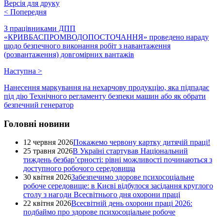
Версія для друку
<
Попередня
З працівниками ДПП
«КРИВБАСПРОМВОДОПОСТОЧАННЯ» проведено нараду
щодо безпечного виконання робіт з навантаження
(розвантаження) довгомірних вантажів
Наступна
>
Нанесення маркування на нехарчову продукцію, яка підпадає
під дію Технічного регламенту безпеки машин або як обрати
безпечний генератор
Головні новини
12 червня 2026
Покажемо червону картку дитячій праці!
25 травня 2026
В Україні стартував Національний
тиждень безбар’єрності: рівні можливості починаються з
доступного робочого середовища
30 квітня 2026
Забезпечимо здорове психосоціальне
робоче середовище: в Києві відбулося засідання круглого
столу з нагоди Всесвітнього дня охорони праці
22 квітня 2026
Всесвітній день охорони праці 2026:
подбаймо про здорове психосоціальне робоче