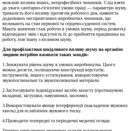
можливі впливи інших, непрофесійних чинників. Слід взяти
до уваги санітарно-гігієнічні умови праці — параметри шуму,
тривалість його впливу протягом робочого дня, наявність
додаткових несприятливих виробничих чинників, що
впливають на стан нервової та серцево-судинної систем.
Мають значення стаж роботи в умовах шуму, період розвитку
відповідних змін і відсутність їх до прийняття працівника на
роботу, пов’язану з впливом шуму.
Для профілактики шкідливого впливу шуму на організм
людини потрібно вживати таких заходів:
1.Знижувати рівень шуму в умовах виробництва. Цього
можна досягти, поліпшуючи конструкції верстатів,
інструментів, іншого устаткування, використовуючи
звукопоглинальні та звукоізолювальні матеріали.
2.Застосовувати індивідуальні засоби захисту (протишумові
вкладиші, заглушки, навушники, шоломи).
3.Використовувати явище інтерференції (накладення звукових
хвиль) для ослаблення звукового тиску.
4.Проводити попередні та періодичні медичні огляди.
Терміни періодичних медичних оглядів встановлюють