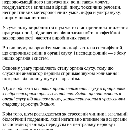
нервово-емоційного напруження, вони також можуть
поєднуватися з впливом вібрації, пилу, токсичних речовин,
несприятливих метеорологічних умов, інфра й ультразвуку,
випромінювання тощо.
У сучасному виробництві шум часто стає причиною зниження
працездатності, підвищення рівня загальної та професійної
захворюваності, частоти виробничих травм.
Вплив шуму на організм умовно поділяють на специфічний,
що спричиняє зміни в органі слуху, і неспецифічний — з боку
інших органів і систем.
Основну увагу приділяють стану органа слуху, тому що
слуховий аналізатор першим сприймає звукові коливання і
потерпає від впливу шуму на організм.
Шум є однією з основних причин зниження слуху в працівників
з нейросенсорною приглухуватістю. Зміни, що виникають в
органі слуху під впливом шуму, характеризуються ураженням
апарату звукосприймання.
Крім того, шум розглядається як стресовий чинник і загальний
біологічний подразник, який негативно впливає на всі органи
та системи організму, передусім на центральну нервову і
серцево-судинну системи.