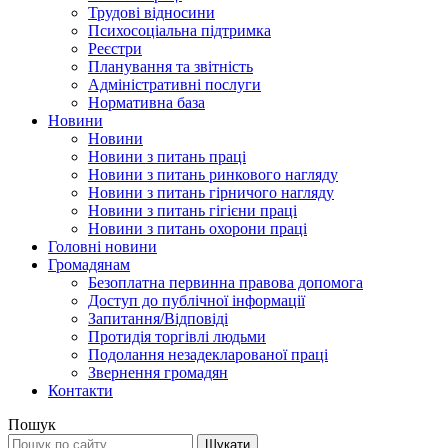
Трудові відносини
Психосоціальна підтримка
Реєстри
Планування та звітність
Адміністративні послуги
Нормативна база
Новини
Новини
Новини з питань праці
Новини з питань ринкового нагляду
Новини з питань гірничого нагляду
Новини з питань гігієни праці
Новини з питань охорони праці
Головні новини
Громадянам
Безоплатна первинна правова допомога
Доступ до публічної інформації
Запитання/Відповіді
Протидія торгівлі людьми
Подолання незадекларованої праці
Звернення громадян
Контакти
Пошук