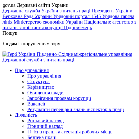
gov.ua
Державні сайти України
Державна служба України з питань праці
Президент України
Верховна Рада України
Урядовий портал
1545 Урядова гаряча
лінія
Міністерство економіки України
Національне агентство з
питань запобігання корупції
Підприємець
Пошук
Людям із порушенням зору
Південно-Східне міжрегіональне управління
Державної служби з питань праці
Про управління
Про управління
Структура
Керівництво
Очищення влади
Запобігання проявам корупції
Вакансії
Результати перевірки знань інспекторів праці
Діяльність
Ринковий нагляд
Гірничий нагляд
Гігієна праці та атестація робочих місць
Безпека праці