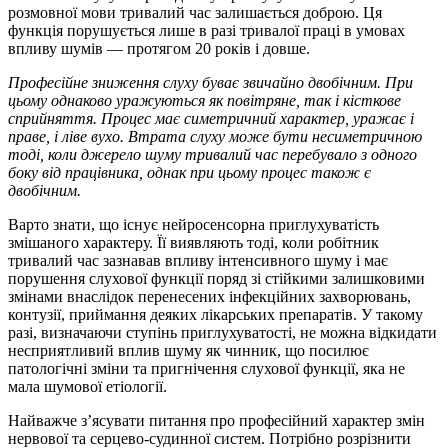
розмовної мови тривалий час залишається доброю. Ця
функція порушується лише в разі тривалої праці в умовах
впливу шумів — протягом 20 років і довше.
Професійне зниження слуху буває звичайно двобічним. При
цьому однаково уражуються як повітряне, так і кісткове
сприйняття. Процес має симетричний характер, уражає і
праве, і ліве вухо. Втрата слуху може бути несиметричною
тоді, коли джерело шуму тривалий час перебувало з одного
боку від працівника, однак при цьому процес також є
двобічним.
Варто знати, що існує нейросенсорна приглухуватість
змішаного характеру. Її виявляють тоді, коли робітник
тривалий час зазнавав впливу інтенсивного шуму і має
порушення слухової функції поряд зі стійкими залишковими
змінами внаслідок перенесених інфекційних захворювань,
контузії, приймання деяких лікарських препаратів. У такому
разі, визначаючи ступінь приглухуватості, не можна відкидати
несприятливий вплив шуму як чинник, що посилює
патологічні зміни та пригнічення слухової функції, яка не
мала шумової етіології.
Найважче з’ясувати питання про професійний характер змін
нервової та серцево-судинної систем. Потрібно розрізнити