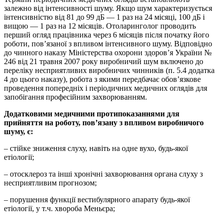
залежно від інтенсивності шуму. Якщо шум характеризується
інтенсивністю від 81 до 99 дБ — 1 раз на 24 місяці, 100 дБ і
вищою — 1 раз на 12 місяців. Отоларинголог проводить
перший огляд працівника через 6 місяців після початку його
роботи, пов’язаної з впливом інтенсивного шуму. Відповідно
до чинного наказу Міністерства охорони здоров’я України №
246 від 21 травня 2007 року виробничий шум включено до
переліку несприятливих виробничих чинників (п. 5.4 додатка
4 до цього наказу), робота з якими передбачає обов’язкове
проведення попередніх і періодичних медичних оглядів для
запобігання професійним захворюванням.
Додатковими медичними протипоказаннями для
прийняття на роботу, пов’язану з впливом виробничого
шуму, є:
– стійке зниження слуху, навіть на одне вухо, будь-якої
етіології;
– отосклероз та інші хронічні захворювання органа слуху з
несприятливим прогнозом;
– порушення функції вестибулярного апарату будь-якої
етіології, у т.ч. хвороба Меньєра;