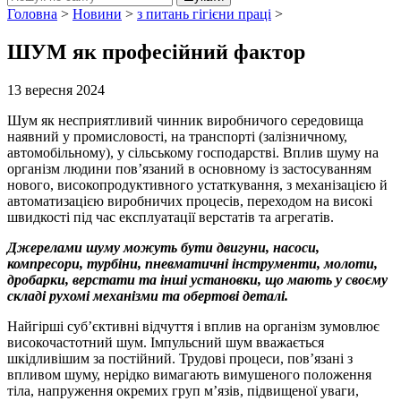
Головна
>
Новини
>
з питань гігієни праці
>
ШУМ як професійний фактор
13 вересня 2024
Шум як несприятливий чинник виробничого середовища
наявний у промисловості, на транспорті (залізничному,
автомобільному), у сільському господарстві. Вплив шуму на
організм людини пов’язаний в основному із застосуванням
нового, високопродуктивного устаткування, з механізацією й
автоматизацією виробничих процесів, переходом на високі
швидкості під час експлуатації верстатів та агрегатів.
Джерелами шуму можуть бути двигуни, насоси,
компресори, турбіни, пневматичні інструменти, молоти,
дробарки, верстати та інші установки, що мають у своєму
складі рухомі механізми та обертові деталі.
Найгірші суб’єктивні відчуття і вплив на організм зумовлює
високочастотний шум. Імпульсний шум вважається
шкідливішим за постійний. Трудові процеси, пов’язані з
впливом шуму, нерідко вимагають вимушеного положення
тіла, напруження окремих груп м’язів, підвищеної уваги,