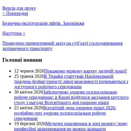
Версія для друку
<
Попередня
Безпечна експлуатація ліфтів. Запоріжжя
Наступна
>
Проведено превентивний захід на суб’єкті господарювання
залізничного транспорту
Головні новини
12 червня 2026
Покажемо червону картку дитячій праці!
25 травня 2026
В Україні стартував Національний
тиждень безбар’єрності: рівні можливості починаються з
доступного робочого середовища
30 квітня 2026
Забезпечимо здорове психосоціальне
робоче середовище: в Києві відбулося засідання круглого
столу з нагоди Всесвітнього дня охорони праці
22 квітня 2026
Всесвітній день охорони праці 2026:
подбаймо про здорове психосоціальне робоче
середовище
19 березня 2026
Медичні працівники в зоні ризику: чому
професійні захворювання не можна залишати