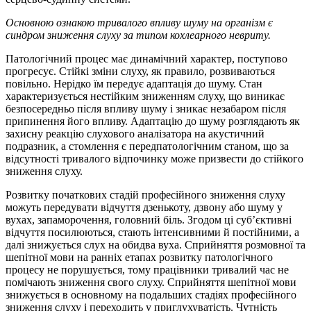
Основною ознакою тривалого впливу шуму на організм є
синдром зниження слуху за типом кохлеарного невриту.
Патологічний процес має динамічний характер, поступово
прогресує. Стійкі зміни слуху, як правило, розвиваються
повільно. Нерідко їм передує адаптація до шуму. Стан
характеризується нестійким зниженням слуху, що виникає
безпосередньо після впливу шуму і зникає незабаром після
припинення його впливу. Адаптацію до шуму розглядають як
захисну реакцію слухового аналізатора на акустичний
подразник, а стомлення є передпатологічним станом, що за
відсутності тривалого відпочинку може призвести до стійкого
зниження слуху.
Розвитку початкових стадій професійного зниження слуху
можуть передувати відчуття дзенькоту, дзвону або шуму у
вухах, запаморочення, головний біль. Згодом ці суб’єктивні
відчуття посилюються, стають інтенсивними й постійними, а
далі знижується слух на обидва вуха. Сприйняття розмовної та
шепітної мови на ранніх етапах розвитку патологічного
процесу не порушується, тому працівники тривалий час не
помічають зниження свого слуху. Сприйняття шепітної мови
знижується в основному на подальших стадіях професійного
зниження слуху і переходить у приглухуватість. Чутність