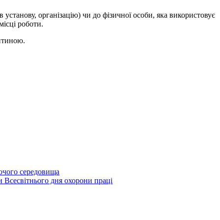
установу, організацію) чи до фізичної особи, яка використовує
місці роботи.
дитиною.
бочого середовища
и Всесвітнього дня охорони праці