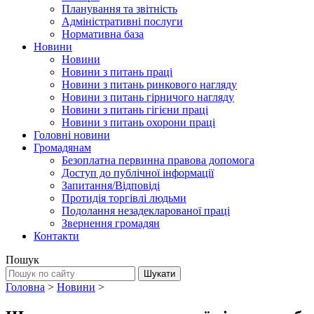
Планування та звітність
Адміністративні послуги
Нормативна база
Новини
Новини
Новини з питань праці
Новини з питань ринкового нагляду
Новини з питань гірничого нагляду
Новини з питань гігієни праці
Новини з питань охорони праці
Головні новини
Громадянам
Безоплатна первинна правова допомога
Доступ до публічної інформації
Запитання/Відповіді
Протидія торгівлі людьми
Подолання незадекларованої праці
Звернення громадян
Контакти
Пошук
Головна
>
Новини
>