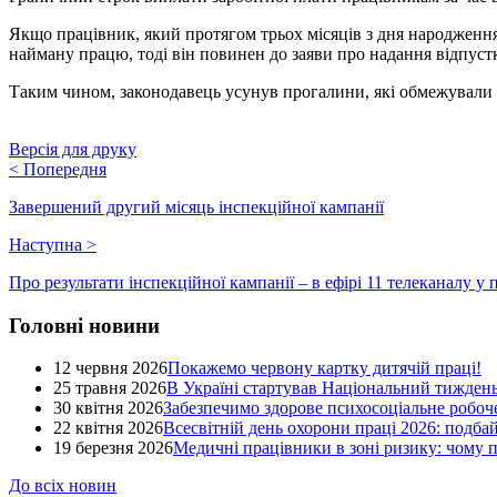
Якщо працівник, який протягом трьох місяців з дня народження 
найману працю, тоді він повинен до заяви про надання відпуст
Таким чином, законодавець усунув прогалини, які обмежували п
Версія для друку
<
Попередня
Завершений другий місяць інспекційної кампанії
Наступна
>
Про результати інспекційної кампанії – в ефірі 11 телеканалу 
Головні новини
12 червня 2026
Покажемо червону картку дитячій праці!
25 травня 2026
В Україні стартував Національний тиждень
30 квітня 2026
Забезпечимо здорове психосоціальне робоче
22 квітня 2026
Всесвітній день охорони праці 2026: подба
19 березня 2026
Медичні працівники в зоні ризику: чому
До всіх новин