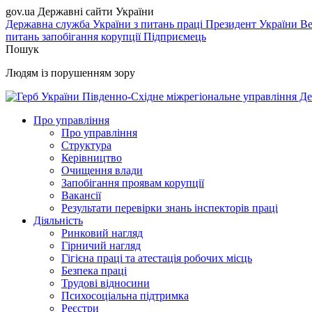
gov.ua
Державні сайти України
Державна служба України з питань праці
Президент України
Ве
питань запобігання корупції
Підприємець
Пошук
Людям із порушенням зору
Південно-Східне міжрегіональне управління Де
Про управління
Про управління
Структура
Керівництво
Очищення влади
Запобігання проявам корупції
Вакансії
Результати перевірки знань інспекторів праці
Діяльність
Ринковий нагляд
Гірничий нагляд
Гігієна праці та атестація робочих місць
Безпека праці
Трудові відносини
Психосоціальна підтримка
Реєстри