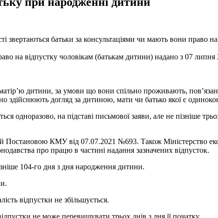
тьку при народженні дитини
ті звертаються батьки за консультаціями чи мають вони право н
аво на відпустку чоловікам (батькам дитини) надано з 07 липня 
матір’ю дитини, за умови що вони спільно проживають, пов’язані
чно здійснюють догляд за дитиною, мати чи батько якої є одинок
ся одноразово, на підставі письмової заяви, але не пізніше трьо
 Постановою КМУ від 07.07.2021 №693. Також Міністерство екон
онодавства про працю в частині надання зазначених відпусток.
зніше 104-го дня з дня народження дитини.
и.
алість відпустки не збільшується.
ідпустки не може перевищувати трьох днів з дня її початку.