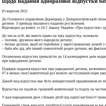
Щодо надання одноразової відпустки ба
03 вересня 2021
До Головного управління Держпраці у Дніпропетровській облас
дитини. З приводу вказаного надаємо роз’яснення.
Відповідно до вимог ст.19-1 Закону України «Про відпустки» пр
До числа осіб, які мають право на таку відпустку, належать:
– чоловік, дружина якого народила дитину;
– батько дитини, який не перебуває у зареєстрованому шлюбі з 
– баба або дід, або інший повнолітній родич дитини, які факти
Оплачувана відпустка тривалістю до 14 календарних днів надаєть
при народженні дитини.
Порядок надання відпустки при народженні дитини, визначений
07 в межах своєї компетенції роз`яснило застосування норм зак
Даний вид відпустки має бути використаний працівником не пі
Відпустка не підлягає грошовій компенсації та поділу на частин
У разі народження двох і більше дітей від однієї вагітності трив
Граничний строк виплати заробітної плати працівникам за час в