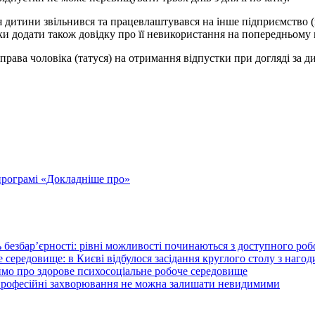
дитини звільнився та працевлаштувався на інше підприємство (в 
ки додати також довідку про її невикористання на попередньому 
рава чоловіка (татуся) на отримання відпустки при догляді за 
у програмі «Докладніше про»
 безбар’єрності: рівні можливості починаються з доступного ро
 середовище: в Києві відбулося засідання круглого столу з нагод
ймо про здорове психосоціальне робоче середовище
 професійні захворювання не можна залишати невидимими