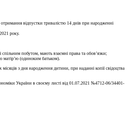
а отримання відпустки тривалістю 14 днів при народженні
2021 року.
 спільним побутом, мають взаємні права та обов’язки;
ою матір’ю (одиноким батьком).
х місяців з дня народження дитини, при наданні копії свідоцтва
оміки України в своєму листі від 01.07.2021 №4712-06/34401-