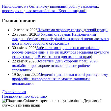
Наголошено на безпечному виконанні робіт у замкнених
просторах під час великої спеки. Кропивницький
Головні новини
12 червня 2026
Покажемо червону картку дитячій праці!
25 травня 2026
В Україні стартував Національний
тиждень безбар’єрності: рівні можливості починаються з
доступного робочого середовища
30 квітня 2026
Забезпечимо здорове психосоціальне
робоче середовище: в Києві відбулося засідання круглого
столу з нагоди Всесвітнього дня охорони праці
22 квітня 2026
Всесвітній день охорони праці 2026:
подбаймо про здорове психосоціальне робоче
середовище
19 березня 2026
Медичні працівники в зоні ризику: чому
професійні захворювання не можна залишати
невидимими
До всіх новин
Повідомити про корупцію