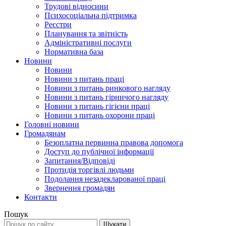
Трудові відносини
Психосоціальна підтримка
Реєстри
Планування та звітність
Адміністративні послуги
Нормативна база
Новини
Новини
Новини з питань праці
Новини з питань ринкового нагляду
Новини з питань гірничого нагляду
Новини з питань гігієни праці
Новини з питань охорони праці
Головні новини
Громадянам
Безоплатна первинна правова допомога
Доступ до публічної інформації
Запитання/Відповіді
Протидія торгівлі людьми
Подолання незадекларованої праці
Звернення громадян
Контакти
Пошук