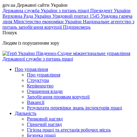
gov.ua
Державні сайти України
Державна служба України з питань праці
Президент України
Верховна Рада України
Урядовий портал
1545 Урядова гаряча
лінія
Міністерство економіки України
Національне агентство з
питань запобігання корупції
Підприємець
Пошук
Людям із порушенням зору
Південно-Східне міжрегіональне управління
Державної служби з питань праці
Про управління
Про управління
Структура
Керівництво
Очищення влади
Запобігання проявам корупції
Вакансії
Результати перевірки знань інспекторів праці
Діяльність
Ринковий нагляд
Гірничий нагляд
Гігієна праці та атестація робочих місць
Безпека праці