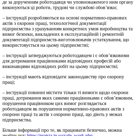
де за дорученням роботодавця чи уповноваженого ним органу
виконуються ці роботи, трудові чи службові обов’язки;
– інструкції розробляються на основі нормативно-правових
актів з охорони праці, технологічної документації
підприємства з урахуванням конкретних умов виробництва та
вимог безпеки, викладених в експлуатаційній і ремонтній
документації підприємств-виготовлювачів устаткування, що
використовується на цьому підприємстві;
– інструкції затверджуються роботодавцем і є обов’язковими
для дотримання працівниками відповідних професій або
виконавцями відповідних робіт на цьому підприємстві;
– інструкції мають відповідати законодавству про охорону
праці;
– інструкції повинні містити тільки ті вимоги щодо охорони
праці, дотримання яких самими працівниками є обов’язковим,
порушення працівником цих вимог розглядається
роботодавцем як порушення нормативно-правових актів з
охорони праці та актів з охорони праці, що діють у межах
підприємства.
Більше інформації про те, як працювати безпечно, можна
знайти тут:
https://pratsia.in.ua/safe_work.php