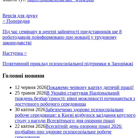
Версія для друку
<
Попередня
Під час семінару в центрі зайнятості представників ще 8
роботодавців поінформовано про новації у трудовому
законодавстві
Наступна
>
Позитивний приклад психосоціальної підтримки в Запоріжжі
Головні новини
12 червня 2026
Покажемо червону картку дитячій праці!
25 травня 2026
В Україні стартував Національний
тиждень безбар’єрності: рівні можливості починаються з
доступного робочого середовища
30 квітня 2026
Забезпечимо здорове психосоціальне
робоче середовище: в Києві відбулося засідання круглого
столу з нагоди Всесвітнього дня охорони праці
22 квітня 2026
Всесвітній день охорони праці 2026:
подбаймо про здорове психосоціальне робоче
середовище