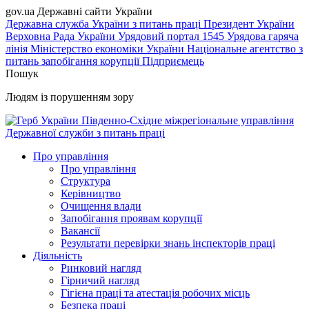
gov.ua
Державні сайти України
Державна служба України з питань праці
Президент України
Верховна Рада України
Урядовий портал
1545 Урядова гаряча
лінія
Міністерство економіки України
Національне агентство з
питань запобігання корупції
Підприємець
Пошук
Людям із порушенням зору
Південно-Східне міжрегіональне управління
Державної служби з питань праці
Про управління
Про управління
Структура
Керівництво
Очищення влади
Запобігання проявам корупції
Вакансії
Результати перевірки знань інспекторів праці
Діяльність
Ринковий нагляд
Гірничий нагляд
Гігієна праці та атестація робочих місць
Безпека праці