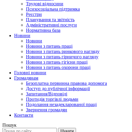
Трудові відносини
Психосоціальна підтримка
Реєстри
Планування та звітність
Адміністративні послуги
Нормативна база
Новини
Новини
Новини з питань праці
Новини з питань ринкового нагляду
Новини з питань гірничого нагляду
Новини з питань гігієни праці
Новини з питань охорони праці
Головні новини
Громадянам
Безоплатна первинна правова допомога
Доступ до публічної інформації
Запитання/Відповіді
Протидія торгівлі людьми
Подолання незадекларованої праці
Звернення громадян
Контакти
Пошук