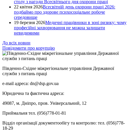
столу з нагоди Всесвітнього дня охорони праці
22 квітня 2026
Всесвітній день охорони праці 2026:
подбаймо про здорове психосоціальне робоче
середовище
19 березня 2026
Медичні працівники в зоні ризику: чому
професійні захворювання не можна залишати
невидимими
До всіх новин
Повідомити про корупцію
Південно-Східне міжрегіональне управління Державної
служби з питань праці
e-mail адреса: dn@dsp.gov.ua
Юридична та фактична адреса:
49087, м. Дніпро, пров. Універсальний, 12
Приймальня тел. (056)778-01-81
Відділ організації документообігу та контролю: тел. (056)778-
18-29