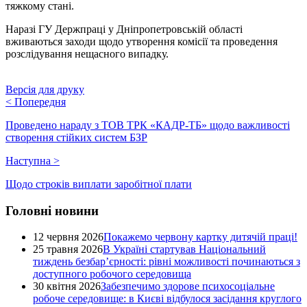
тяжкому стані.
Наразі ГУ Держпраці у Дніпропетровській області
вживаються заходи щодо утворення комісії та проведення
розслідування нещасного випадку.
Версія для друку
<
Попередня
Проведено нараду з ТОВ ТРК «КАДР-ТБ» щодо важливості
створення стійких систем БЗР
Наступна
>
Щодо строків виплати заробітної плати
Головні новини
12 червня 2026
Покажемо червону картку дитячій праці!
25 травня 2026
В Україні стартував Національний
тиждень безбар’єрності: рівні можливості починаються з
доступного робочого середовища
30 квітня 2026
Забезпечимо здорове психосоціальне
робоче середовище: в Києві відбулося засідання круглого