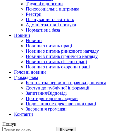
Трудові відносини
Психосоціальна підтримка
Реєстри
Планування та звітність
Адміністративні послуги
Нормативна база
Новини
Новини
Новини з питань праці
Новини з питань ринкового нагляду
Новини з питань гірничого нагляду
Новини з питань гігієни праці
Новини з питань охорони праці
Головні новини
Громадянам
Безоплатна первинна правова допомога
Доступ до публічної інформації
Запитання/Відповіді
Протидія торгівлі людьми
Подолання незадекларованої праці
Звернення громадян
Контакти
Пошук