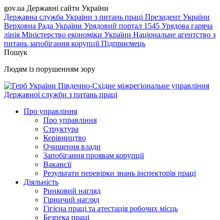
gov.ua
Державні сайти України
Державна служба України з питань праці
Президент України
Верховна Рада України
Урядовий портал
1545 Урядова гаряча
лінія
Міністерство економіки України
Національне агентство з
питань запобігання корупції
Підприємець
Пошук
Людям із порушенням зору
Південно-Східне міжрегіональне управління
Державної служби з питань праці
Про управління
Про управління
Структура
Керівництво
Очищення влади
Запобігання проявам корупції
Вакансії
Результати перевірки знань інспекторів праці
Діяльність
Ринковий нагляд
Гірничий нагляд
Гігієна праці та атестація робочих місць
Безпека праці