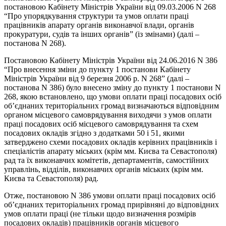
постановою Кабінету Міністрів України від 09.03.2006 N 268
“Про упорядкування структури та умов оплати праці
працівників апарату органів виконавчої влади, органів
прокуратури, судів та інших органів” (із змінами) (далі –
постанова N 268).
Постановою Кабінету Міністрів України від 24.06.2016 N 386
“Про внесення зміни до пункту 1 постанови Кабінету
Міністрів України від 9 березня 2006 р. N 268” (далі –
постанова N 386) було внесено зміну до пункту 1 постанови N
268, якою встановлено, що умови оплати праці посадових осіб
об’єднаних територіальних громад визначаються відповідним
органом місцевого самоврядування виходячи з умов оплати
праці посадових осіб місцевого самоврядування та схем
посадових окладів згідно з додатками 50 і 51, якими
затверджено схеми посадових окладів керівних працівників і
спеціалістів апарату міських (крім мм. Києва та Севастополя)
рад та їх виконавчих комітетів, департаментів, самостійних
управлінь, відділів, виконавчих органів міських (крім мм.
Києва та Севастополя) рад.
Отже, постановою N 386 умови оплати праці посадових осіб
об’єднаних територіальних громад прирівняні до відповідних
умов оплати праці (не тільки щодо визначення розмірів
посадових окладів) працівників органів місцевого