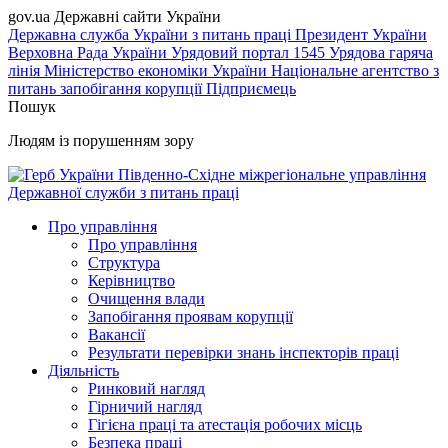
gov.ua
Державні сайти України
Державна служба України з питань праці
Президент України
Верховна Рада України
Урядовий портал
1545 Урядова гаряча
лінія
Міністерство економіки України
Національне агентство з
питань запобігання корупції
Підприємець
Пошук
Людям із порушенням зору
Південно-Східне міжрегіональне управління
Державної служби з питань праці
Про управління
Про управління
Структура
Керівництво
Очищення влади
Запобігання проявам корупції
Вакансії
Результати перевірки знань інспекторів праці
Діяльність
Ринковий нагляд
Гірничий нагляд
Гігієна праці та атестація робочих місць
Безпека праці