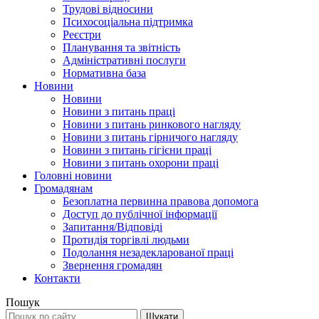
Трудові відносини
Психосоціальна підтримка
Реєстри
Планування та звітність
Адміністративні послуги
Нормативна база
Новини
Новини
Новини з питань праці
Новини з питань ринкового нагляду
Новини з питань гірничого нагляду
Новини з питань гігієни праці
Новини з питань охорони праці
Головні новини
Громадянам
Безоплатна первинна правова допомога
Доступ до публічної інформації
Запитання/Відповіді
Протидія торгівлі людьми
Подолання незадекларованої праці
Звернення громадян
Контакти
Пошук