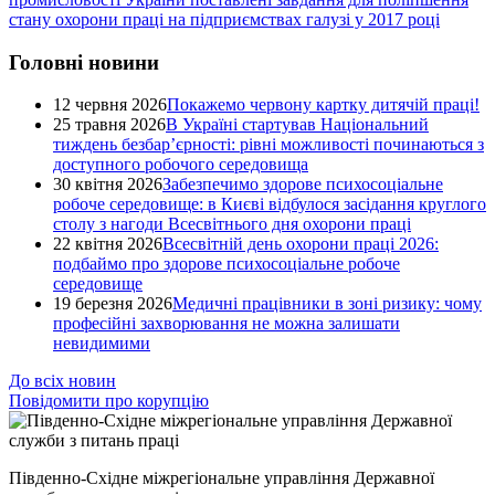
стану охорони праці на підприємствах галузі у 2017 році
Головні новини
12 червня 2026
Покажемо червону картку дитячій праці!
25 травня 2026
В Україні стартував Національний
тиждень безбар’єрності: рівні можливості починаються з
доступного робочого середовища
30 квітня 2026
Забезпечимо здорове психосоціальне
робоче середовище: в Києві відбулося засідання круглого
столу з нагоди Всесвітнього дня охорони праці
22 квітня 2026
Всесвітній день охорони праці 2026:
подбаймо про здорове психосоціальне робоче
середовище
19 березня 2026
Медичні працівники в зоні ризику: чому
професійні захворювання не можна залишати
невидимими
До всіх новин
Повідомити про корупцію
Південно-Східне міжрегіональне управління Державної