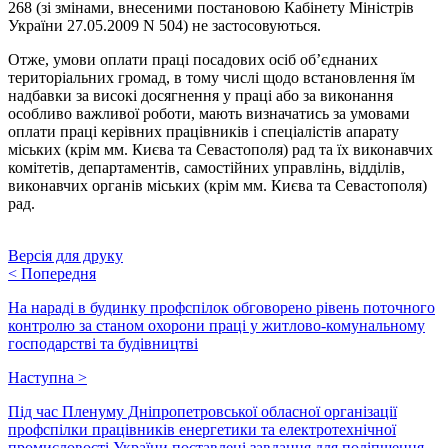
268 (зі змінами, внесеними постановою Кабінету Міністрів
України 27.05.2009 N 504) не застосовуються.
Отже, умови оплати праці посадових осіб об’єднаних
територіальних громад, в тому числі щодо встановлення їм
надбавки за високі досягнення у праці або за виконання
особливо важливої роботи, мають визначатись за умовами
оплати праці керівних працівників і спеціалістів апарату
міських (крім мм. Києва та Севастополя) рад та їх виконавчих
комітетів, департаментів, самостійних управлінь, відділів,
виконавчих органів міських (крім мм. Києва та Севастополя)
рад.
Версія для друку
<
Попередня
На нараді в будинку профспілок обговорено рівень поточного
контролю за станом охорони праці у житлово-комунальному
господарстві та будівництві
Наступна
>
Під час Пленуму Дніпропетровської обласної організації
профспілки працівників енергетики та електротехнічної
промисловості України поставлені завдання для поліпшення