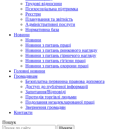
Трудові відносини
Психосоціальна підтримка
Реєстри
Планування та звітність
Адміністративні послуги
Нормативна база
Новини
Новини
Новини з питань праці
Новини з питань ринкового нагляду
Новини з питань гірничого нагляду
Новини з питань гігієни праці
Новини з питань охорони праці
Головні новини
Громадянам
Безоплатна первинна правова допомога
Доступ до публічної інформації
Запитання/Відповіді
Протидія торгівлі людьми
Подолання незадекларованої праці
Звернення громадян
Контакти
Пошук