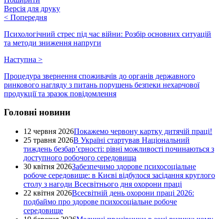
Версія для друку
<
Попередня
Психологічний стрес під час війни: Розбір основних ситуацій
та методи зниження напруги
Наступна
>
Процедура звернення споживачів до органів державного
ринкового нагляду з питань порушень безпеки нехарчової
продукції та зразок повідомлення
Головні новини
12 червня 2026
Покажемо червону картку дитячій праці!
25 травня 2026
В Україні стартував Національний
тиждень безбар’єрності: рівні можливості починаються з
доступного робочого середовища
30 квітня 2026
Забезпечимо здорове психосоціальне
робоче середовище: в Києві відбулося засідання круглого
столу з нагоди Всесвітнього дня охорони праці
22 квітня 2026
Всесвітній день охорони праці 2026:
подбаймо про здорове психосоціальне робоче
середовище