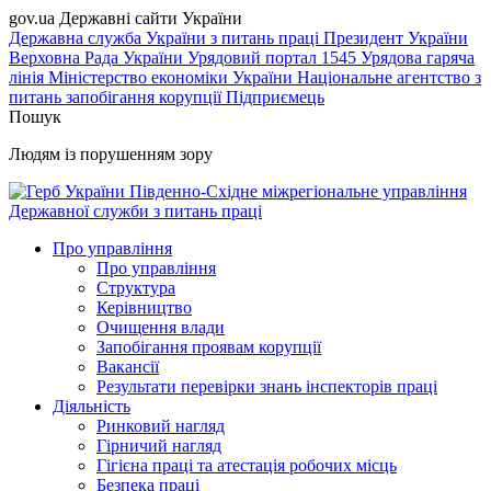
gov.ua
Державні сайти України
Державна служба України з питань праці
Президент України
Верховна Рада України
Урядовий портал
1545 Урядова гаряча
лінія
Міністерство економіки України
Національне агентство з
питань запобігання корупції
Підприємець
Пошук
Людям із порушенням зору
Південно-Східне міжрегіональне управління
Державної служби з питань праці
Про управління
Про управління
Структура
Керівництво
Очищення влади
Запобігання проявам корупції
Вакансії
Результати перевірки знань інспекторів праці
Діяльність
Ринковий нагляд
Гірничий нагляд
Гігієна праці та атестація робочих місць
Безпека праці