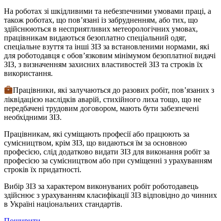
На роботах зі шкідливими та небезпечними умовами праці, а
також роботах, що пов’язані із забрудненням, або тих, що
здійснюються в несприятливих метеорологічних умовах,
працівникам видаються безоплатно спеціальний одяг,
спеціальне взуття та інші ЗІЗ за встановленими нормами, які
для роботодавця є обов’язковим мінімумом безоплатної видачі
ЗІЗ, з визначенням захисних властивостей ЗІЗ та строків їх
використання.
Працівники, які залучаються до разових робіт, пов’язаних з
ліквідацією наслідків аварій, стихійного лиха тощо, що не
передбачені трудовим договором, мають бути забезпечені
необхідними ЗІЗ.
Працівникам, які суміщають професії або працюють за
сумісництвом, крім ЗІЗ, що видаються їм за основною
професією, слід додатково видати ЗІЗ для виконання робіт за
професією за сумісництвом або при суміщенні з урахуванням
строків їх придатності.
Вибір ЗІЗ за характером виконуваних робіт роботодавець
здійснює з урахуванням класифікації ЗІЗ відповідно до чинних
в Україні національних стандартів.
Поширити