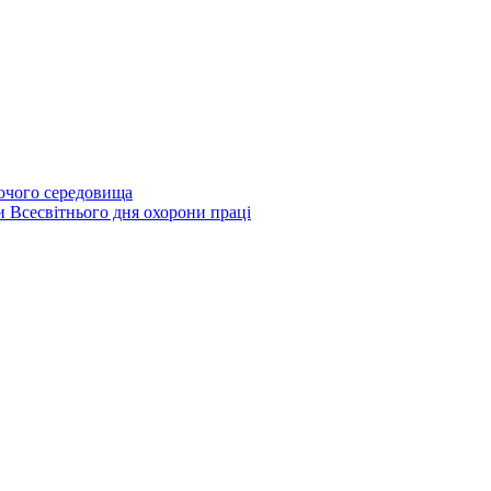
бочого середовища
и Всесвітнього дня охорони праці