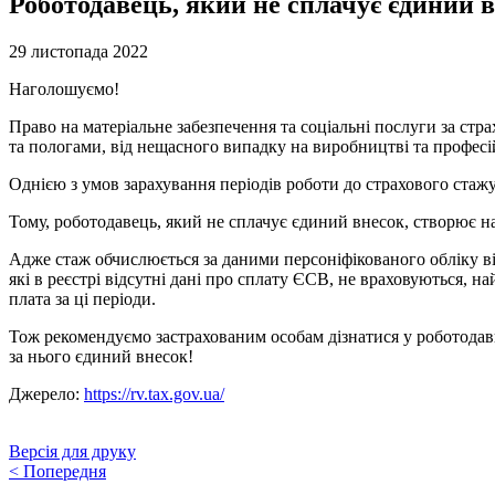
Роботодавець, який не сплачує єдиний 
29 листопада 2022
Наголошуємо!
Право на матеріальне забезпечення та соціальні послуги за стра
та пологами, від нещасного випадку на виробництві та професі
Однією з умов зарахування періодів роботи до страхового стажу 
Тому, роботодавець, який не сплачує єдиний внесок, створює н
Адже стаж обчислюється за даними персоніфікованого обліку ві
які в реєстрі відсутні дані про сплату ЄСВ, не враховуються, н
плата за ці періоди.
Тож рекомендуємо застрахованим особам дізнатися у роботодавця
за нього єдиний внесок!
Джерело:
https://rv.tax.gov.ua/
Версія для друку
<
Попередня