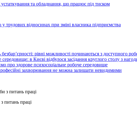
 устаткування та обладнання, що працює під тиском
 у трудових відносинах при зміні власника підприємства
 безбар’єрності: рівні можливості починаються з доступного ро
 середовище: в Києві відбулося засідання круглого столу з нагод
ймо про здорове психосоціальне робоче середовище
 професійні захворювання не можна залишати невидимими
з питань праці