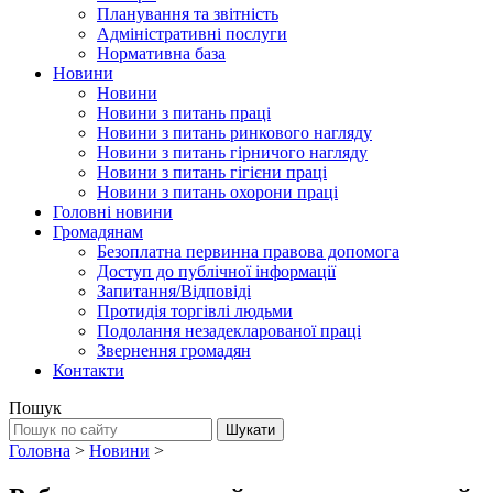
Планування та звітність
Адміністративні послуги
Нормативна база
Новини
Новини
Новини з питань праці
Новини з питань ринкового нагляду
Новини з питань гірничого нагляду
Новини з питань гігієни праці
Новини з питань охорони праці
Головні новини
Громадянам
Безоплатна первинна правова допомога
Доступ до публічної інформації
Запитання/Відповіді
Протидія торгівлі людьми
Подолання незадекларованої праці
Звернення громадян
Контакти
Пошук
Головна
>
Новини
>