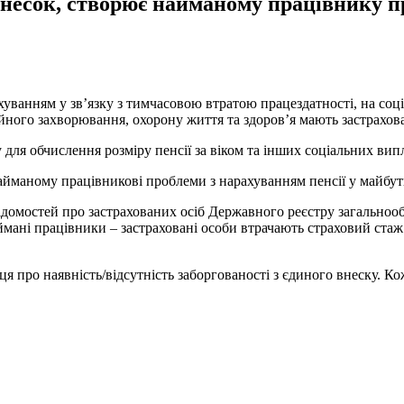
внесок, створює найманому працівнику п
хуванням у зв’язку з тимчасовою втратою працездатності, на соціа
йного захворювання, охорону життя та здоров’я мають застрахова
для обчислення розміру пенсії за віком та інших соціальних випл
айманому працівникові проблеми з нарахуванням пенсії у майбут
домостей про застрахованих осіб Державного реєстру загальнооб
аймані працівники – застраховані особи втрачають страховий стаж 
 про наявність/відсутність заборгованості з єдиного внеску. Ко