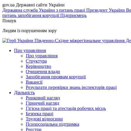
gov.ua
Державні сайти України
Державна служба України з питань праці
Президент України
Ве
питань запобігання корупції
Підприємець
Пошук
Людям із порушенням зору
Південно-Східне міжрегіональне управління Де
Про управління
Про управління
Структура
Керівництво
Очищення влади
Запобігання проявам корупції
Вакансії
Результати перевірки знань інспекторів праці
Діяльність
Ринковий нагляд
Гірничий нагляд
Гігієна праці та атестація робочих місць
Безпека праці
Трудові відносини
Психосоціальна підтримка
Реєстри