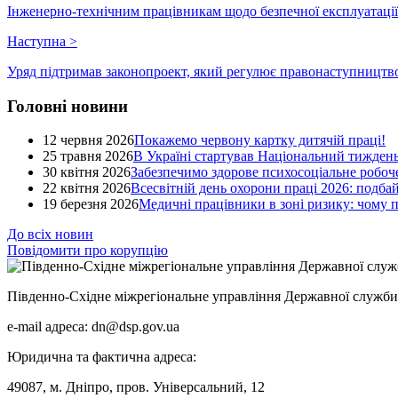
Інженерно-технічним працівникам щодо безпечної експлуатації
Наступна
>
Уряд підтримав законопроект, який регулює правонаступництво
Головні новини
12 червня 2026
Покажемо червону картку дитячій праці!
25 травня 2026
В Україні стартував Національний тиждень
30 квітня 2026
Забезпечимо здорове психосоціальне робоче
22 квітня 2026
Всесвітній день охорони праці 2026: подба
19 березня 2026
Медичні працівники в зоні ризику: чому
До всіх новин
Повідомити про корупцію
Південно-Східне міжрегіональне управління Державної служби 
e-mail адреса: dn@dsp.gov.ua
Юридична та фактична адреса:
49087, м. Дніпро, пров. Універсальний, 12