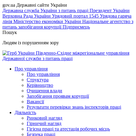
gov.ua
Державні сайти України
Державна служба України з питань праці
Президент України
Верховна Рада України
Урядовий портал
1545 Урядова гаряча
лінія
Міністерство економіки України
Національне агентство з
питань запобігання корупції
Підприємець
Пошук
Людям із порушенням зору
Південно-Східне міжрегіональне управління
Державної служби з питань праці
Про управління
Про управління
Структура
Керівництво
Очищення влади
Запобігання проявам корупції
Вакансії
Результати перевірки знань інспекторів праці
Діяльність
Ринковий нагляд
Гірничий нагляд
Гігієна праці та атестація робочих місць
Безпека праці