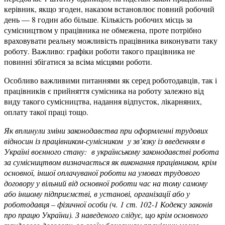
керівник, якщо згоден, наказом встановлює повний робочий
день — 8 годин або більше. Кількість робочих місць за
сумісництвом у працівника не обмежена, проте потрібно
враховувати реальну можливість працівника виконувати таку
роботу. Важливо: графіки роботи такого працівника не
повинні збігатися за всіма місцями роботи.
Особливо важливими питаннями як серед роботодавців, так і
працівників є прийняття сумісника на роботу залежно від
виду такого сумісництва, надання відпусток, лікарняних,
оплату такої праці тощо.
Як вплинули зміни законодавства при оформленні трудових
відносин із працівником-сумісником у зв’язку із введенням в
Україні воєнного стану: в українському законодавстві робота
за сумісництвом визначається як виконання працівником, крім
основної, іншої оплачуваної роботи на умовах трудового
договору у вільний від основної роботи час на тому самому
або іншому підприємстві, в установі, організації або у
роботодавця – фізичної особи (ч. 1 ст. 102-1 Кодексу законів
про працю України). З наведеного слідує, що крім основного