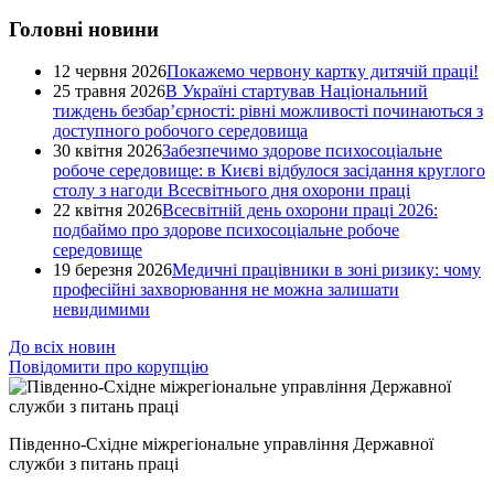
Головні новини
12 червня 2026
Покажемо червону картку дитячій праці!
25 травня 2026
В Україні стартував Національний
тиждень безбар’єрності: рівні можливості починаються з
доступного робочого середовища
30 квітня 2026
Забезпечимо здорове психосоціальне
робоче середовище: в Києві відбулося засідання круглого
столу з нагоди Всесвітнього дня охорони праці
22 квітня 2026
Всесвітній день охорони праці 2026:
подбаймо про здорове психосоціальне робоче
середовище
19 березня 2026
Медичні працівники в зоні ризику: чому
професійні захворювання не можна залишати
невидимими
До всіх новин
Повідомити про корупцію
Південно-Східне міжрегіональне управління Державної
служби з питань праці