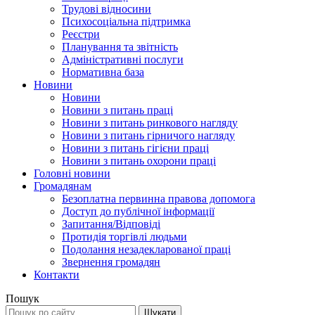
Трудові відносини
Психосоціальна підтримка
Реєстри
Планування та звітність
Адміністративні послуги
Нормативна база
Новини
Новини
Новини з питань праці
Новини з питань ринкового нагляду
Новини з питань гірничого нагляду
Новини з питань гігієни праці
Новини з питань охорони праці
Головні новини
Громадянам
Безоплатна первинна правова допомога
Доступ до публічної інформації
Запитання/Відповіді
Протидія торгівлі людьми
Подолання незадекларованої праці
Звернення громадян
Контакти
Пошук