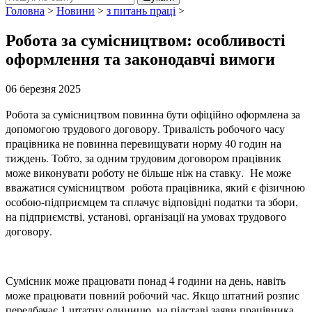
Головна
>
Новини
>
з питань праці
>
Робота за сумісництвом: особливості
оформлення та законодавчі вимоги
06 березня 2025
Робота за сумісництвом повинна бути офіційно оформлена за
допомогою трудового договору. Тривалість робочого часу
працівника не повинна перевищувати норму 40 годин на
тиждень. Тобто, за одним трудовим договором працівник
може виконувати роботу не більше ніж на ставку. Не може
вважатися сумісництвом робота працівника, який є фізичною
особою-підприємцем та сплачує відповідні податки та збори,
на підприємстві, установі, організації на умовах трудового
договору.
Сумісник може працювати понад 4 години на день, навіть
може працювати повний робочий час. Якщо штатний розпис
передбачає 1 штатну одиницю, на підставі заяви працівника