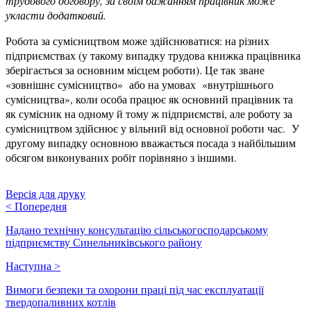
трудового договору, за своїм бажанням працівник може
укласти додатковий.
Робота за сумісництвом може здійснюватися: на різних
підприємствах (у такому випадку трудова книжка працівника
зберігається за основним місцем роботи). Це так зване
«зовнішнє сумісництво» або на умовах «внутрішнього
сумісництва», коли особа працює як основний працівник та
як сумісник на одному й тому ж підприємстві, але роботу за
сумісництвом здійснює у вільний від основної роботи час. У
другому випадку основною вважається посада з найбільшим
обсягом виконуваних робіт порівняно з іншими.
Версія для друку
<
Попередня
Надано технічну консультацію сільськогосподарському
підприємству Синельниківського району
Наступна
>
Вимоги безпеки та охорони праці під час експлуатації
твердопаливних котлів