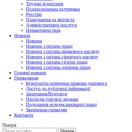
Трудові відносини
Психосоціальна підтримка
Реєстри
Планування та звітність
Адміністративні послуги
Нормативна база
Новини
Новини
Новини з питань праці
Новини з питань ринкового нагляду
Новини з питань гірничого нагляду
Новини з питань гігієни праці
Новини з питань охорони праці
Головні новини
Громадянам
Безоплатна первинна правова допомога
Доступ до публічної інформації
Запитання/Відповіді
Протидія торгівлі людьми
Подолання незадекларованої праці
Звернення громадян
Контакти
Пошук