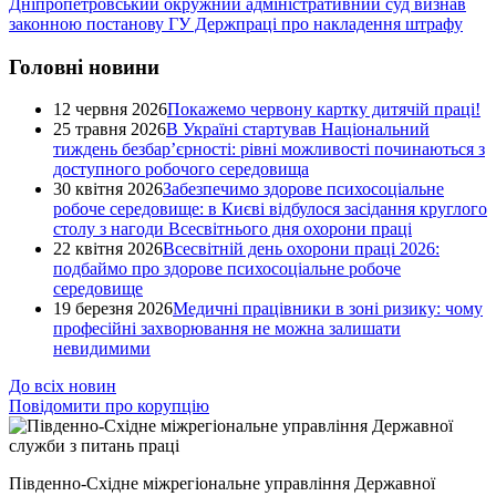
Дніпропетровський окружний адміністративний суд визнав
законною постанову ГУ Держпраці про накладення штрафу
Головні новини
12 червня 2026
Покажемо червону картку дитячій праці!
25 травня 2026
В Україні стартував Національний
тиждень безбар’єрності: рівні можливості починаються з
доступного робочого середовища
30 квітня 2026
Забезпечимо здорове психосоціальне
робоче середовище: в Києві відбулося засідання круглого
столу з нагоди Всесвітнього дня охорони праці
22 квітня 2026
Всесвітній день охорони праці 2026:
подбаймо про здорове психосоціальне робоче
середовище
19 березня 2026
Медичні працівники в зоні ризику: чому
професійні захворювання не можна залишати
невидимими
До всіх новин
Повідомити про корупцію
Південно-Східне міжрегіональне управління Державної