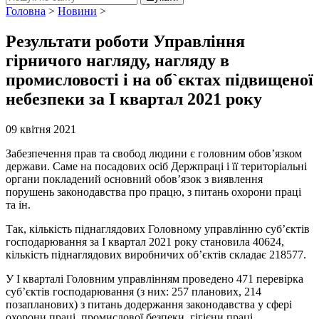
Головна
>
Новини
>
Результати роботи Управління
гірничого нагляду, нагляду в
промисловості і на об`єктах підвищеної
небезпеки за І квартал 2021 року
09 квітня 2021
Забезпечення прав та свобод людини є головним обов’язком
держави. Саме на посадових осіб Держпраці і її територіальні
органи покладений основний обов’язок з виявлення
порушень законодавства про працю, з питань охорони праці
та ін.
Так, кількість піднаглядових Головному управлінню суб’єктів
господарювання за І квартал 2021 року становила 40624,
кількість піднаглядових виробничих об’єктів складає 218577.
У І кварталі Головним управлінням проведено 471 перевірка
суб’єктів господарювання (з них: 257 планових, 214
позапланових) з питань додержання законодавства у сфері
охорони праці, промислової безпеки, гігієни праці.