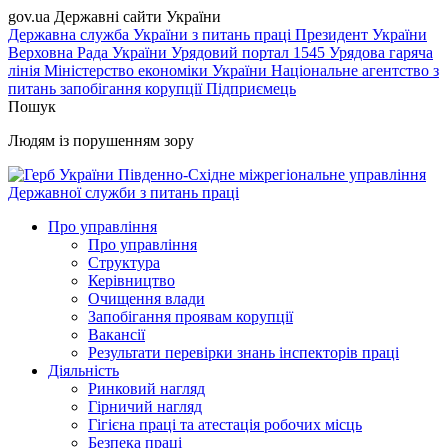
gov.ua
Державні сайти України
Державна служба України з питань праці
Президент України
Верховна Рада України
Урядовий портал
1545 Урядова гаряча
лінія
Міністерство економіки України
Національне агентство з
питань запобігання корупції
Підприємець
Пошук
Людям із порушенням зору
Південно-Східне міжрегіональне управління
Державної служби з питань праці
Про управління
Про управління
Структура
Керівництво
Очищення влади
Запобігання проявам корупції
Вакансії
Результати перевірки знань інспекторів праці
Діяльність
Ринковий нагляд
Гірничий нагляд
Гігієна праці та атестація робочих місць
Безпека праці