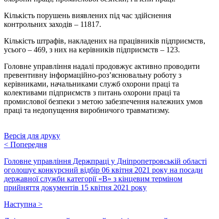
Кількість порушень виявлених під час здійснення
контрольних заходів – 11817.
Кількість штрафів, накладених на працівників підприємств,
усього – 469, з них на керівників підприємств – 123.
Головне управління надалі продовжує активно проводити
превентивну інформаційно-роз’яснювальну роботу з
керівниками, начальниками служб охорони праці та
колективами підприємств з питань охорони праці та
промислової безпеки з метою забезпечення належних умов
праці та недопущення виробничого травматизму.
Версія для друку
<
Попередня
Головне управління Держпраці у Дніпропетровській області
оголошує конкурсний відбір 06 квітня 2021 року на посади
державної служби категорії «В» з кінцевим терміном
прийняття документів 15 квітня 2021 року
Наступна
>