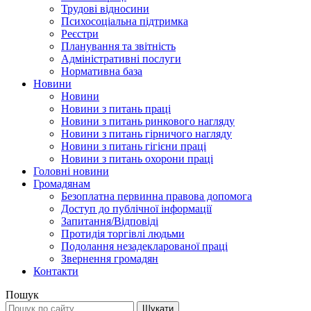
Трудові відносини
Психосоціальна підтримка
Реєстри
Планування та звітність
Адміністративні послуги
Нормативна база
Новини
Новини
Новини з питань праці
Новини з питань ринкового нагляду
Новини з питань гірничого нагляду
Новини з питань гігієни праці
Новини з питань охорони праці
Головні новини
Громадянам
Безоплатна первинна правова допомога
Доступ до публічної інформації
Запитання/Відповіді
Протидія торгівлі людьми
Подолання незадекларованої праці
Звернення громадян
Контакти
Пошук