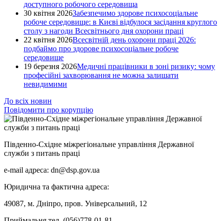
доступного робочого середовища
30 квітня 2026
Забезпечимо здорове психосоціальне
робоче середовище: в Києві відбулося засідання круглого
столу з нагоди Всесвітнього дня охорони праці
22 квітня 2026
Всесвітній день охорони праці 2026:
подбаймо про здорове психосоціальне робоче
середовище
19 березня 2026
Медичні працівники в зоні ризику: чому
професійні захворювання не можна залишати
невидимими
До всіх новин
Повідомити про корупцію
Південно-Східне міжрегіональне управління Державної
служби з питань праці
e-mail адреса: dn@dsp.gov.ua
Юридична та фактична адреса:
49087, м. Дніпро, пров. Універсальний, 12
Приймальня тел. (056)778-01-81