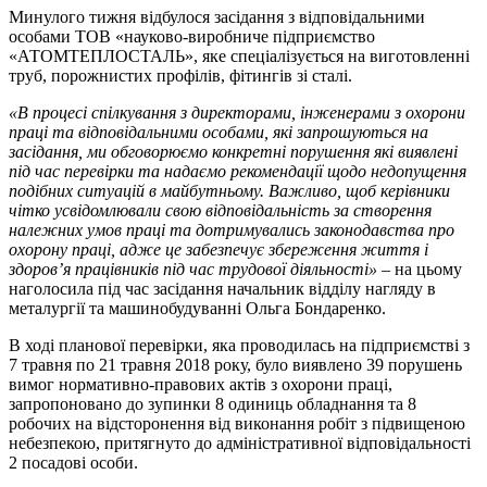
Минулого тижня відбулося засідання з відповідальними
особами ТОВ «науково-виробниче підприємство
«АТОМТЕПЛОСТАЛЬ», яке спеціалізується на виготовленні
труб, порожнистих профілів, фітингів зі сталі.
«В процесі спілкування з директорами, інженерами з охорони
праці та відповідальними особами, які запрошуються на
засідання, ми обговорюємо конкретні порушення які виявлені
під час перевірки та надаємо рекомендації щодо недопущення
подібних ситуацій в майбутньому. Важливо, щоб керівники
чітко усвідомлювали свою відповідальність за створення
належних умов праці та дотримувались законодавства про
охорону праці, адже це забезпечує збереження життя і
здоров’я працівників під час трудової діяльності»
– на цьому
наголосила під час засідання начальник відділу нагляду в
металургії та машинобудуванні Ольга Бондаренко.
В ході планової перевірки, яка проводилась на підприємстві з
7 травня по 21 травня 2018 року, було виявлено 39 порушень
вимог нормативно-правових актів з охорони праці,
запропоновано до зупинки 8 одиниць обладнання та 8
робочих на відсторонення від виконання робіт з підвищеною
небезпекою, притягнуто до адміністративної відповідальності
2 посадові особи.