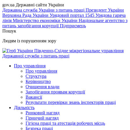
gov.ua
Державні сайти України
Державна служба України з питань праці
Президент України
Верховна Рада України
Урядовий портал
1545 Урядова гаряча
лінія
Міністерство економіки України
Національне агентство з
питань запобігання корупції
Підприємець
Пошук
Людям із порушенням зору
Південно-Східне міжрегіональне управління
Державної служби з питань праці
Про управління
Про управління
Структура
Керівництво
Очищення влади
Запобігання проявам корупції
Вакансії
Результати перевірки знань інспекторів праці
Діяльність
Ринковий нагляд
Гірничий нагляд
Гігієна праці та атестація робочих місць
Безпека праці