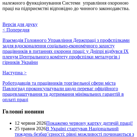
належного функціонування Системи управління охороною
праці на підприємстві відповідно до чинного законодавства.
Версія для друку
<
Попередня
Взаємодія Головного Управління Держпраці з профспілками
задля вдосконалення соціально-економічного захисту
працівників в питаннях охорони праці: у Дніпрі відбувся IХ
пленум Центрального комітету профспілки металургів і
гірників України
Наступна
>
Роботодавців та працівників торгівельної сфери міста
Павлоград проконсультували щодо переваг офіційного
працевлаштування та дотримання мінімальних гарантій в
оплаті праці
Головні новини
12 червня 2026
Покажемо червону картку дитячій праці!
25 травня 2026
В Україні стартував Національний
тиждень безбар’єрності: рівні можливості починаються з