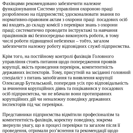
Фахівцями рекомендовано забезпечити належне
функціонування Системи управління охороною праці
розробленою на підприємстві; удосконалювати знання по
нормативно-правовим актам з охорони праці посадових осіб
які входять до складу комісії з перевірки знань з охорони
праці; систематично проводити інструктажі та навчання
працівників які безпосередньо виконують роботи, в тому
числі роботи підвищеної небезпеки – тобто, загалом
забезпечити належну роботу відповідних служб підприємства.
Крім того, на постійному контролі фахівців Головного
управління стоять питання щодо попередження проявів
корупції, якість проведення перевірок, компетентність
державних інспекторів. Тому, присутній на засіданні головний
спеціаліст з питань запобігання та виявлення корупції
Олександр Бутильський, попередив усіх про відповідальність
за вчинення корупційних діянь та поцікавився у посадових
осіб підприємтсва, чи не вбачали вони протиправних
корупційних дій чи неналежну поведінку державних
інспекторів під час перевірки.
Представники підприємства відмітили професіоналізм та
компетентність фахівців, коректну поведінку, зокрема
звернули увагу, що в процесі перевірки та загалом після її
проведення, отримали роз’яснення та рекомендації щодо