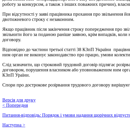
роботу за конкурсом, а також з інших поважних причин), власн
При відсутності у заяві працівника прохання про звільнення 
двотижневого строку є незаконним.
Якщо працівник після закінчення строку попередження про зві
звільнити його за поданою раніше заявою, крім випадків, коли
договору.
Відповідно до частини третьої статті 38 КЗпП України праців
ним орган не виконує законодавство про працю, умови колекти
Слід зазначити, що строковий трудовий договір підлягає розір
договором, порушення власником або уповноваженим ним орган
КЗпП Ураїни.
Спори про дострокове розірвання трудового договору вирішують
Версія для друку
<
Попередня
Питання-відповідь: Порядок і умови надання щорічних відпусто
Наступна
>