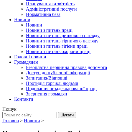
Планування та звітність
Адміністративні послуги
Нормативна база
Новини
Новини
Новини з питань праці
Новини з питань ринкового нагляду
Новини з питань гірничого нагляду
Новини з питань гігієни праці
Новини з питань охорони праці
Головні новини
Громадянам
Безоплатна первинна правова допомога
Доступ до публічної інформації
Запитання/Відповіді
Протидія торгівлі людьми
Подолання незадекларованої праці
Звернення громадян
Контакти
Пошук
Головна
>
Новини
>