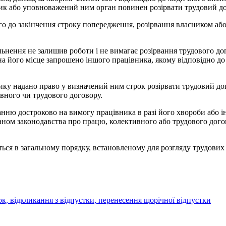
ик або уповноважений ним орган повинен розірвати трудовий дог
його до закінчення строку попередження, розірвання власником 
льнення не залишив роботи і не вимагає розірвання трудового д
 на його місце запрошено іншого працівника, якому відповідно до
нику надано право у визначений ним строк розірвати трудовий д
вного чи трудового договору.
ванню достроково на вимогу працівника в разі його хвороби або 
ом законодавства про працю, колективного або трудового догов
ся в загальному порядку, встановленому для розгляду трудових 
к, відкликання з відпустки, перенесення щорічної відпустки