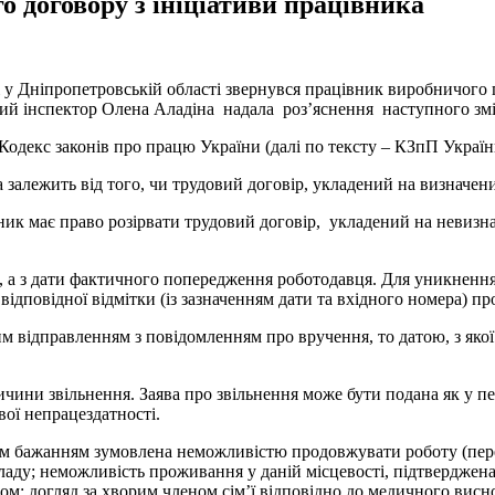
о договору з ініціативи працівника
 у Дніпропетровській області звернувся працівник виробничого
ний інспектор Олена Аладіна надала роз’яснення наступного змі
одекс законів про працю України (далі по тексту – КЗпП Україн
 залежить від того, чи трудовий договір, укладений на визначен
ик має право розірвати трудовий договір, укладений на невизн
аяві, а з дати фактичного попередження роботодавця. Для уникне
ідповідної відмітки (із зазначенням дати та вхідного номера) про
ідправленням з повідомленням про вручення, то датою, з якої б
ичини звільнення. Заява про звільнення може бути подана як у пе
вої непрацездатності.
сним бажанням зумовлена неможливістю продовжувати роботу (пер
кладу; неможливість проживання у даній місцевості, підтверджен
м; догляд за хворим членом сім’ї відповідно до медичного виснов