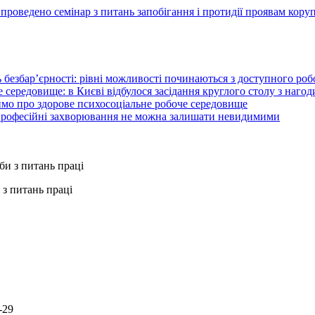
оведено семінар з питань запобігання і протидії проявам корупц
 безбар’єрності: рівні можливості починаються з доступного ро
 середовище: в Києві відбулося засідання круглого столу з нагод
ймо про здорове психосоціальне робоче середовище
 професійні захворювання не можна залишати невидимими
з питань праці
-29