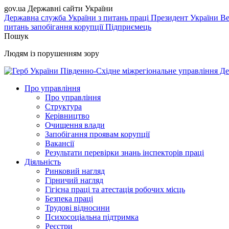
gov.ua
Державні сайти України
Державна служба України з питань праці
Президент України
Ве
питань запобігання корупції
Підприємець
Пошук
Людям із порушенням зору
Південно-Східне міжрегіональне управління Де
Про управління
Про управління
Структура
Керівництво
Очищення влади
Запобігання проявам корупції
Вакансії
Результати перевірки знань інспекторів праці
Діяльність
Ринковий нагляд
Гірничий нагляд
Гігієна праці та атестація робочих місць
Безпека праці
Трудові відносини
Психосоціальна підтримка
Реєстри