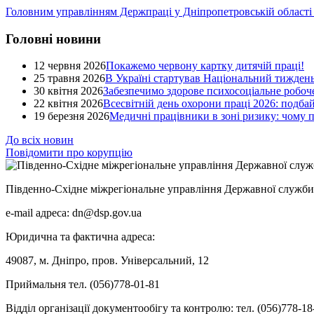
Головним управлінням Держпраці у Дніпропетровській області пр
Головні новини
12 червня 2026
Покажемо червону картку дитячій праці!
25 травня 2026
В Україні стартував Національний тиждень
30 квітня 2026
Забезпечимо здорове психосоціальне робоче
22 квітня 2026
Всесвітній день охорони праці 2026: подба
19 березня 2026
Медичні працівники в зоні ризику: чому
До всіх новин
Повідомити про корупцію
Південно-Східне міжрегіональне управління Державної служби 
e-mail адреса: dn@dsp.gov.ua
Юридична та фактична адреса:
49087, м. Дніпро, пров. Універсальний, 12
Приймальня тел. (056)778-01-81
Відділ організації документообігу та контролю: тел. (056)778-18