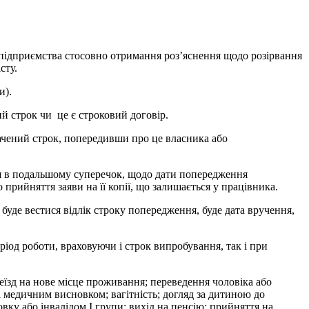
 підприємства стосовно отримання роз’яснення щодо розірвання
сту.
и).
ий строк чи це є строковий договір.
ачений строк, попередивши про це власника або
ння в подальшому суперечок, щодо дати попередження
 прийняття заяви на її копії, що залишається у працівника.
уде вестися відлік строку попередження, буде дата вручення,
ріод роботи, враховуючи і строк випробування, так і при
еїзд на нове місце проживання; переведення чоловіка або
а медичним висновком; вагітність; догляд за дитиною до
ку або інвалідом I групи; вихід на пенсію; прийняття на