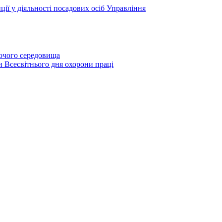
ії у діяльності посадових осіб Управління
бочого середовища
и Всесвітнього дня охорони праці