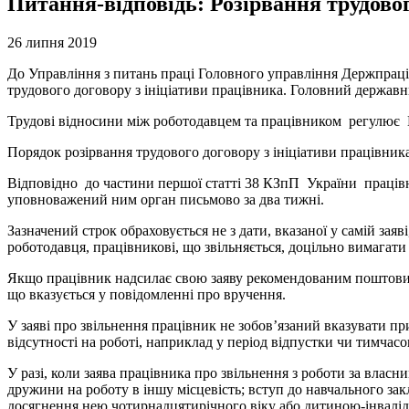
Питання-відповідь: Розірвання трудовог
26 липня 2019
До Управління з питань праці Головного управління Держпраці
трудового договору з ініціативи працівника. Головний держав
Трудові відносини між роботодавцем та працівником регулює К
Порядок розірвання трудового договору з ініціативи працівника
Відповідно до частини першої статті 38 КЗпП України працівн
уповноважений ним орган письмово за два тижні.
Зазначений строк обраховується не з дати, вказаної у самій з
роботодавця, працівникові, що звільняється, доцільно вимагати в
Якщо працівник надсилає свою заяву рекомендованим поштовим в
що вказується у повідомленні про вручення.
У заяві про звільнення працівник не зобов’язаний вказувати пр
відсутності на роботі, наприклад у період відпустки чи тимчасо
У разі, коли заява працівника про звільнення з роботи за вла
дружини на роботу в іншу місцевість; вступ до навчального за
досягнення нею чотирнадцятирічного віку або дитиною-інвалідо