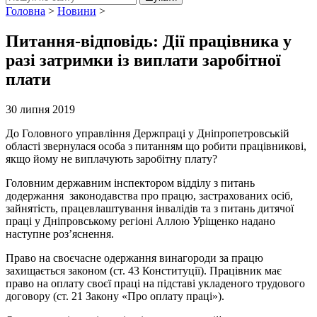
Головна
>
Новини
>
Питання-відповідь: Дії працівника у
разі затримки із виплати заробітної
плати
30 липня 2019
До Головного управління Держпраці у Дніпропетровській
області звернулася особа з питанням що робити працівникові,
якщо йому не виплачують заробітну плату?
Головним державним інспектором відділу з питань
додержання законодавства про працю, застрахованих осіб,
зайнятість, працевлаштування інвалідів та з питань дитячої
праці у Дніпровському регіоні Аллою Уріщенко надано
наступне роз’яснення.
Право на своєчасне одержання винагороди за працю
захищається законом (ст. 43 Конституції). Працівник має
право на оплату своєї праці на підставі укладеного трудового
договору (ст. 21 Закону «Про оплату праці»).