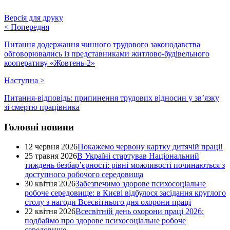
Версія для друку
<
Попередня
Питання додержання чинного трудового законодавства
обговорювались із представниками житлово-будівельного
кооперативу «Жовтень-2»
Наступна
>
Питання-відповідь: припинення трудових відносин у зв’язку
зі смертю працівника
Головні новини
12 червня 2026
Покажемо червону картку дитячій праці!
25 травня 2026
В Україні стартував Національний
тиждень безбар’єрності: рівні можливості починаються з
доступного робочого середовища
30 квітня 2026
Забезпечимо здорове психосоціальне
робоче середовище: в Києві відбулося засідання круглого
столу з нагоди Всесвітнього дня охорони праці
22 квітня 2026
Всесвітній день охорони праці 2026:
подбаймо про здорове психосоціальне робоче
середовище