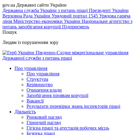
gov.ua
Державні сайти України
Державна служба України з питань праці
Президент України
Верховна Рада України
Урядовий портал
1545 Урядова гаряча
лінія
Міністерство економіки України
Національне агентство з
питань запобігання корупції
Підприємець
Пошук
Людям із порушенням зору
Південно-Східне міжрегіональне управління
Державної служби з питань праці
Про управління
Про управління
Структура
Керівництво
Очищення влади
Запобігання проявам корупції
Вакансії
Результати перевірки знань інспекторів праці
Діяльність
Ринковий нагляд
Гірничий нагляд
Гігієна праці та атестація робочих місць
Безпека праці