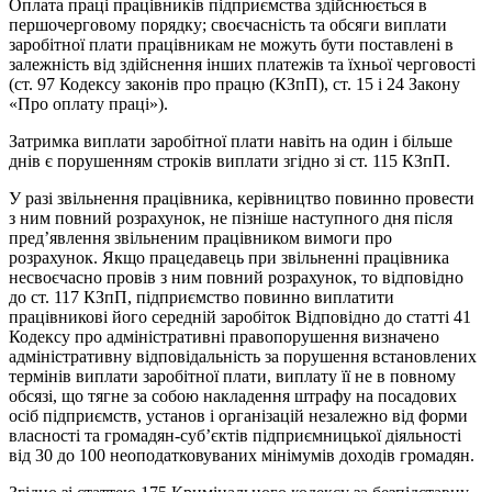
Оплата праці працівників підприємства здійснюється в
першочерговому порядку; своєчасність та обсяги виплати
заробітної плати працівникам не можуть бути поставлені в
залежність від здійснення інших платежів та їхньої черговості
(ст. 97 Кодексу законів про працю (КЗпП), ст. 15 і 24 Закону
«Про оплату праці»).
Затримка виплати заробітної плати навіть на один і більше
днів є порушенням строків виплати згідно зі ст. 115 КЗпП.
У разі звільнення працівника, керівництво повинно провести
з ним повний розрахунок, не пізніше наступного дня після
пред’явлення звільненим працівником вимоги про
розрахунок. Якщо працедавець при звільненні працівника
несвоєчасно провів з ним повний розрахунок, то відповідно
до ст. 117 КЗпП, підприємство повинно виплатити
працівникові його середній заробіток Відповідно до статті 41
Кодексу про адміністративні правопорушення визначено
адміністративну відповідальність за порушення встановлених
термінів виплати заробітної плати, виплату її не в повному
обсязі, що тягне за собою накладення штрафу на посадових
осіб підприємств, установ і організацій незалежно від форми
власності та громадян-суб’єктів підприємницької діяльності
від 30 до 100 неоподатковуваних мінімумів доходів громадян.