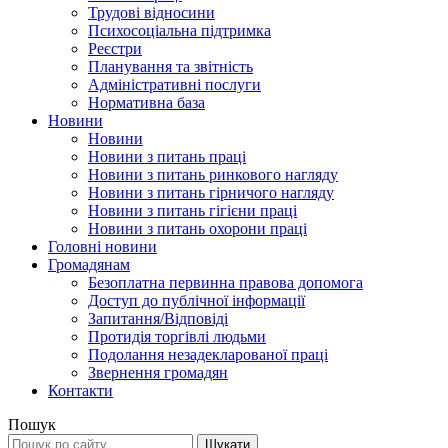
Трудові відносини
Психосоціальна підтримка
Реєстри
Планування та звітність
Адміністративні послуги
Нормативна база
Новини
Новини
Новини з питань праці
Новини з питань ринкового нагляду
Новини з питань гірничого нагляду
Новини з питань гігієни праці
Новини з питань охорони праці
Головні новини
Громадянам
Безоплатна первинна правова допомога
Доступ до публічної інформації
Запитання/Відповіді
Протидія торгівлі людьми
Подолання незадекларованої праці
Звернення громадян
Контакти
Пошук