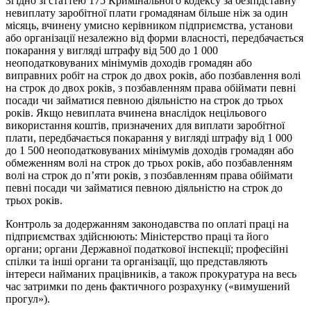
Згідно зі статтею 175 Кримінального кодексу за безпідставну
невиплату заробітної плати громадянам більше ніж за один
місяць, вчинену умисно керівником підприємства, установи
або організації незалежно від форми власності, передбачається
покарання у вигляді штрафу від 500 до 1 000
неоподатковуваних мінімумів доходів громадян або
виправних робіт на строк до двох років, або позбавлення волі
на строк до двох років, з позбавленням права обіймати певні
посади чи займатися певною діяльністю на строк до трьох
років. Якщо невиплата вчинена внаслідок нецільового
використання коштів, призначених для виплати заробітної
плати, передбачається покарання у вигляді штрафу від 1 000
до 1 500 неоподатковуваних мінімумів доходів громадян або
обмеженням волі на строк до трьох років, або позбавленням
волі на строк до п’яти років, з позбавленням права обіймати
певні посади чи займатися певною діяльністю на строк до
трьох років.
Контроль за додержанням законодавства по оплаті праці на
підприємствах здійснюють: Міністерство праці та його
органи; органи Державної податкової інспекції; професійні
спілки та інші органи та організації, що представляють
інтереси найманих працівників, а також прокуратура на весь
час затримки по день фактичного розрахунку («вимушений
прогул»).