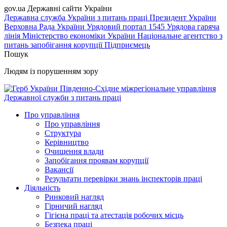
gov.ua
Державні сайти України
Державна служба України з питань праці
Президент України
Верховна Рада України
Урядовий портал
1545 Урядова гаряча
лінія
Міністерство економіки України
Національне агентство з
питань запобігання корупції
Підприємець
Пошук
Людям із порушенням зору
Південно-Східне міжрегіональне управління
Державної служби з питань праці
Про управління
Про управління
Структура
Керівництво
Очищення влади
Запобігання проявам корупції
Вакансії
Результати перевірки знань інспекторів праці
Діяльність
Ринковий нагляд
Гірничий нагляд
Гігієна праці та атестація робочих місць
Безпека праці