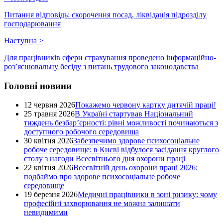
Питання відповідь: скорочення посад, ліквідація підрозділу
господарювання
Наступна
>
Для працівників сфери страхування проведено інформаційно-
роз’яснювальну бесіду з питань трудового законодавства
Головні новини
12 червня 2026
Покажемо червону картку дитячій праці!
25 травня 2026
В Україні стартував Національний
тиждень безбар’єрності: рівні можливості починаються з
доступного робочого середовища
30 квітня 2026
Забезпечимо здорове психосоціальне
робоче середовище: в Києві відбулося засідання круглого
столу з нагоди Всесвітнього дня охорони праці
22 квітня 2026
Всесвітній день охорони праці 2026:
подбаймо про здорове психосоціальне робоче
середовище
19 березня 2026
Медичні працівники в зоні ризику: чому
професійні захворювання не можна залишати
невидимими