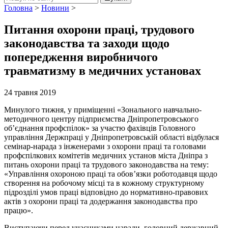
Головна
>
Новини
>
Питання охорони праці, трудового
законодавства та заходи щодо
попередження виробничого
травматизму в медичних установах
24 травня 2019
Минулого тижня, у приміщенні «Зонального навчально-
методичного центру підприємства Дніпропетровського
об’єднання профспілок» за участю фахівців Головного
управління Держпраці у Дніпропетровській області відбулася
семінар-нарада з інженерами з охорони праці та головами
профспілкових комітетів медичних установ міста Дніпра з
питань охорони праці та трудового законодавства на тему:
«Управління охороною праці та обов’язки роботодавця щодо
створення на робочому місці та в кожному структурному
підрозділі умов праці відповідно до нормативно-правових
актів з охорони праці та додержання законодавства про
працю».
Виступаючи перед учасниками наради, головний державний