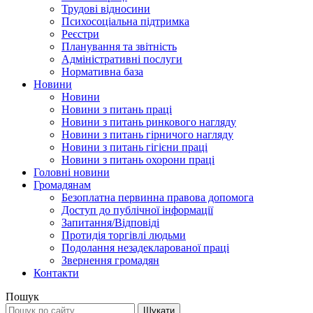
Трудові відносини
Психосоціальна підтримка
Реєстри
Планування та звітність
Адміністративні послуги
Нормативна база
Новини
Новини
Новини з питань праці
Новини з питань ринкового нагляду
Новини з питань гірничого нагляду
Новини з питань гігієни праці
Новини з питань охорони праці
Головні новини
Громадянам
Безоплатна первинна правова допомога
Доступ до публічної інформації
Запитання/Відповіді
Протидія торгівлі людьми
Подолання незадекларованої праці
Звернення громадян
Контакти
Пошук