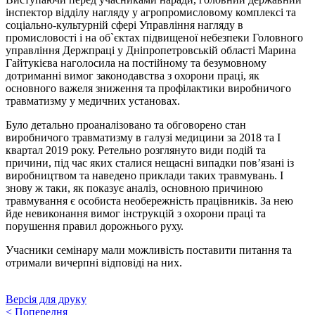
інспектор відділу нагляду у агропромисловому комплексі та
соціально-культурній сфері Управління нагляду в
промисловості і на об`єктах підвищеної небезпеки Головного
управління Держпраці у Дніпропетровській області Марина
Гайтукієва наголосила на постійному та безумовному
дотриманні вимог законодавства з охорони праці, як
основного важеля зниження та профілактики виробничого
травматизму у медичних установах.
Було детально проаналізовано та обговорено стан
виробничого травматизму в галузі медицини за 2018 та І
квартал 2019 року. Ретельно розглянуто види подій та
причини, під час яких сталися нещасні випадки пов’язані із
виробництвом та наведено приклади таких травмувань. І
знову ж таки, як показує аналіз, основною причиною
травмування є особиста необережність працівників. За нею
йде невиконання вимог інструкцій з охорони праці та
порушення правил дорожнього руху.
Учасники семінару мали можливість поставити питання та
отримали вичерпні відповіді на них.
Версія для друку
<
Попередня