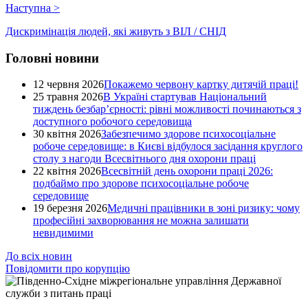
Наступна
>
Дискримінація людей, які живуть з ВІЛ / СНІД
Головні новини
12 червня 2026
Покажемо червону картку дитячій праці!
25 травня 2026
В Україні стартував Національний
тиждень безбар’єрності: рівні можливості починаються з
доступного робочого середовища
30 квітня 2026
Забезпечимо здорове психосоціальне
робоче середовище: в Києві відбулося засідання круглого
столу з нагоди Всесвітнього дня охорони праці
22 квітня 2026
Всесвітній день охорони праці 2026:
подбаймо про здорове психосоціальне робоче
середовище
19 березня 2026
Медичні працівники в зоні ризику: чому
професійні захворювання не можна залишати
невидимими
До всіх новин
Повідомити про корупцію