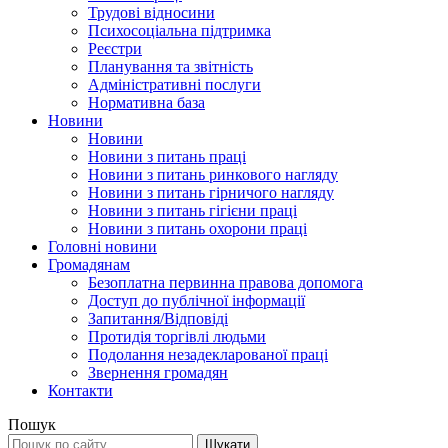
Трудові відносини
Психосоціальна підтримка
Реєстри
Планування та звітність
Адміністративні послуги
Нормативна база
Новини
Новини
Новини з питань праці
Новини з питань ринкового нагляду
Новини з питань гірничого нагляду
Новини з питань гігієни праці
Новини з питань охорони праці
Головні новини
Громадянам
Безоплатна первинна правова допомога
Доступ до публічної інформації
Запитання/Відповіді
Протидія торгівлі людьми
Подолання незадекларованої праці
Звернення громадян
Контакти
Пошук