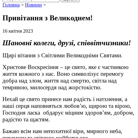
Головна
>
Новини
>
Привітання з Великоднем!
16 квітня 2023
Шановні колеги, друзі, співвітчизники!
Щирі вітання з Світлими Великодніми Святами.
Христове Воскресіння – це свято, яке є частинкою
життя кожного з нас. Воно символізує перемогу
добра над злом, життя над смертю, світла над
темрявою, милосердя над жорстокістю.
Нехай це свято принесе нам радість і натхнення, а
наші серця наповняться любов’ю, щирою та вірою,
Господня ласка обдарує міцним здоров’ям, добром,
радістю та щастям.
Бажаю всім нам непохитної віри, мирного неба,
перемоги та світлого майбутнього.