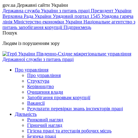
gov.ua
Державні сайти України
Державна служба України з питань праці
Президент України
Верховна Рада України
Урядовий портал
1545 Урядова гаряча
лінія
Міністерство економіки України
Національне агентство з
питань запобігання корупції
Підприємець
Пошук
Людям із порушенням зору
Південно-Східне міжрегіональне управління
Державної служби з питань праці
Про управління
Про управління
Структура
Керівництво
Очищення влади
Запобігання проявам корупції
Вакансії
Результати перевірки знань інспекторів праці
Діяльність
Ринковий нагляд
Гірничий нагляд
Гігієна праці та атестація робочих місць
Безпека праці