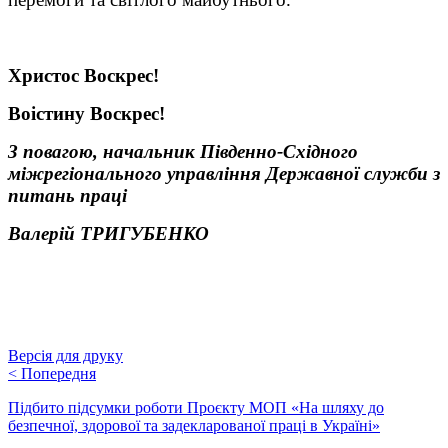
Христос Воскрес!
Воістину Воскрес!
З повагою, начальник Південно-Сх
і
дного
міжрегіонального управління Державної служби з
питань праці
Валерій ТРИГУБЕНКО
Версія для друку
<
Попередня
Підбито підсумки роботи Проєкту МОП «На шляху до
безпечної, здорової та задекларованої праці в Україні»