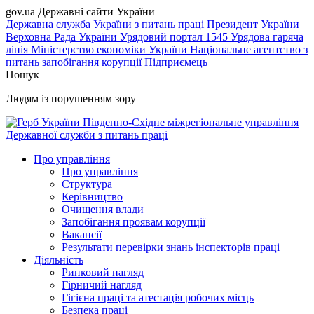
gov.ua
Державні сайти України
Державна служба України з питань праці
Президент України
Верховна Рада України
Урядовий портал
1545 Урядова гаряча
лінія
Міністерство економіки України
Національне агентство з
питань запобігання корупції
Підприємець
Пошук
Людям із порушенням зору
Південно-Східне міжрегіональне управління
Державної служби з питань праці
Про управління
Про управління
Структура
Керівництво
Очищення влади
Запобігання проявам корупції
Вакансії
Результати перевірки знань інспекторів праці
Діяльність
Ринковий нагляд
Гірничий нагляд
Гігієна праці та атестація робочих місць
Безпека праці