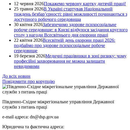
12 червня 2026
Покажемо червону картку дитячій праці!
25 травня 2026
В Україні стартував Національний
тиждень безбар’єрності: рівні можливості починаються з
доступного робочого середовища
30 квітня 2026
Забезпечимо здорове психосоціальне
робоче середовище: в Києві відбулося засідання круглого
столу з нагоди Всесвітнього дня охорони праці
22 квітня 2026
Всесвітній день охорони праці 2026:
подбаймо про здорове психосоціальне робоче
середовище
19 березня 2026
Медичні працівники в зоні ризику: чому
професійні захворювання не можна залишати
невидимими
До всіх новин
Повідомити про корупцію
Південно-Східне міжрегіональне управління Державної
служби з питань праці
e-mail адреса: dn@dsp.gov.ua
Юридична та фактична адреса: