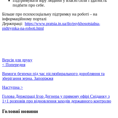
Підтримувати віру людини у власні сили і здатність
подбати про себе.
Більше про психосоціальну підтримку на роботі – на
інформаційному порталі
Держпраці:
https://www.pratsia.in.ua/ilo/psykhosotsialna-
pidtrymka-na-roboti.html
Версія для друку
<
Попередня
Вимоги безпеки під час післязбирального доробляння та
зберігання зерна. Запоріжжя
Наступна
>
Голова Держпраці Ігор Дегнера у прямому ефірі Сніданку з
1+1 розповів про відновлення заходів державного контролю
Головні новини