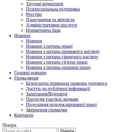
Трудові відносини
Психосоціальна підтримка
Реєстри
Планування та звітність
Адміністративні послуги
Нормативна база
Новини
Новини
Новини з питань праці
Новини з питань ринкового нагляду
Новини з питань гірничого нагляду
Новини з питань гігієни праці
Новини з питань охорони праці
Головні новини
Громадянам
Безоплатна первинна правова допомога
Доступ до публічної інформації
Запитання/Відповіді
Протидія торгівлі людьми
Подолання незадекларованої праці
Звернення громадян
Контакти
Пошук