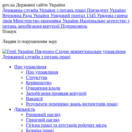
gov.ua
Державні сайти України
Державна служба України з питань праці
Президент України
Верховна Рада України
Урядовий портал
1545 Урядова гаряча
лінія
Міністерство економіки України
Національне агентство з
питань запобігання корупції
Підприємець
Пошук
Людям із порушенням зору
Південно-Східне міжрегіональне управління
Державної служби з питань праці
Про управління
Про управління
Структура
Керівництво
Очищення влади
Запобігання проявам корупції
Вакансії
Результати перевірки знань інспекторів праці
Діяльність
Ринковий нагляд
Гірничий нагляд
Гігієна праці та атестація робочих місць
Безпека праці