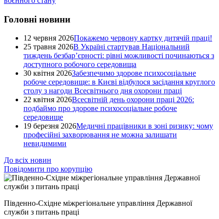
воєнного стану
Головні новини
12 червня 2026
Покажемо червону картку дитячій праці!
25 травня 2026
В Україні стартував Національний
тиждень безбар’єрності: рівні можливості починаються з
доступного робочого середовища
30 квітня 2026
Забезпечимо здорове психосоціальне
робоче середовище: в Києві відбулося засідання круглого
столу з нагоди Всесвітнього дня охорони праці
22 квітня 2026
Всесвітній день охорони праці 2026:
подбаймо про здорове психосоціальне робоче
середовище
19 березня 2026
Медичні працівники в зоні ризику: чому
професійні захворювання не можна залишати
невидимими
До всіх новин
Повідомити про корупцію
Південно-Східне міжрегіональне управління Державної
служби з питань праці