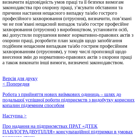
визначити відповідність умов праці та її безпеки вимогам
законодавства про охорону праці, з’ясувати обставини та
причини настання нещасного випадку та/або гострого
професійного захворювання (отруєння), визначити, пов’язані
чи не пов’язані нещасний випадок та/або гостре професійне
захворювання (отруєння) з виробництвом, установити осіб,
які допустили порушення вимог нормативно-правових актів з
охорони праці, розробити план заходів щодо запобігання
подібним нещасним випадкам та/або гострим професійним
захворюванням (отруєнням), у тому числі пропозиції щодо
внесення змін до нормативно-правових актів з охорони праці
а також виконати інші вимоги, визначені законодавством.
Версія для друку
<
Попередня
Робота з прийняття нових виїмкових одиниць – шлях до
подальшої успішної роботи підприємств з видобутку корисних
копалин підземним способом
Наступна
>
Про надання на підприємствах ПРАТ «ДТЕК
ПАВЛОГРАДВУГІЛЛЯ» консультаційної підтримки в умовах