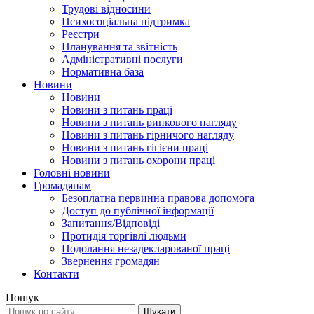
Трудові відносини
Психосоціальна підтримка
Реєстри
Планування та звітність
Адміністративні послуги
Нормативна база
Новини
Новини
Новини з питань праці
Новини з питань ринкового нагляду
Новини з питань гірничого нагляду
Новини з питань гігієни праці
Новини з питань охорони праці
Головні новини
Громадянам
Безоплатна первинна правова допомога
Доступ до публічної інформації
Запитання/Відповіді
Протидія торгівлі людьми
Подолання незадекларованої праці
Звернення громадян
Контакти
Пошук