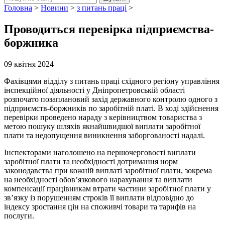
Головна
>
Новини
>
з питань праці
>
Проводиться перевірка підприємства-
боржника
09 квітня 2024
Фахівцями відділу з питань праці східного регіону управління
інспекційної діяльності у Дніпропетровській області
розпочато позаплановий захід державного контролю одного з
підприємств-боржників по заробітній платі. В ході здійснення
перевірки проведено нараду з керівництвом товариства з
метою пошуку шляхів якнайшвидшої виплати заробітної
плати та недопущення виникнення заборгованості надалі.
Інспекторами наголошено на першочерговості виплати
заробітної плати та необхідності дотримання норм
законодавства при кожній виплаті заробітної плати, зокрема
на необхідності обов’язкового нарахування та виплати
компенсації працівникам втрати частини заробітної плати у
зв’язку із порушенням строків її виплати відповідно до
індексу зростання цін на споживчі товари та тарифів на
послуги.