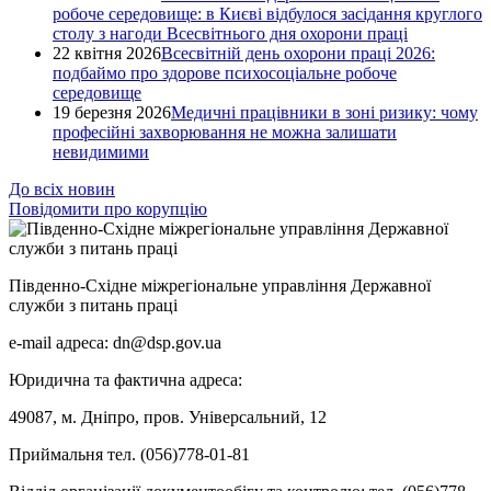
робоче середовище: в Києві відбулося засідання круглого
столу з нагоди Всесвітнього дня охорони праці
22 квітня 2026
Всесвітній день охорони праці 2026:
подбаймо про здорове психосоціальне робоче
середовище
19 березня 2026
Медичні працівники в зоні ризику: чому
професійні захворювання не можна залишати
невидимими
До всіх новин
Повідомити про корупцію
Південно-Східне міжрегіональне управління Державної
служби з питань праці
e-mail адреса: dn@dsp.gov.ua
Юридична та фактична адреса:
49087, м. Дніпро, пров. Універсальний, 12
Приймальня тел. (056)778-01-81