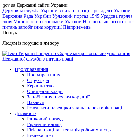
gov.ua
Державні сайти України
Державна служба України з питань праці
Президент України
Верховна Рада України
Урядовий портал
1545 Урядова гаряча
лінія
Міністерство економіки України
Національне агентство з
питань запобігання корупції
Підприємець
Пошук
Людям із порушенням зору
Південно-Східне міжрегіональне управління
Державної служби з питань праці
Про управління
Про управління
Структура
Керівництво
Очищення влади
Запобігання проявам корупції
Вакансії
Результати перевірки знань інспекторів праці
Діяльність
Ринковий нагляд
Гірничий нагляд
Гігієна праці та атестація робочих місць
Безпека праці