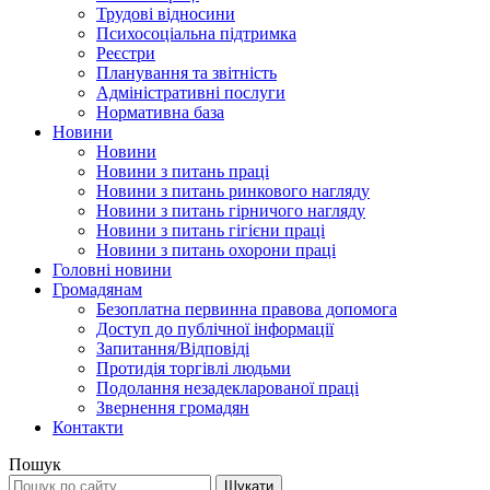
Трудові відносини
Психосоціальна підтримка
Реєстри
Планування та звітність
Адміністративні послуги
Нормативна база
Новини
Новини
Новини з питань праці
Новини з питань ринкового нагляду
Новини з питань гірничого нагляду
Новини з питань гігієни праці
Новини з питань охорони праці
Головні новини
Громадянам
Безоплатна первинна правова допомога
Доступ до публічної інформації
Запитання/Відповіді
Протидія торгівлі людьми
Подолання незадекларованої праці
Звернення громадян
Контакти
Пошук