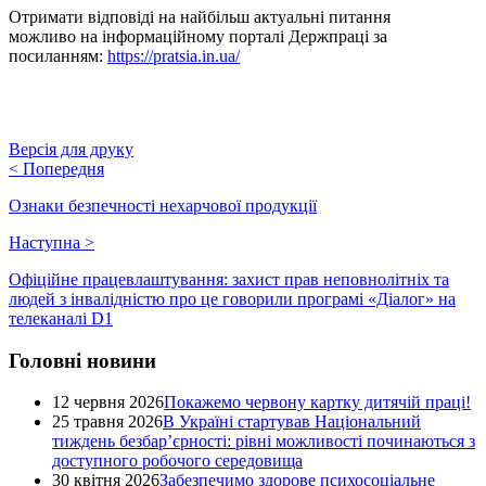
Отримати відповіді на найбільш актуальні питання
можливо на інформаційному порталі Держпраці за
посиланням:
https://pratsia.in.ua/
Версія для друку
<
Попередня
Ознаки безпечності нехарчової продукції
Наступна
>
Офіційне працевлаштування: захист прав неповнолітніх та
людей з інвалідністю про це говорили програмі «Діалог» на
телеканалі D1
Головні новини
12 червня 2026
Покажемо червону картку дитячій праці!
25 травня 2026
В Україні стартував Національний
тиждень безбар’єрності: рівні можливості починаються з
доступного робочого середовища
30 квітня 2026
Забезпечимо здорове психосоціальне