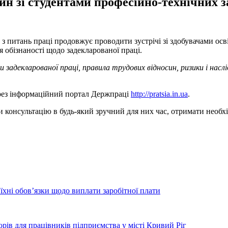
ин зі студентами професійно-технічних 
 питань праці продовжує проводити зустрічі зі здобувачами осві
 обізнаності щодо задекларованої праці.
и задекларованої праці, правила трудових відносин, ризики і наслі
рез інформаційний портал Держпраці
http://pratsia.in.ua
.
 консультацію в будь-який зручний для них час, отримати необ
їхні обов’язки щодо виплати заробітної плати
орів для працівників підприємства у місті Кривий Ріг