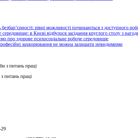
 безбар’єрності: рівні можливості починаються з доступного ро
 середовище: в Києві відбулося засідання круглого столу з нагод
ймо про здорове психосоціальне робоче середовище
 професійні захворювання не можна залишати невидимими
з питань праці
-29