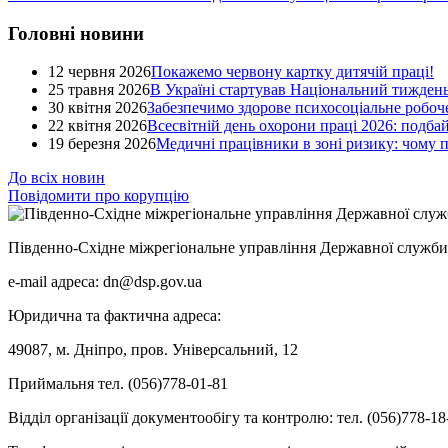
Головні новини
12 червня 2026
Покажемо червону картку дитячій праці!
25 травня 2026
В Україні стартував Національний тиждень
30 квітня 2026
Забезпечимо здорове психосоціальне робоче
22 квітня 2026
Всесвітній день охорони праці 2026: подба
19 березня 2026
Медичні працівники в зоні ризику: чому
До всіх новин
Повідомити про корупцію
Південно-Східне міжрегіональне управління Державної служби 
e-mail адреса: dn@dsp.gov.ua
Юридична та фактична адреса:
49087, м. Дніпро, пров. Універсальний, 12
Приймальня тел. (056)778-01-81
Відділ організації документообігу та контролю: тел. (056)778-18