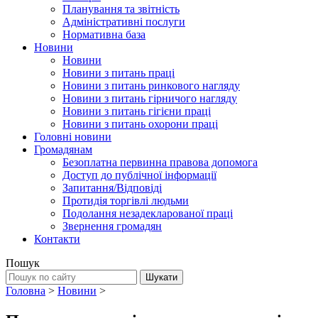
Планування та звітність
Адміністративні послуги
Нормативна база
Новини
Новини
Новини з питань праці
Новини з питань ринкового нагляду
Новини з питань гірничого нагляду
Новини з питань гігієни праці
Новини з питань охорони праці
Головні новини
Громадянам
Безоплатна первинна правова допомога
Доступ до публічної інформації
Запитання/Відповіді
Протидія торгівлі людьми
Подолання незадекларованої праці
Звернення громадян
Контакти
Пошук
Головна
>
Новини
>