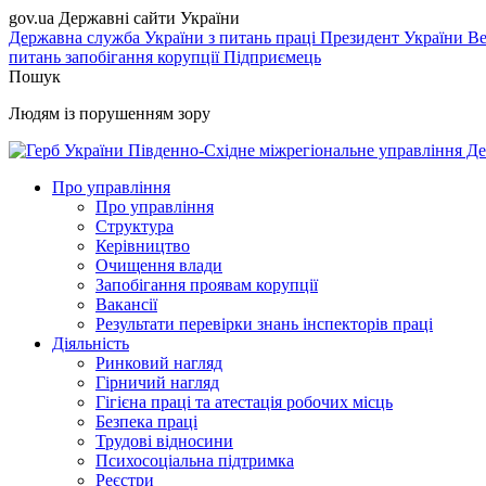
gov.ua
Державні сайти України
Державна служба України з питань праці
Президент України
Ве
питань запобігання корупції
Підприємець
Пошук
Людям із порушенням зору
Південно-Східне міжрегіональне управління Де
Про управління
Про управління
Структура
Керівництво
Очищення влади
Запобігання проявам корупції
Вакансії
Результати перевірки знань інспекторів праці
Діяльність
Ринковий нагляд
Гірничий нагляд
Гігієна праці та атестація робочих місць
Безпека праці
Трудові відносини
Психосоціальна підтримка
Реєстри