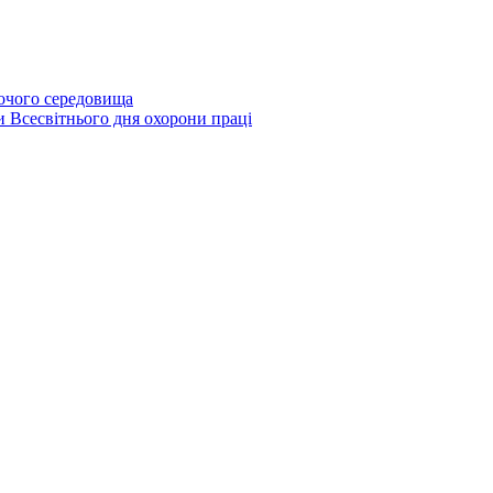
бочого середовища
и Всесвітнього дня охорони праці