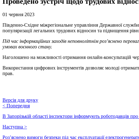
Проведено зустріч щодо трудових віднос
01 червня 2023
Південно-Східне міжрегіональне управління Державної служби з
популяризації легальних трудових відносин та підвищення рівня
Під час інформаційних заходів неповнолітнім роз’яснено переваг
умовах воєнного стану.
Наголошено на можливості отримання онлайн-консультацій че
Використання цифрових інструментів дозволяє молоді отримати
прав.
Версія для друку
<
Попередня
В Запорізькій області інспектори інформують роботодавців про 
Наступна
>
Роз’яснено вимоги безпеки під час експлуатації електрогенерат