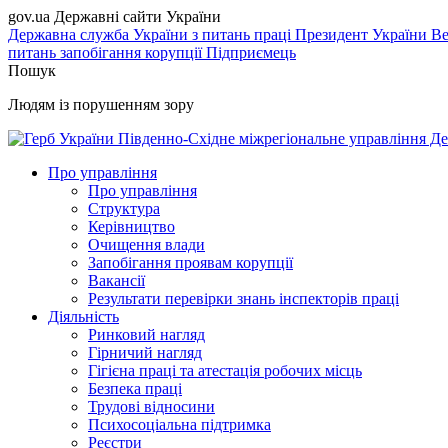
gov.ua
Державні сайти України
Державна служба України з питань праці
Президент України
Ве
питань запобігання корупції
Підприємець
Пошук
Людям із порушенням зору
Південно-Східне міжрегіональне управління Де
Про управління
Про управління
Структура
Керівництво
Очищення влади
Запобігання проявам корупції
Вакансії
Результати перевірки знань інспекторів праці
Діяльність
Ринковий нагляд
Гірничий нагляд
Гігієна праці та атестація робочих місць
Безпека праці
Трудові відносини
Психосоціальна підтримка
Реєстри