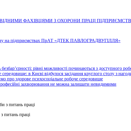
ОВІДНИМИ ФАХІВЦЯМИ З ОХОРОНИ ПРАЦІ ПІДПРИЄМСТВ
 стану на підприємствах ПрАТ «ДТЕК ПАВЛОГРАДВУГІЛЛЯ»
 безбар’єрності: рівні можливості починаються з доступного ро
 середовище: в Києві відбулося засідання круглого столу з нагод
ймо про здорове психосоціальне робоче середовище
 професійні захворювання не можна залишати невидимими
з питань праці