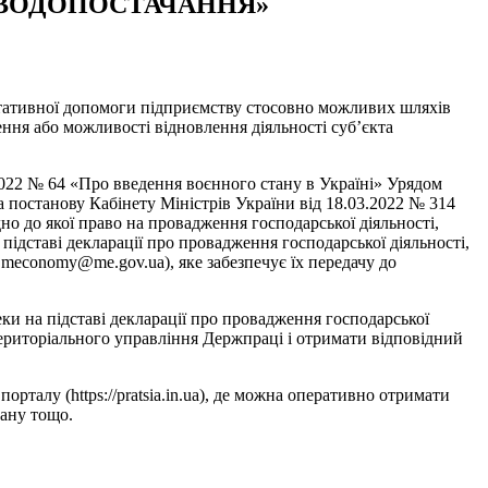
МВОДОПОСТАЧАННЯ»
тивної допомоги підприємству стосовно можливих шляхів
ння або можливості відновлення діяльності суб’єкта
2022 № 64 «Про введення воєнного стану в Україні» Урядом
 постанову Кабінету Міністрів України від 18.03.2022 № 314
но до якої право на провадження господарської діяльності,
ідставі декларації про провадження господарської діяльності,
 meconomy@me.gov.ua), яке забезпечує їх передачу до
ки на підставі декларації про провадження господарської
 територіального управління Держпраці і отримати відповідний
орталу (https://pratsia.in.ua), де можна оперативно отримати
тану тощо.