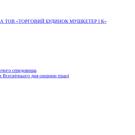
А ТОВ «ТОРГОВИЙ БУДИНОК МУШКЕТЕР І К»
бочого середовища
и Всесвітнього дня охорони праці