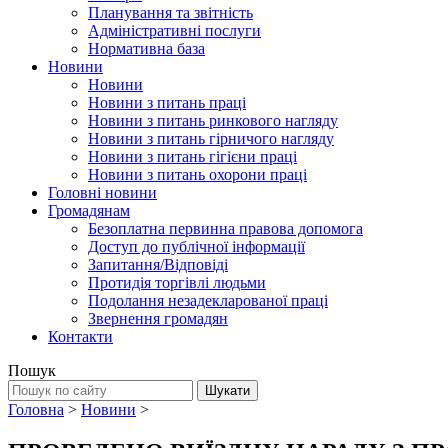
Планування та звітність
Адміністративні послуги
Нормативна база
Новини
Новини
Новини з питань праці
Новини з питань ринкового нагляду
Новини з питань гірничого нагляду
Новини з питань гігієни праці
Новини з питань охорони праці
Головні новини
Громадянам
Безоплатна первинна правова допомога
Доступ до публічної інформації
Запитання/Відповіді
Протидія торгівлі людьми
Подолання незадекларованої праці
Звернення громадян
Контакти
Пошук
Головна
>
Новини
>