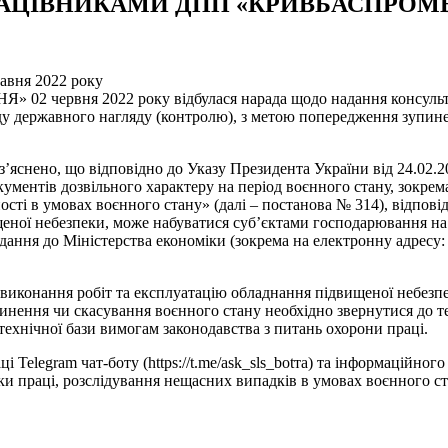
ПРАЦІВНИКАМИ ДПП «КРИВБАСПРО
авня 2022 року
червня 2022 року відбулася нарада щодо надання консульта
ду державного нагляду (контролю), з метою попередження зупине
’яснено, що відповідно до Указу Президента України від 24.02.
ументів дозвільного характеру на період воєнного стану, зокрема
сті в умовах воєнного стану» (далі – постанова № 314), відповід
еної небезпеки, може набуватися суб’єктами господарювання на п
дання до Міністерства економіки (зокрема на електронну адресу:
виконання робіт та експлуатацію обладнання підвищеної небезпе
рипинення чи скасування воєнного стану необхідно звернутися до
-технічної бази вимогам законодавства з питань охорони праці.
legram чат-боту (https://t.me/ask_sls_botта) та інформаційного п
еки праці, розслідування нещасних випадків в умовах воєнного с