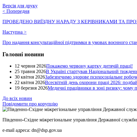
Версія для друку
<
Попередня
ПРОВЕДЕНО ВИЇЗДНУ НАРАДУ З КЕРІВНИКАМИ ТА ПР
Наступна
>
Про надання консультаційної підтримки в умовах воєнного
Головні новини
12 червня 2026
Покажемо червону картку дитячій праці!
25 травня 2026
В Україні стартував Національний тиждень
30 квітня 2026
Забезпечимо здорове психосоціальне робоче
22 квітня 2026
Всесвітній день охорони праці 2026: подба
19 березня 2026
Медичні працівники в зоні ризику: чому
До всіх новин
Повідомити про корупцію
Південно-Східне міжрегіональне управління Державної служби 
e-mail адреса: dn@dsp.gov.ua