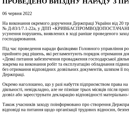
ПРОВЕДЕНО ВИЇЗДНУ НАРАДУ З 
06 червня 2022
На виконання окремого доручення Держпраці України від 20 тр
№ Д-83/1/7.1-22а, у ДПП «КРИВБАСПРОМВОДОПОСТАЧАННЯ» 02 
усунення порушень, виявлених в ході раніше проведеного захо
господарювання.
Під час проведення наради фахівцями Головного управління роз
прийнято ряд рішень, які регламентують порядок отримання док
«Деякі питання забезпечення провадження господарської діяльно
зокрема на виконання робіт та експлуатацію обладнання підвищ
без отримання відповідних дозвільних документів, шляхом її по
Держпраці.
Окремо наголошено, що у разі набуття підприємством права на 
діяльності, невідкладно, але не пізніше трьох місяців після п
дозвіл або зареєструвати декларацію відповідності матеріально
Також учасників заходу поінформовано про створення Держпраці Te
відповіді на питання щодо організації трудових відносин, безп