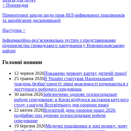
<
Попередня
Превентивні заходи щодо прав ВІЛ-інфікованих працівників
та запобігання дискримінації
Наступна
>
Інформаційно-роз’яснювальна зустріч з представниками
підприємства громадського харчування у Новомосковському
районі
Головні новини
12 червня 2026
Покажемо червону картку дитячій праці!
25 травня 2026
В Україні стартував Національний
тиждень безбар’єрності: рівні можливості починаються з
доступного робочого середовища
30 квітня 2026
Забезпечимо здорове психосоціальне
робоче середовище: в Києві відбулося засідання круглого
столу з нагоди Всесвітнього дня охорони праці
22 квітня 2026
Всесвітній день охорони праці 2026:
подбаймо про здорове психосоціальне робоче
середовище
19 березня 2026
Медичні працівники в зоні ризику: чому