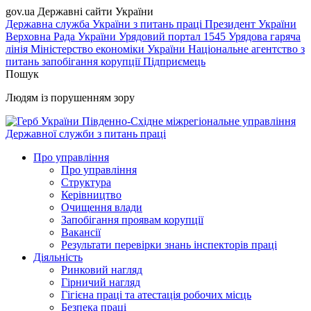
gov.ua
Державні сайти України
Державна служба України з питань праці
Президент України
Верховна Рада України
Урядовий портал
1545 Урядова гаряча
лінія
Міністерство економіки України
Національне агентство з
питань запобігання корупції
Підприємець
Пошук
Людям із порушенням зору
Південно-Східне міжрегіональне управління
Державної служби з питань праці
Про управління
Про управління
Структура
Керівництво
Очищення влади
Запобігання проявам корупції
Вакансії
Результати перевірки знань інспекторів праці
Діяльність
Ринковий нагляд
Гірничий нагляд
Гігієна праці та атестація робочих місць
Безпека праці