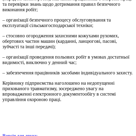
та перевірки знань щодо дотримання правил безпечного
виконання робіт;
– організації безпечного процесу обслуговування та
експлуатації сільськогосподарської техніки;
– стосовно огородження захисними кожухами рухомих,
обертових частин машин (карданні, ланцюгові, пасові,
зубчасті та інші передачі);
– організації проведення польових робіт в умовах достатньої
видимості, виключно у денний час;
– забезпечення працівників засобами індивідуального захисту.
Керівнику підприємства наголошено на недопущенні
прихованого травматизму, зосереджено увагу на
впровадженні електронного документообігу в системі
управління охороною праці.
Версія для друку