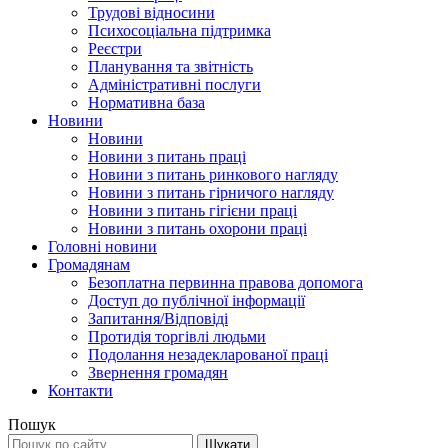
Трудові відносини
Психосоціальна підтримка
Реєстри
Планування та звітність
Адміністративні послуги
Нормативна база
Новини
Новини
Новини з питань праці
Новини з питань ринкового нагляду
Новини з питань гірничого нагляду
Новини з питань гігієни праці
Новини з питань охорони праці
Головні новини
Громадянам
Безоплатна первинна правова допомога
Доступ до публічної інформації
Запитання/Відповіді
Протидія торгівлі людьми
Подолання незадекларованої праці
Звернення громадян
Контакти
Пошук