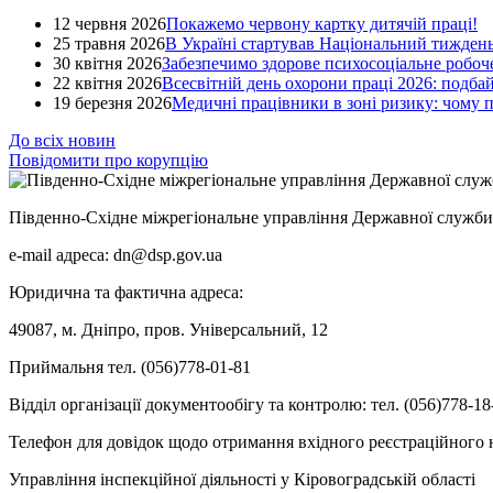
12 червня 2026
Покажемо червону картку дитячій праці!
25 травня 2026
В Україні стартував Національний тиждень
30 квітня 2026
Забезпечимо здорове психосоціальне робоче
22 квітня 2026
Всесвітній день охорони праці 2026: подба
19 березня 2026
Медичні працівники в зоні ризику: чому
До всіх новин
Повідомити про корупцію
Південно-Східне міжрегіональне управління Державної служби 
e-mail адреса: dn@dsp.gov.ua
Юридична та фактична адреса:
49087, м. Дніпро, пров. Універсальний, 12
Приймальня тел. (056)778-01-81
Відділ організації документообігу та контролю: тел. (056)778-18
Телефон для довідок щодо отримання вхідного реєстраційного н
Управління інспекційної діяльності у Кіровоградській області