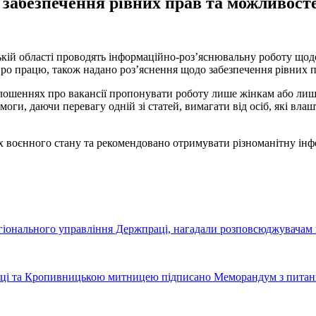
забезпечення рівних прав та можливосте
ькій області проводять інформаційно-роз’яснювальну роботу щод
о працю, також надано роз’яснення щодо забезпечення рівних пр
лошеннях про вакансії пропонувати роботу лише жінкам або лиш
оги, даючи перевагу одній зі статей, вимагати від осіб, які вла
ах воєнного стану та рекомендовано отримувати різноманітну ін
гіонального управління Держпраці, нагадали розповсюджувачам н
ці та Кропивницькою митницею підписано Меморандум з питань