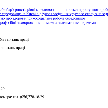
 безбар’єрності: рівні можливості починаються з доступного ро
 середовище: в Києві відбулося засідання круглого столу з нагод
ймо про здорове психосоціальне робоче середовище
 професійні захворювання не можна залишати невидимими
з питань праці
-29
омера: тел. (056)778-18-29