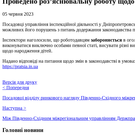
Проведено роз’яснювальну роботу щодо 
05 червня 2023
Посадовці управління інспекційної діяльності у Дніпропетровс
можливих його порушень з питань додержання законодавства пр
Інспектори наголосили, що роботодавцям
забороняється
в ого
виконуватися виключно особами певної статі, висувати різні вим
щодо народження дітей.
Надано відповіді на питання щодо змін в законодавстві в умов
https://pratsia.in.ua
Версія для друку
<
Попередня
Посадовці відділу ринкового нагляду Південно-Східного міжре
Наступна
>
Між Південно-Східним міжрегіональним управлінням Держпра
Головні новини