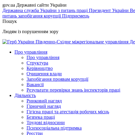
gov.ua
Державні сайти України
Державна служба України з питань праці
Президент України
Ве
питань запобігання корупції
Підприємець
Пошук
Людям із порушенням зору
Південно-Східне міжрегіональне управління Де
Про управління
Про управління
Структура
Керівництво
Очищення влади
Запобігання проявам корупції
Вакансії
Результати перевірки знань інспекторів праці
Діяльність
Ринковий нагляд
Гірничий нагляд
Гігієна праці та атестація робочих місць
Безпека праці
Трудові відносини
Психосоціальна підтримка
Реєстри