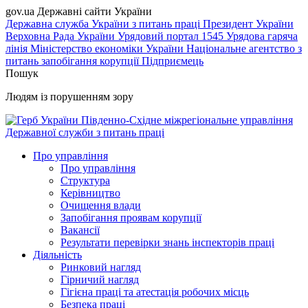
gov.ua
Державні сайти України
Державна служба України з питань праці
Президент України
Верховна Рада України
Урядовий портал
1545 Урядова гаряча
лінія
Міністерство економіки України
Національне агентство з
питань запобігання корупції
Підприємець
Пошук
Людям із порушенням зору
Південно-Східне міжрегіональне управління
Державної служби з питань праці
Про управління
Про управління
Структура
Керівництво
Очищення влади
Запобігання проявам корупції
Вакансії
Результати перевірки знань інспекторів праці
Діяльність
Ринковий нагляд
Гірничий нагляд
Гігієна праці та атестація робочих місць
Безпека праці