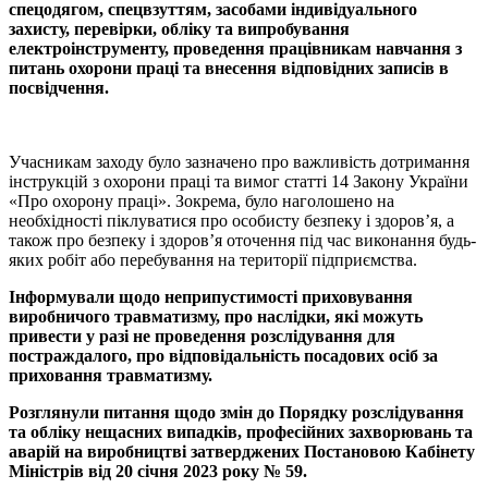
спецодягом, спецвзуттям, засобами індивідуального
захисту, перевірки, обліку та випробування
електроінструменту, проведення працівникам навчання з
питань охорони праці та внесення відповідних записів в
посвідчення.
Учасникам заходу було зазначено про важливість дотримання
інструкцій з охорони праці та вимог статті 14 Закону України
«Про охорону праці». Зокрема, було наголошено на
необхідності піклуватися про особисту безпеку і здоров’я, а
також про безпеку і здоров’я оточення під час виконання будь-
яких робіт або перебування на території підприємства.
Інформували щодо неприпустимості приховування
виробничого травматизму, про наслідки, які можуть
привести у разі не проведення розслідування для
постраждалого, про відповідальність посадових осіб за
приховання травматизму.
Розглянули питання щодо змін до Порядку розслідування
та обліку нещасних випадків, професійних захворювань та
аварій на виробництві затверджених Постановою Кабінету
Міністрів від 20 січня 2023 року № 59.