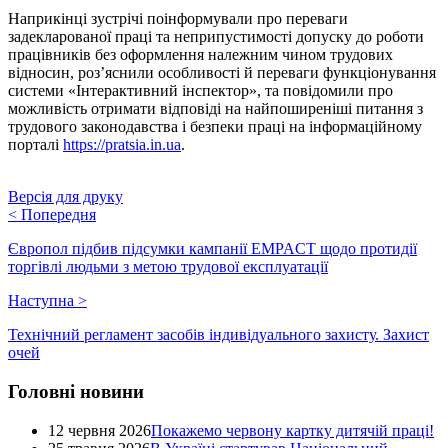
Наприкінці зустрічі поінформували про переваги
задекларованої праці та неприпустимості допуску до роботи
працівників без оформлення належним чином трудових
відносин, роз’яснили особливості й переваги функціонування
системи «Інтерактивний інспектор», та повідомили про
можливість отримати відповіді на найпоширеніші питання з
трудового законодавства і безпеки праці на інформаційному
порталі
https://pratsia.in.ua
.
Версія для друку
<
Попередня
Європол підбив підсумки кампанії EMPACT щодо протидії
торгівлі людьми з метою трудової експлуатації
Наступна
>
Технічний регламент засобів індивідуального захисту. Захист
очей
Головні новини
12 червня 2026
Покажемо червону картку дитячій праці!