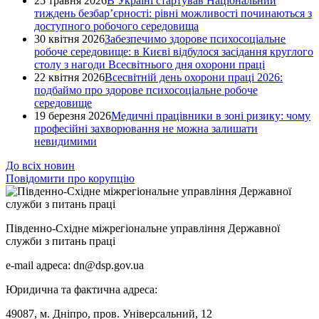
25 травня 2026
В Україні стартував Національний
тиждень безбар’єрності: рівні можливості починаються з
доступного робочого середовища
30 квітня 2026
Забезпечимо здорове психосоціальне
робоче середовище: в Києві відбулося засідання круглого
столу з нагоди Всесвітнього дня охорони праці
22 квітня 2026
Всесвітній день охорони праці 2026:
подбаймо про здорове психосоціальне робоче
середовище
19 березня 2026
Медичні працівники в зоні ризику: чому
професійні захворювання не можна залишати
невидимими
До всіх новин
Повідомити про корупцію
Південно-Східне міжрегіональне управління Державної
служби з питань праці
e-mail адреса: dn@dsp.gov.ua
Юридична та фактична адреса:
49087, м. Дніпро, пров. Універсальний, 12