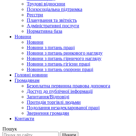
Трудові відносини
Психосоціальна підтримка
Реєстри
Планування та звітність
Адміністративні послуги
Нормативна база
Новини
Новини
Новини з питань праці
Новини з питань ринкового нагляду
Новини з питань гірничого нагляду
Новини з питань гігієни праці
Новини з питань охорони праці
Головні новини
Громадянам
Безоплатна первинна правова допомога
Доступ до публічної інформації
Запитання/Відповіді
Протидія торгівлі людьми
Подолання незадекларованої праці
Звернення громадян
Контакти
Пошук