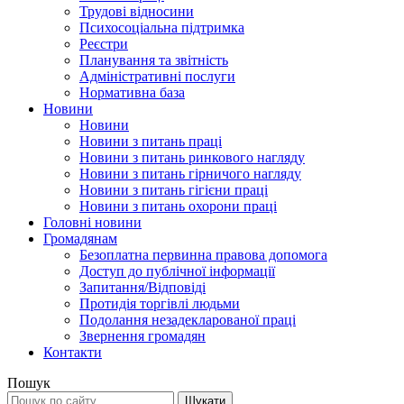
Трудові відносини
Психосоціальна підтримка
Реєстри
Планування та звітність
Адміністративні послуги
Нормативна база
Новини
Новини
Новини з питань праці
Новини з питань ринкового нагляду
Новини з питань гірничого нагляду
Новини з питань гігієни праці
Новини з питань охорони праці
Головні новини
Громадянам
Безоплатна первинна правова допомога
Доступ до публічної інформації
Запитання/Відповіді
Протидія торгівлі людьми
Подолання незадекларованої праці
Звернення громадян
Контакти
Пошук