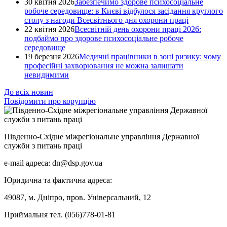
30 квітня 2026
Забезпечимо здорове психосоціальне
робоче середовище: в Києві відбулося засідання круглого
столу з нагоди Всесвітнього дня охорони праці
22 квітня 2026
Всесвітній день охорони праці 2026:
подбаймо про здорове психосоціальне робоче
середовище
19 березня 2026
Медичні працівники в зоні ризику: чому
професійні захворювання не можна залишати
невидимими
До всіх новин
Повідомити про корупцію
Південно-Східне міжрегіональне управління Державної
служби з питань праці
e-mail адреса: dn@dsp.gov.ua
Юридична та фактична адреса:
49087, м. Дніпро, пров. Універсальний, 12
Приймальня тел. (056)778-01-81