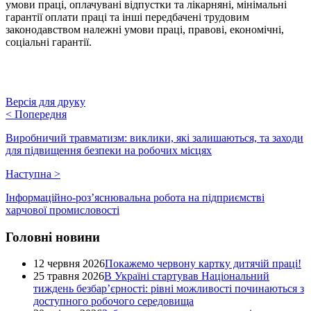
умови праці, оплачувані відпустки та лікарняні, мінімальні
гарантії оплати праці та інші передбачені трудовим
законодавством належні умови праці, правові, економічні,
соціальні гарантії.
Версія для друку
<
Попередня
Виробничий травматизм: виклики, які залишаються, та заходи
для підвищення безпеки на робочих місцях
Наступна
>
Інформаційно-роз’яснювальна робота на підприємстві
харчової промисловості
Головні новини
12 червня 2026
Покажемо червону картку дитячій праці!
25 травня 2026
В Україні стартував Національний
тиждень безбар’єрності: рівні можливості починаються з
доступного робочого середовища