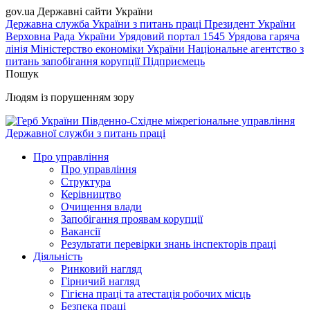
gov.ua
Державні сайти України
Державна служба України з питань праці
Президент України
Верховна Рада України
Урядовий портал
1545 Урядова гаряча
лінія
Міністерство економіки України
Національне агентство з
питань запобігання корупції
Підприємець
Пошук
Людям із порушенням зору
Південно-Східне міжрегіональне управління
Державної служби з питань праці
Про управління
Про управління
Структура
Керівництво
Очищення влади
Запобігання проявам корупції
Вакансії
Результати перевірки знань інспекторів праці
Діяльність
Ринковий нагляд
Гірничий нагляд
Гігієна праці та атестація робочих місць
Безпека праці