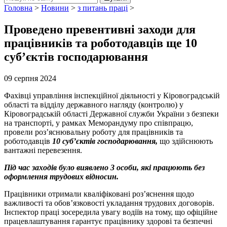
Головна
>
Новини
>
з питань праці
>
Проведено превентивні заходи для
працівників та роботодавців ще 10
суб’єктів господарювання
09 серпня 2024
Фахівці управління інспекційної діяльності у Кіровоградській
області та відділу державного нагляду (контролю) у
Кіровоградській області Державної служби України з безпеки
на транспорті, у рамках Меморандуму про співпрацю,
провели роз’яснювальну роботу для працівників та
роботодавців
10 суб’єктів господарювання,
що здійснюють
вантажні перевезення.
Під час заходів було виявлено 3 особи, які працюють без
оформлення трудових відносин.
Працівники отримали кваліфіковані роз’яснення щодо
важливості та обов’язковості укладання трудових договорів.
Інспектор праці зосередила увагу водіїв на тому, що офіційне
працевлаштування гарантує працівнику здорові та безпечні