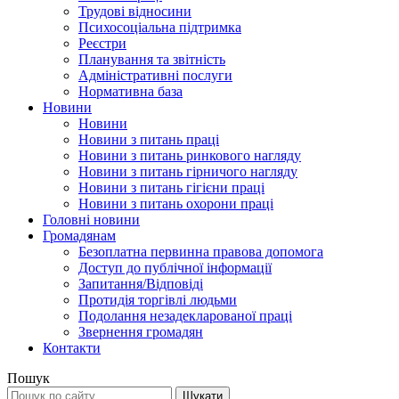
Трудові відносини
Психосоціальна підтримка
Реєстри
Планування та звітність
Адміністративні послуги
Нормативна база
Новини
Новини
Новини з питань праці
Новини з питань ринкового нагляду
Новини з питань гірничого нагляду
Новини з питань гігієни праці
Новини з питань охорони праці
Головні новини
Громадянам
Безоплатна первинна правова допомога
Доступ до публічної інформації
Запитання/Відповіді
Протидія торгівлі людьми
Подолання незадекларованої праці
Звернення громадян
Контакти
Пошук