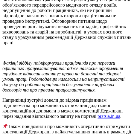
обов’язкового передрейсового медичного огляду водіїв,
недопущення до роботи працівників, які не пройшли
відповідне навчання з питань охорони праці та яким не
проведено інструктажі. Обговорили питання щодо
проведення розслідування нещасних випадків, професійних
захворювань та аварій на виробництві в умовах воєнного
стану з урахуванням рекомендацій Державної служби з питань
праці.
Фахівці відділу поінформували працівників про переваги
офіційного працевлаштування: адже належне оформлення
трудових відносин гарантує право на безпечні та здорові
умови праці. Роботодавцю наголосили на неприпустимості
допуску до роботи працівників без укладення трудових
договорів та про правила працевлаштування.
Наприкінці зустрічі довели до відома працівникам
підприємства про можливість отримання додаткової
консультаційної допомоги в межах компетенції Держпраці
через надання відповідного запиту на порталі
pratsia.in.ua
.
Також повідомили про можливість оперативно отримувати
консультації Держпраці з найактуальніших питань в рамках дії