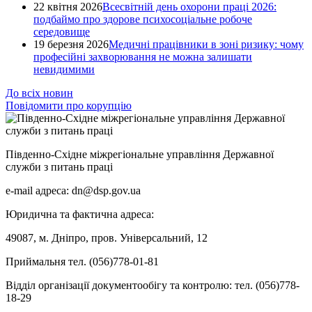
22 квітня 2026
Всесвітній день охорони праці 2026:
подбаймо про здорове психосоціальне робоче
середовище
19 березня 2026
Медичні працівники в зоні ризику: чому
професійні захворювання не можна залишати
невидимими
До всіх новин
Повідомити про корупцію
Південно-Східне міжрегіональне управління Державної
служби з питань праці
e-mail адреса: dn@dsp.gov.ua
Юридична та фактична адреса:
49087, м. Дніпро, пров. Універсальний, 12
Приймальня тел. (056)778-01-81
Відділ організації документообігу та контролю: тел. (056)778-
18-29