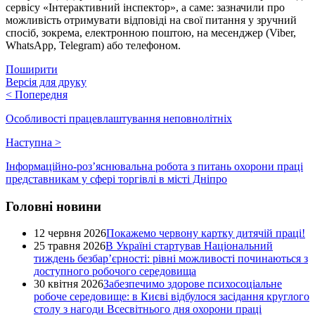
сервісу «Інтерактивний інспектор», а саме: зазначили про
можливість отримувати відповіді на свої питання у зручний
спосіб, зокрема, електронною поштою, на месенджер (Viber,
WhatsApp, Telegram) або телефоном.
Поширити
Версія для друку
<
Попередня
Особливості працевлаштування неповнолітніх
Наступна
>
Інформаційно-роз’яснювальна робота з питань охорони праці
представникам у сфері торгівлі в місті Дніпро
Головні новини
12 червня 2026
Покажемо червону картку дитячій праці!
25 травня 2026
В Україні стартував Національний
тиждень безбар’єрності: рівні можливості починаються з
доступного робочого середовища
30 квітня 2026
Забезпечимо здорове психосоціальне
робоче середовище: в Києві відбулося засідання круглого
столу з нагоди Всесвітнього дня охорони праці