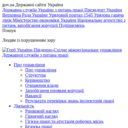
gov.ua
Державні сайти України
Державна служба України з питань праці
Президент України
Верховна Рада України
Урядовий портал
1545 Урядова гаряча
лінія
Міністерство економіки України
Національне агентство з
питань запобігання корупції
Підприємець
Пошук
Людям із порушенням зору
Південно-Східне міжрегіональне управління
Державної служби з питань праці
Про управління
Про управління
Структура
Керівництво
Очищення влади
Запобігання проявам корупції
Вакансії
Результати перевірки знань інспекторів праці
Діяльність
Ринковий нагляд
Гірничий нагляд
Гігієна праці та атестація робочих місць
Безпека праці