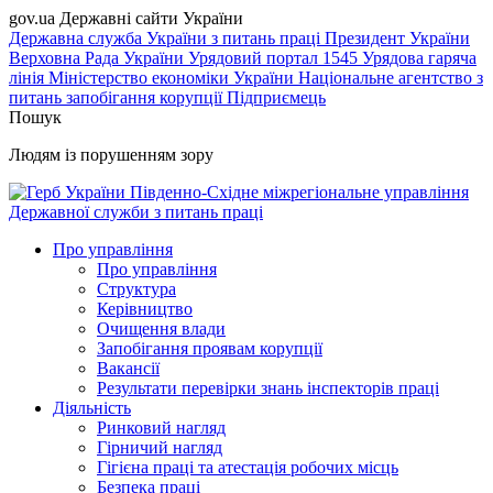
gov.ua
Державні сайти України
Державна служба України з питань праці
Президент України
Верховна Рада України
Урядовий портал
1545 Урядова гаряча
лінія
Міністерство економіки України
Національне агентство з
питань запобігання корупції
Підприємець
Пошук
Людям із порушенням зору
Південно-Східне міжрегіональне управління
Державної служби з питань праці
Про управління
Про управління
Структура
Керівництво
Очищення влади
Запобігання проявам корупції
Вакансії
Результати перевірки знань інспекторів праці
Діяльність
Ринковий нагляд
Гірничий нагляд
Гігієна праці та атестація робочих місць
Безпека праці