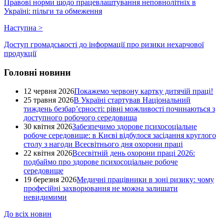
Правові норми щодо працевлаштування неповнолітніх в
Україні: пільги та обмеження
Наступна
>
Доступ громадськості до інформації про ризики нехарчової
продукції
Головні новини
12 червня 2026
Покажемо червону картку дитячій праці!
25 травня 2026
В Україні стартував Національний
тиждень безбар’єрності: рівні можливості починаються з
доступного робочого середовища
30 квітня 2026
Забезпечимо здорове психосоціальне
робоче середовище: в Києві відбулося засідання круглого
столу з нагоди Всесвітнього дня охорони праці
22 квітня 2026
Всесвітній день охорони праці 2026:
подбаймо про здорове психосоціальне робоче
середовище
19 березня 2026
Медичні працівники в зоні ризику: чому
професійні захворювання не можна залишати
невидимими
До всіх новин