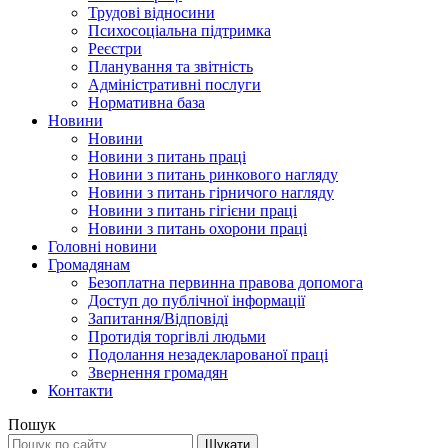
Трудові відносини
Психосоціальна підтримка
Реєстри
Планування та звітність
Адміністративні послуги
Нормативна база
Новини
Новини
Новини з питань праці
Новини з питань ринкового нагляду
Новини з питань гірничого нагляду
Новини з питань гігієни праці
Новини з питань охорони праці
Головні новини
Громадянам
Безоплатна первинна правова допомога
Доступ до публічної інформації
Запитання/Відповіді
Протидія торгівлі людьми
Подолання незадекларованої праці
Звернення громадян
Контакти
Пошук