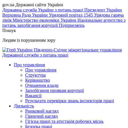
gov.ua
Державні сайти України
Державна служба України з питань праці
Президент України
Верховна Рада України
Урядовий портал
1545 Урядова гаряча
лінія
Міністерство економіки України
Національне агентство з
питань запобігання корупції
Підприємець
Пошук
Людям із порушенням зору
Південно-Східне міжрегіональне управління
Державної служби з питань праці
Про управління
Про управління
Структура
Керівництво
Очищення влади
Запобігання проявам корупції
Вакансії
Результати перевірки знань інспекторів праці
Діяльність
Ринковий нагляд
Гірничий нагляд
Гігієна праці та атестація робочих місць
Безпека праці