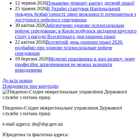
12 червня 2026
Покажемо червону картку дитячій праці!
25 травня 2026
В Україні стартував Національний
тиждень безбар’єрності: рівні можливості починаються з
доступного робочого середовища
30 квітня 2026
Забезпечимо здорове психосоціальне
робоче середовище: в Києві відбулося засідання круглого
столу з нагоди Всесвітнього дня охорони праці
22 квітня 2026
Всесвітній день охорони праці 2026:
подбаймо про здорове психосоціальне робоче
середовище
19 березня 2026
Медичні працівники в зоні ризику: чому
професійні захворювання не можна залишати
невидимими
До всіх новин
Повідомити про корупцію
Південно-Східне міжрегіональне управління Державної
служби з питань праці
e-mail адреса: dn@dsp.gov.ua
Юридична та фактична адреса: