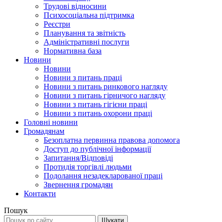
Трудові відносини
Психосоціальна підтримка
Реєстри
Планування та звітність
Адміністративні послуги
Нормативна база
Новини
Новини
Новини з питань праці
Новини з питань ринкового нагляду
Новини з питань гірничого нагляду
Новини з питань гігієни праці
Новини з питань охорони праці
Головні новини
Громадянам
Безоплатна первинна правова допомога
Доступ до публічної інформації
Запитання/Відповіді
Протидія торгівлі людьми
Подолання незадекларованої праці
Звернення громадян
Контакти
Пошук