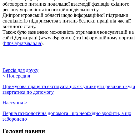
обговорено питання подальшої взаємодії фахівців східного
регіону управління інспекційної діяльності у
Дніпропетровській області щодо інформаційної підтримки
спеціалістів підприємства з питань безпеки праці під час дії
воєнного стану.
Також було зазначено можливість отримання консультацій на
сайті Держпраці (www.dsp.gov.ua) та інформаційному порталі
(
https://pratsia.in.ua
).
Версія для друку
<
Попередня
Примусова праця та експлуатація: як уникнути ризиків і куди
звертатися по допомогу
Наступна
>
Перша психологічна допомога : що необхідно зробити, а що
заборонено
Головні новини