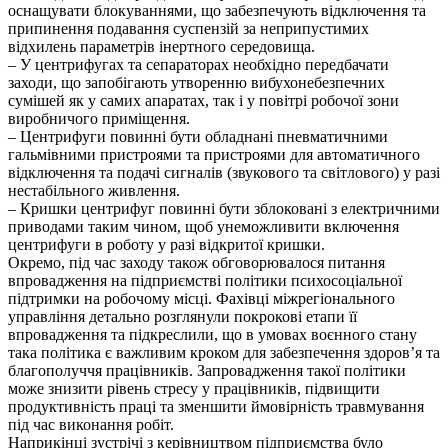
оснащувати блокуваннями, що забезпечують відключення та
припинення подавання суспензій за неприпустимих
відхилень параметрів інертного середовища.
– У центрифугах та сепараторах необхідно передбачати
заходи, що запобігають утворенню вибухонебезпечних
сумішей як у самих апаратах, так і у повітрі робочої зони
виробничого приміщення.
– Центрифуги повинні бути обладнані пневматичними
гальмівними пристроями та пристроями для автоматичного
відключення та подачі сигналів (звукового та світлового) у разі
нестабільного живлення.
– Кришки центрифуг повинні бути зблоковані з електричними
приводами таким чином, щоб унеможливити включення
центрифуги в роботу у разі відкритої кришки.
Окремо, під час заходу також обговорювалося питання
впровадження на підприємстві політики психосоціальної
підтримки на робочому місці. Фахівці міжрегіонального
управління детально розглянули покрокові етапи її
впровадження та підкреслили, що в умовах воєнного стану
така політика є важливим кроком для забезпечення здоров’я та
благополуччя працівників. Запровадження такої політики
може знизити рівень стресу у працівників, підвищити
продуктивність праці та зменшити ймовірність травмування
під час виконання робіт.
Наприкінці зустрічі з керівництвом підприємства було