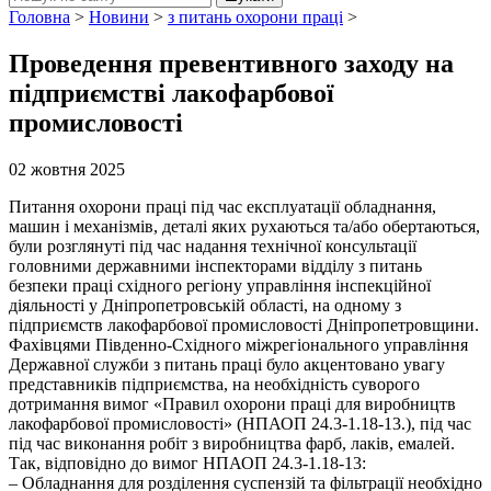
Головна
>
Новини
>
з питань охорони праці
>
Проведення превентивного заходу на
підприємстві лакофарбової
промисловості
02 жовтня 2025
Питання охорони праці під час експлуатації обладнання,
машин і механізмів, деталі яких рухаються та/або обертаються,
були розглянуті під час надання технічної консультації
головними державними інспекторами відділу з питань
безпеки праці східного регіону управління інспекційної
діяльності у Дніпропетровській області, на одному з
підприємств лакофарбової промисловості Дніпропетровщини.
Фахівцями Південно-Східного міжрегіонального управління
Державної служби з питань праці було акцентовано увагу
представників підприємства, на необхідність суворого
дотримання вимог «Правил охорони праці для виробництв
лакофарбової промисловості» (НПАОП 24.3-1.18-13.), під час
під час виконання робіт з виробництва фарб, лаків, емалей.
Так, відповідно до вимог НПАОП 24.3-1.18-13:
– Обладнання для розділення суспензій та фільтрації необхідно