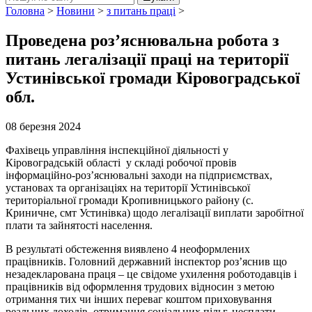
Головна
>
Новини
>
з питань праці
>
Проведена роз’яснювальна робота з
питань легалізації праці на території
Устинівської громади Кіровоградської
обл.
08 березня 2024
Фахівець управління інспекційної діяльності у
Кіровоградській області у складі робочої провів
інформаційно-роз’яснювальні заходи на підприємствах,
установах та організаціях на території Устинівської
територіальної громади Кропивницького району (с.
Криничне, смт Устинівка) щодо легалізації виплати заробітної
плати та зайнятості населення.
В результаті обстеження виявлено 4 неоформлених
працівників. Головний державний інспектор роз’яснив що
незадекларована праця – це свідоме ухилення роботодавців і
працівників від оформлення трудових відносин з метою
отримання тих чи інших переваг коштом приховування
реальних доходів, отримання соціальних пільг, несплати