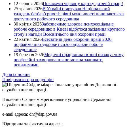
12 червня 2026
Покажемо червону картку дитячій праці!
25 травня 2026
В Україні стартував Національний
тиждень безбар’єрності: рівні можливості починаються з
доступного робочого середовища
30 квітня 2026
Забезпечимо здорове психосоціальне
робоче середовище: в Києві відбулося засідання круглого
столу з нагоди Всесвітнього дня охорони праці
22 квітня 2026
Всесвітній день охорони праці 2026:
подбаймо про здорове психосоціальне робоче
середовище
19 березня 2026
Медичні працівники в зоні ризику: чому
професійні захворювання не можна залишати
невидимими
До всіх новин
Повідомити про корупцію
Південно-Східне міжрегіональне управління Державної
служби з питань праці
e-mail адреса: dn@dsp.gov.ua
Юридична та фактична адреса: