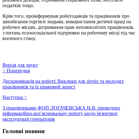
податків тощо.
Крім того, проінформував роботодавців та працівників про
запобігання торгівлі людьми, використання дитячої праці на
робочих місцях, дотримання прав неповнолітніх працівників,
з питань психосоціальної підтримки на робочому місці під час
воєнного стану.
Версія для друку
<
Попередня
Дискримінація на роботі: Виклики для літніх та молодих
працівників та їх правовий захист
Наступна
>
З працівниками ФОП ЛОГАЧЕВСЬКА Н.В. проведено
інформаційно-роз’яснювальну роботу щодо безпечної
експлуатації генераторів
Головні новини