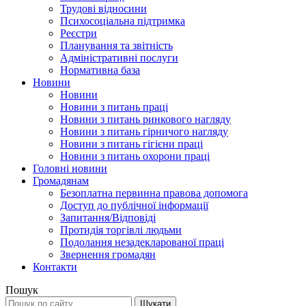
Трудові відносини
Психосоціальна підтримка
Реєстри
Планування та звітність
Адміністративні послуги
Нормативна база
Новини
Новини
Новини з питань праці
Новини з питань ринкового нагляду
Новини з питань гірничого нагляду
Новини з питань гігієни праці
Новини з питань охорони праці
Головні новини
Громадянам
Безоплатна первинна правова допомога
Доступ до публічної інформації
Запитання/Відповіді
Протидія торгівлі людьми
Подолання незадекларованої праці
Звернення громадян
Контакти
Пошук