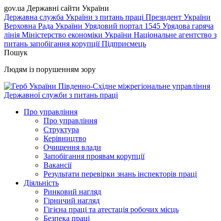
gov.ua
Державні сайти України
Державна служба України з питань праці
Президент України
Верховна Рада України
Урядовий портал
1545 Урядова гаряча
лінія
Міністерство економіки України
Національне агентство з
питань запобігання корупції
Підприємець
Пошук
Людям із порушенням зору
Південно-Східне міжрегіональне управління
Державної служби з питань праці
Про управління
Про управління
Структура
Керівництво
Очищення влади
Запобігання проявам корупції
Вакансії
Результати перевірки знань інспекторів праці
Діяльність
Ринковий нагляд
Гірничий нагляд
Гігієна праці та атестація робочих місць
Безпека праці