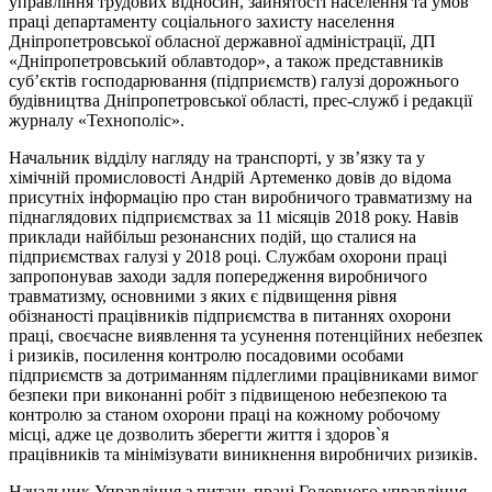
управління трудових відносин, зайнятості населення та умов
праці департаменту соціального захисту населення
Дніпропетровської обласної державної адміністрації, ДП
«Дніпропетровський облавтодор», а також представників
суб’єктів господарювання (підприємств) галузі дорожнього
будівництва Дніпропетровської області, прес-служб і редакції
журналу «Технополіс».
Начальник відділу нагляду на транспорті, у зв’язку та у
хімічній промисловості Андрій Артеменко довів до відома
присутніх інформацію про стан виробничого травматизму на
піднаглядових підприємствах за 11 місяців 2018 року. Навів
приклади найбільш резонансних подій, що сталися на
підприємствах галузі у 2018 році. Службам охорони праці
запропонував заходи задля попередження виробничого
травматизму, основними з яких є підвищення рівня
обізнаності працівників підприємства в питаннях охорони
праці, своєчасне виявлення та усунення потенційних небезпек
і ризиків, посилення контролю посадовими особами
підприємств за дотриманням підлеглими працівниками вимог
безпеки при виконанні робіт з підвищеною небезпекою та
контролю за станом охорони праці на кожному робочому
місці, адже це дозволить зберегти життя і здоров`я
працівників та мінімізувати виникнення виробничих ризиків.
Начальник Управління з питань праці Головного управління