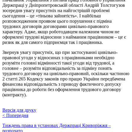
Держпраці у Дніпропетровській області Андрій Толстогузов
зосередив увагу присутніх на найгострішій проблемі
сьогодення – це «тіньова зайнятість». І найбільш
розповсюдженим проявом цього порушення є підміна
трудових договорів договорами цивільно-правового
характеру. Адже, якщо роботодавцем належним чином не
оформлені трудові відносини з найманим працівником – це є
ризик як для самого підприємця так і працівника.
Звернув увагу присутніх, що при застосуванні цивільно-
правової угоди у відносинах з працівниками необхідно
розуміти головні відмінності такої угоди від трудової, а
головне – розуміти відповідальність за підміну понять
трудового договору на цивільно-правовий, оскільки частиною
2 статті 265 Кодексу законів про працю України передбачена
фінансова відповідальність з приводу фактичного допуску
працівника до роботи без оформлення трудового договору
(контракту).
Версія для друку
<
Попередня
Тиждень права в установах Держпраці Криворіжжя –
розпочато