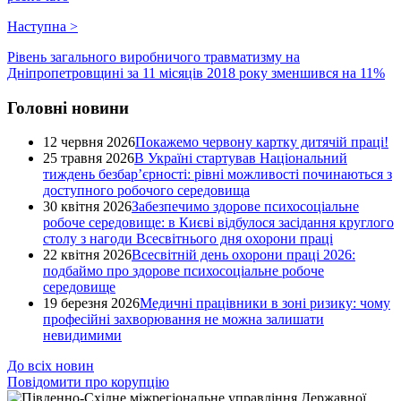
Наступна
>
Рівень загального виробничого травматизму на
Дніпропетровщині за 11 місяців 2018 року зменшився на 11%
Головні новини
12 червня 2026
Покажемо червону картку дитячій праці!
25 травня 2026
В Україні стартував Національний
тиждень безбар’єрності: рівні можливості починаються з
доступного робочого середовища
30 квітня 2026
Забезпечимо здорове психосоціальне
робоче середовище: в Києві відбулося засідання круглого
столу з нагоди Всесвітнього дня охорони праці
22 квітня 2026
Всесвітній день охорони праці 2026:
подбаймо про здорове психосоціальне робоче
середовище
19 березня 2026
Медичні працівники в зоні ризику: чому
професійні захворювання не можна залишати
невидимими
До всіх новин
Повідомити про корупцію