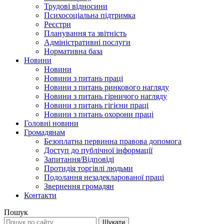
Трудові відносини
Психосоціальна підтримка
Реєстри
Планування та звітність
Адміністративні послуги
Нормативна база
Новини
Новини
Новини з питань праці
Новини з питань ринкового нагляду
Новини з питань гірничого нагляду
Новини з питань гігієни праці
Новини з питань охорони праці
Головні новини
Громадянам
Безоплатна первинна правова допомога
Доступ до публічної інформації
Запитання/Відповіді
Протидія торгівлі людьми
Подолання незадекларованої праці
Звернення громадян
Контакти
Пошук