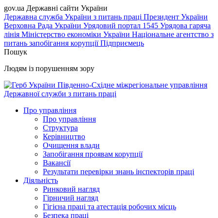
gov.ua
Державні сайти України
Державна служба України з питань праці
Президент України
Верховна Рада України
Урядовий портал
1545 Урядова гаряча
лінія
Міністерство економіки України
Національне агентство з
питань запобігання корупції
Підприємець
Пошук
Людям із порушенням зору
Південно-Східне міжрегіональне управління
Державної служби з питань праці
Про управління
Про управління
Структура
Керівництво
Очищення влади
Запобігання проявам корупції
Вакансії
Результати перевірки знань інспекторів праці
Діяльність
Ринковий нагляд
Гірничий нагляд
Гігієна праці та атестація робочих місць
Безпека праці