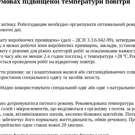
 умовах підвищеної температури повітря
 у затінку. Роботодавцям необхідно організувати оптимальний реж
екотні дні.
ту виробничих приміщень» (далі – ДСН 3.3.6.042-99), затвердж
 в межах робочої зони виробничих приміщень, закладів, установ,
ату є різними для різних категорій робіт за показниками важко
 часу або не менше 2-х годин поспіль), є температура +28 ºС.Ро
ється проведення робіт на відкритому повітрі.
бути різними: це і влаштування жалюзі або світловідбиваючих пл
ристання спеціального одягу та засобів захисту.
обхідно використовувати спеціальний одяг або одяг з натуральн
но дотримуватися питного режиму. Рекомендована температура п
олей і мікроелементів, що виділяються з організму з потом, за 
соків, вітамінізованих напоїв, киснево-білкових коктейлів. Пит
 забезпечує його нормальну життєдіяльність, обмін речовин). При
 приблизно один стакан кожні 20 хвилин.