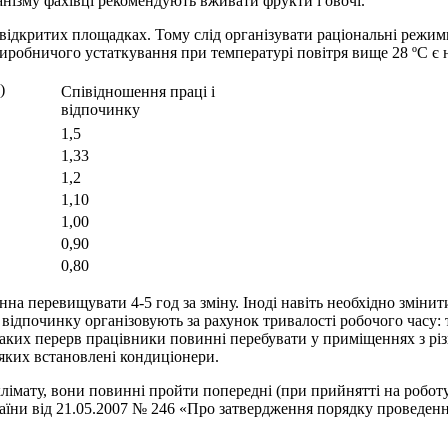
ганізму фахівці рекомендують вживати фрукти і овочі.
відкритих площадках. Тому слід організувати раціональні режими
виробничого устаткування при температурі повітря вище 28 ºС є
)
Співідношення праці і
відпочинку
1,5
1,33
1,2
1,10
1,00
0,90
0,80
нна перевищувати 4-5 год за зміну. Іноді навіть необхідно зміни
 відпочинку організовують за рахунок тривалості робочого часу:
таких перерв працівники повинні перебувати у приміщеннях з рі
яких встановлені кондиціонери.
лімату, вони повинні пройти попередні (при прийнятті на роботу)
раїни від 21.05.2007 № 246 «Про затвердження порядку проведенн