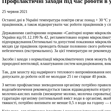
Профілактичні заходи під час роботи в
25 червня 2021
Останні дні в Україні температура повітря сягає понад + 30 ºС
працівників, а також відкоригувати час роботи працівників у сп
Державними санітарними нормами «Санітарні норми мікрокліма
України від 01.12.199 № 42, регламентовано норми мікроклімату
підпорядкування.Оптимальні та допустимі показники мікроклім
місцях (де працівник проводить більше половини свого робочого
небезпечних (екстремальних). За цієї температури не рекоменду
Засоби і заходи з нормалізації мікрокліматичних умов можуть 
природної вентиляції, влаштування систем кондиціювання, вико
Так, для захисту від надмірного теплового випромінювання не
допускати до роботи осіб не молодше 25 і не старше 40 років.
З метою профілактики зневоднення організму потрібно правиль
водозабезпечення рекомендується також відшкодовувати втрату с
молочно-кислих напоїв (знежирене молоко, молочна сироватка), 
гідратацію організму (оптимальний вміст води в організмі, який
тяжкості, потрібно випивати не менше 0,5 л води на годину —