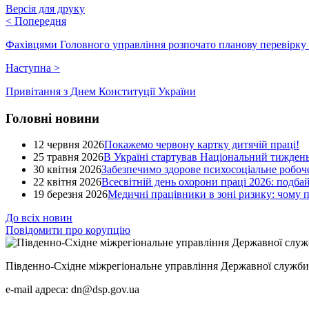
Версія для друку
<
Попередня
Фахівцями Головного управління розпочато планову пе
Наступна
>
Привітання з Днем Конституції України
Головні новини
12 червня 2026
Покажемо червону картку дитячій праці!
25 травня 2026
В Україні стартував Національний тиждень
30 квітня 2026
Забезпечимо здорове психосоціальне робоче
22 квітня 2026
Всесвітній день охорони праці 2026: подба
19 березня 2026
Медичні працівники в зоні ризику: чому
До всіх новин
Повідомити про корупцію
Південно-Східне міжрегіональне управління Державної служби 
e-mail адреса: dn@dsp.gov.ua