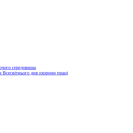
бочого середовища
и Всесвітнього дня охорони праці