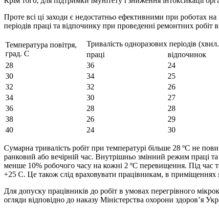
Крім того, для підтримки імунітету і зниження інтоксикації ор
Проте всі ці заходи є недостатньо ефективними при роботах на 
періодів праці та відпочинку при проведенні ремонтних робіт 
Тривалість одноразових періодів (хвил.
Температура повітря,
град. С
праці
відпочинок
28
36
24
30
34
25
32
32
26
34
30
27
36
28
28
38
26
29
40
24
30
Сумарна тривалість робіт при температурі більше 28 ºС не пови
ранковий або вечірній час. Внутрішньо змінний режим праці та
менше 10% робочого часу на кожні 2 ºС перевищення. Під час 
+25 С. Це також слід враховувати працівникам, в приміщеннях 
Для допуску працівників до робіт в умовах перегрівного мікрок
огляди відповідно до наказу Міністерства охорони здоров’я Ук