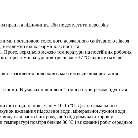
им праці та відпочинку, аби не допустити перегріву
еними постановою головного державного санітарного лікаря
 незалежно від їх форми власності та
сті. Проте, верхньою межею температури на постійних робочих
бота при температурі повітря більше 37 ºС відноситься до
івок на засклених поверхнях, максимальне використання
их тканин. В умовах підвищеної температури рекомендується
итної води, напоїв, чаю + 10-15 ºС. Для оптимального
рахунок вживання підсоленої води, мінеральної лужної води,
и воду слід часто і потроху, щоб підтримувати хорошу
 температурі повітря більше 30 ºС і виконанні робіт середньої