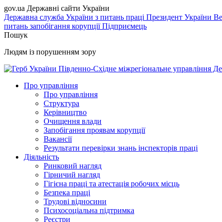
gov.ua
Державні сайти України
Державна служба України з питань праці
Президент України
Ве
питань запобігання корупції
Підприємець
Пошук
Людям із порушенням зору
Південно-Східне міжрегіональне управління Де
Про управління
Про управління
Структура
Керівництво
Очищення влади
Запобігання проявам корупції
Вакансії
Результати перевірки знань інспекторів праці
Діяльність
Ринковий нагляд
Гірничий нагляд
Гігієна праці та атестація робочих місць
Безпека праці
Трудові відносини
Психосоціальна підтримка
Реєстри