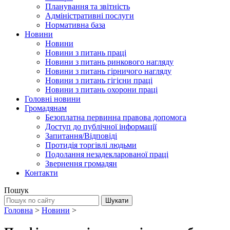
Планування та звітність
Адміністративні послуги
Нормативна база
Новини
Новини
Новини з питань праці
Новини з питань ринкового нагляду
Новини з питань гірничого нагляду
Новини з питань гігієни праці
Новини з питань охорони праці
Головні новини
Громадянам
Безоплатна первинна правова допомога
Доступ до публічної інформації
Запитання/Відповіді
Протидія торгівлі людьми
Подолання незадекларованої праці
Звернення громадян
Контакти
Пошук
Головна
>
Новини
>