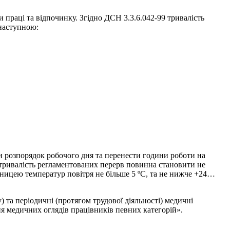
 праці та відпочинку. Згідно ДСН 3.3.6.042-99 тривалість
 наступною:
ти розпорядок робочого дня та перенести години роботи на
 тривалість регламентованих перерв повинна становити не
зницею температур повітря не більше 5 ºС, та не нижче +24…
 та періодичні (протягом трудової діяльності) медичні
я медичних оглядів працівників певних категорій».