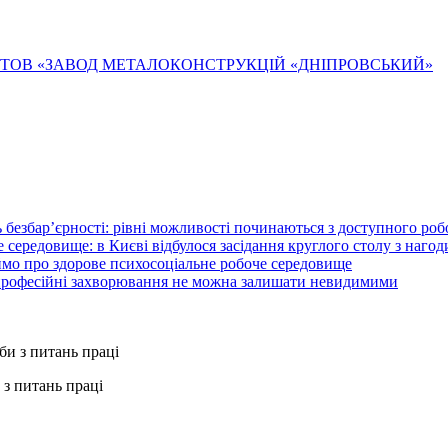
ревірку ТОВ «ЗАВОД МЕТАЛОКОНСТРУКЦІЙ «ДНІПРОВСЬКИЙ»
 безбар’єрності: рівні можливості починаються з доступного ро
 середовище: в Києві відбулося засідання круглого столу з нагод
ймо про здорове психосоціальне робоче середовище
 професійні захворювання не можна залишати невидимими
з питань праці