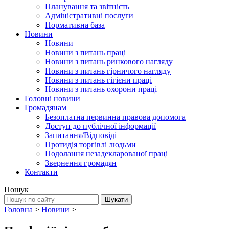
Планування та звітність
Адміністративні послуги
Нормативна база
Новини
Новини
Новини з питань праці
Новини з питань ринкового нагляду
Новини з питань гірничого нагляду
Новини з питань гігієни праці
Новини з питань охорони праці
Головні новини
Громадянам
Безоплатна первинна правова допомога
Доступ до публічної інформації
Запитання/Відповіді
Протидія торгівлі людьми
Подолання незадекларованої праці
Звернення громадян
Контакти
Пошук
Головна
>
Новини
>