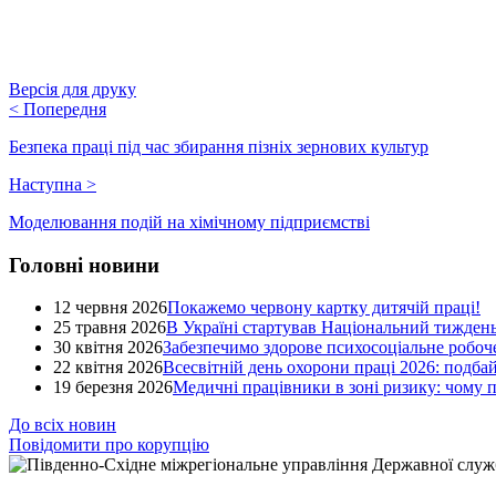
Версія для друку
<
Попередня
Безпека праці під час збирання пізніх зернових культур
Наступна
>
Моделювання подій на хімічному підприємстві
Головні новини
12 червня 2026
Покажемо червону картку дитячій праці!
25 травня 2026
В Україні стартував Національний тиждень
30 квітня 2026
Забезпечимо здорове психосоціальне робоче
22 квітня 2026
Всесвітній день охорони праці 2026: подба
19 березня 2026
Медичні працівники в зоні ризику: чому
До всіх новин
Повідомити про корупцію