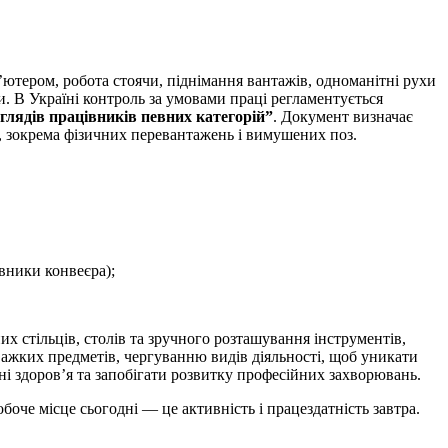
’ютером, робота стоячи, піднімання вантажів, одноманітні рухи
и. В Україні контроль за умовами праці регламентується
глядів працівників певних категорій”
. Документ визначає
, зокрема фізичних перевантажень і вимушених поз.
івники конвеєра);
их стільців, столів та зручного розташування інструментів,
важких предметів, чергуванню видів діяльності, щоб уникати
і здоров’я та запобігати розвитку професійних захворювань.
оче місце сьогодні — це активність і працездатність завтра.