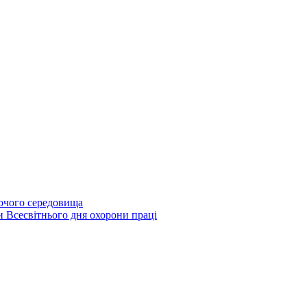
бочого середовища
и Всесвітнього дня охорони праці