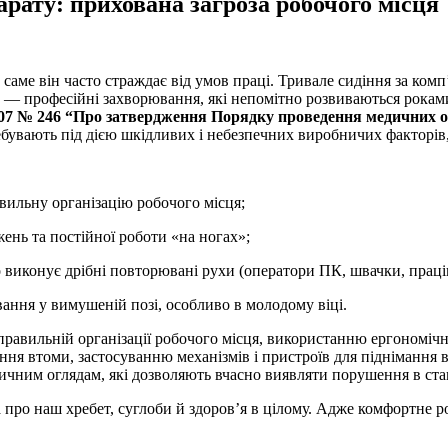
рату: прихована загроза робочого місця
саме він часто страждає від умов праці. Тривале сидіння за комп
ат — професійні захворювання, які непомітно розвиваються рокам
2007 № 246 “Про затвердження Порядку проведення медичних о
ебувають під дією шкідливих і небезпечних виробничих факторів
вильну організацію робочого місця;
нь та постійної роботи «на ногах»;
то виконує дрібні повторювані рухи (оператори ПК, швачки, прац
ання у вимушеній позі, особливо в молодому віці.
 правильній організації робочого місця, використанню ергономічн
ня втоми, застосуванню механізмів і пристроїв для піднімання 
чним оглядам, які дозволяють вчасно виявляти порушення в стан
про наш хребет, суглоби й здоров’я в цілому. Адже комфортне роб