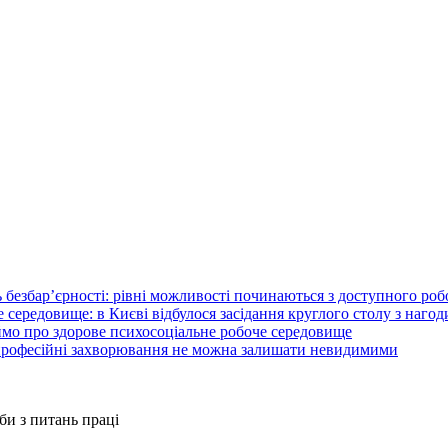
 безбар’єрності: рівні можливості починаються з доступного ро
 середовище: в Києві відбулося засідання круглого столу з нагод
ймо про здорове психосоціальне робоче середовище
 професійні захворювання не можна залишати невидимими