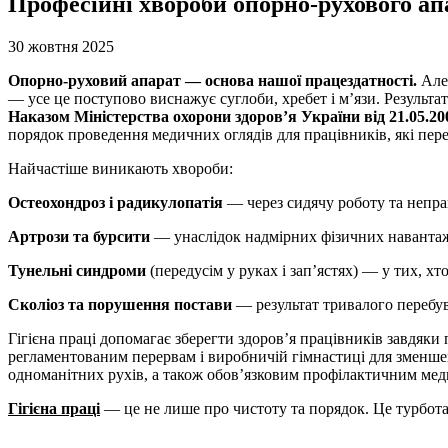
Професійні хвороби опорно-рухового апа
30 жовтня 2025
Опорно-руховий апарат — основа нашої працездатності.
Але 
— усе це поступово виснажує суглоби, хребет і м’язи. Результ
Наказом Міністерства охорони здоров’я України від 21.05.
порядок проведення медичних оглядів для працівників, які пер
Найчастіше виникають хвороби:
Остеохондроз і радикулопатія
— через сидячу роботу та непра
Артрози та бурсити
— унаслідок надмірних фізичних навантаже
Тунельні синдроми
(передусім у руках і зап’ястях) — у тих, х
Сколіоз та порушення постави
— результат тривалого перебув
Гігієна праці допомагає зберегти здоров’я працівників завдяки
регламентованим перервам і виробничій гімнастиці для зменшен
одноманітних рухів, а також обов’язковим профілактичним меди
Гігієна праці
— це не лише про чистоту та порядок. Це турбота 