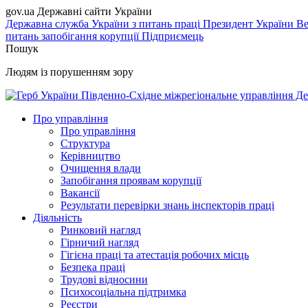
gov.ua
Державні сайти України
Державна служба України з питань праці
Президент України
Ве
питань запобігання корупції
Підприємець
Пошук
Людям із порушенням зору
Південно-Східне міжрегіональне управління Де
Про управління
Про управління
Структура
Керівництво
Очищення влади
Запобігання проявам корупції
Вакансії
Результати перевірки знань інспекторів праці
Діяльність
Ринковий нагляд
Гірничий нагляд
Гігієна праці та атестація робочих місць
Безпека праці
Трудові відносини
Психосоціальна підтримка
Реєстри