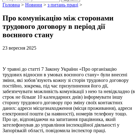
Головна
>
Новини
>
з питань праці
>
Про комунікацію між сторонами
трудового договору в період дії
воєнного стану
23 вересня 2025
У травні до статті 7 Закону України «Про організацію
трудових відносин в умовах воєнного стану» були внесені
зміни, які зобов’язують кожну зі сторін трудового договору
постійно, зокрема, під час призупинення його дії,
забезпечувати можливість комунікації з нею та невідкладно (в
строк не більше 10 календарних днів) інформувати іншу
сторону трудового договору про зміну своїх контактних
даних: адреси місцезнаходження (місця проживання), адреси
електронної пошти (за наявності), номерів телефону тощо.
Про це, відповідаючи на запитання працівника, який
зателефонував до управління інспекційної діяльності у
Запорізькій області, повідомила інспектор праці.