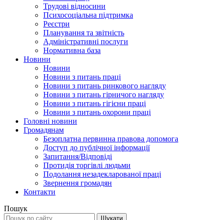
Трудові відносини
Психосоціальна підтримка
Реєстри
Планування та звітність
Адміністративні послуги
Нормативна база
Новини
Новини
Новини з питань праці
Новини з питань ринкового нагляду
Новини з питань гірничого нагляду
Новини з питань гігієни праці
Новини з питань охорони праці
Головні новини
Громадянам
Безоплатна первинна правова допомога
Доступ до публічної інформації
Запитання/Відповіді
Протидія торгівлі людьми
Подолання незадекларованої праці
Звернення громадян
Контакти
Пошук