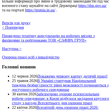
Більше інформації про зміни в трудовому законодавстві під час
воєнного стану шукайте на сайті Держпраці
https://dsp.gov.ua/
та на порталі
https://pratsia.in.ua/
.
Версія для друку
<
Попередня
Проведено технічну консультацію на робочих місцях з
фахівцями та робітниками ТОВ «САФІРА ГРУП»
Наступна
>
Охорона праці осіб з інвалідністю
Головні новини
12 червня 2026
Покажемо червону картку дитячій праці!
25 травня 2026
В Україні стартував Національний
тиждень безбар’єрності: рівні можливості починаються з
доступного робочого середовища
30 квітня 2026
Забезпечимо здорове психосоціальне
робоче середовище: в Києві відбулося засідання круглого
столу з нагоди Всесвітнього дня охорони праці
22 квітня 2026
Всесвітній день охорони праці 2026: