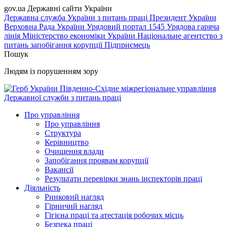
gov.ua
Державні сайти України
Державна служба України з питань праці
Президент України
Верховна Рада України
Урядовий портал
1545 Урядова гаряча
лінія
Міністерство економіки України
Національне агентство з
питань запобігання корупції
Підприємець
Пошук
Людям із порушенням зору
Південно-Східне міжрегіональне управління
Державної служби з питань праці
Про управління
Про управління
Структура
Керівництво
Очищення влади
Запобігання проявам корупції
Вакансії
Результати перевірки знань інспекторів праці
Діяльність
Ринковий нагляд
Гірничий нагляд
Гігієна праці та атестація робочих місць
Безпека праці