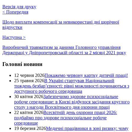
Версія для друку
<
Попередня
Щодо виплати компенсації за невикористані дні щорічної
відпустки
Наступна
>
Виробничий травматизм за даними Головного управління
Держпраці у Дніпропетровській області за 2 місяці 2021 року
Головні новини
12 червня 2026
Покажемо червону картку дитячій праці!
25 травня 2026
В Україні стартував Національний
тиждень безбар’єрності: рівні можливості починаються з
доступного робочого середовища
30 квітня 2026
Забезпечимо здорове психосоціальне
робоче середовище: в Києві відбулося засідання круглого
столу з нагоди Всесвітнього дня охорони праці
22 квітня 2026
Всесвітній день охорони праці 2026:
подбаймо про здорове психосоціальне робоче
середовище
19 березня 2026
Медичні працівники в зоні ризику: чому