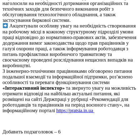
наголосили на необхідності дотримання організаційних та
технічних заходів для безпечного виконання робіт з
обслуговування технологічного обладнання, а також
застосування биркової системи.
Акцентували особливу увагу на необхідність створювання
на робочому місці в кожному структурному підрозділі умови
праці відповідно до нормативно-правових актів, забезпечення
додержання вимог законодавства щодо прав працівників у
галузі охорони праці, а також інформування роботодавця з
питань профілактики виробничого травматизму та
своєчасному проведені розслідування нещасних випадків на
виробництві.
З інженерно-технічними працівниками обговорено питання
подальшої взаємодії та інформаційної підтримки, роз’яснено
особливості та переваги функціонування системи
«Інтерактивний інспектор»
та звернуто увагу на можливість
отримати відповіді на найбільш актуальні питання, які
розміщені на сайті Держпраці у рубриці «Рекомендації для
роботодавців та працівників на період воєнного стану», на
інформаційному порталі
https://pratsia.in.ua
Добавить подзаголовок – 6