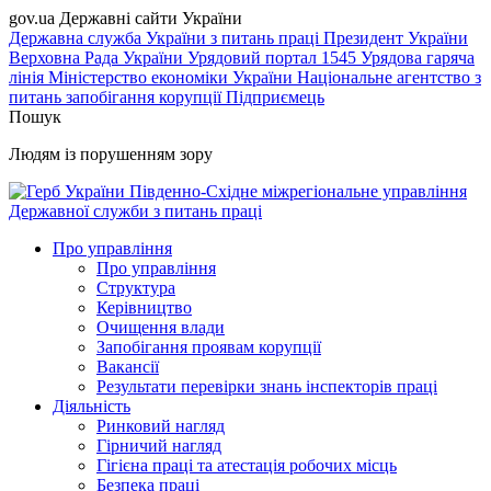
gov.ua
Державні сайти України
Державна служба України з питань праці
Президент України
Верховна Рада України
Урядовий портал
1545 Урядова гаряча
лінія
Міністерство економіки України
Національне агентство з
питань запобігання корупції
Підприємець
Пошук
Людям із порушенням зору
Південно-Східне міжрегіональне управління
Державної служби з питань праці
Про управління
Про управління
Структура
Керівництво
Очищення влади
Запобігання проявам корупції
Вакансії
Результати перевірки знань інспекторів праці
Діяльність
Ринковий нагляд
Гірничий нагляд
Гігієна праці та атестація робочих місць
Безпека праці