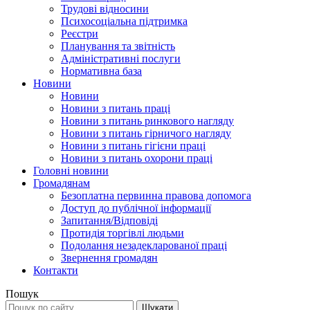
Трудові відносини
Психосоціальна підтримка
Реєстри
Планування та звітність
Адміністративні послуги
Нормативна база
Новини
Новини
Новини з питань праці
Новини з питань ринкового нагляду
Новини з питань гірничого нагляду
Новини з питань гігієни праці
Новини з питань охорони праці
Головні новини
Громадянам
Безоплатна первинна правова допомога
Доступ до публічної інформації
Запитання/Відповіді
Протидія торгівлі людьми
Подолання незадекларованої праці
Звернення громадян
Контакти
Пошук