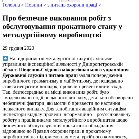
Головна
>
Новини
>
з питань охорони праці
>
Про безпечне виконання робіт з
обслуговування прокатного стану у
металургійному виробництві
29 грудня 2023
На підприємстві металургійної галузі фахівцями
управління інспекційної діяльності у Дніпропетровській
області
Південно-Східного міжрегіонального управління
Державної служби з питань праці
задля попередження
виробничого травматизму в майбутньому, де нещодавно
стався нещасний випадок, провели превентивний захід.
Так, безпосередньо на місці виконання робіт, було
змодельовано події нещасного випадку, детально обговорено
небезпечні фактори, які могли б призвести до настання
нещасного випадку. Для запобігання аварійним ситуаціям
інспектори відділу провели інформаційно – роз’яснювальну
роботу з працівниками металургійного виробництва щодо
безпечного обслуговування прокатного обладнання
відповідно до Правил охорони праці в прокатному
виробництві на підприємствах металургійного комплексу,