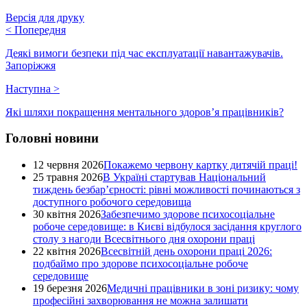
Версія для друку
<
Попередня
Деякі вимоги безпеки під час експлуатації навантажувачів.
Запоріжжя
Наступна
>
Які шляхи покращення ментального здоров’я працівників?
Головні новини
12 червня 2026
Покажемо червону картку дитячій праці!
25 травня 2026
В Україні стартував Національний
тиждень безбар’єрності: рівні можливості починаються з
доступного робочого середовища
30 квітня 2026
Забезпечимо здорове психосоціальне
робоче середовище: в Києві відбулося засідання круглого
столу з нагоди Всесвітнього дня охорони праці
22 квітня 2026
Всесвітній день охорони праці 2026:
подбаймо про здорове психосоціальне робоче
середовище
19 березня 2026
Медичні працівники в зоні ризику: чому
професійні захворювання не можна залишати