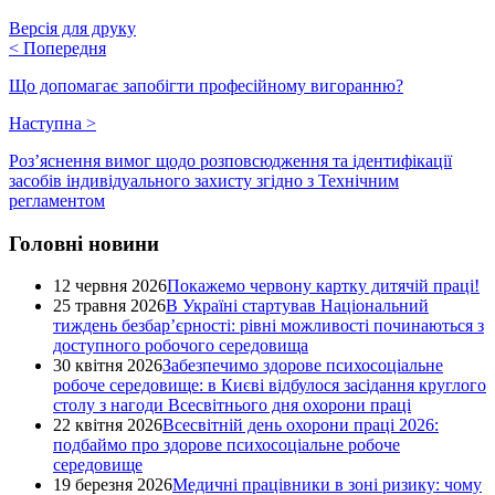
Версія для друку
<
Попередня
Що допомагає запобігти професійному вигоранню?
Наступна
>
Роз’яснення вимог щодо розповсюдження та ідентифікації
засобів індивідуального захисту згідно з Технічним
регламентом
Головні новини
12 червня 2026
Покажемо червону картку дитячій праці!
25 травня 2026
В Україні стартував Національний
тиждень безбар’єрності: рівні можливості починаються з
доступного робочого середовища
30 квітня 2026
Забезпечимо здорове психосоціальне
робоче середовище: в Києві відбулося засідання круглого
столу з нагоди Всесвітнього дня охорони праці
22 квітня 2026
Всесвітній день охорони праці 2026:
подбаймо про здорове психосоціальне робоче
середовище
19 березня 2026
Медичні працівники в зоні ризику: чому