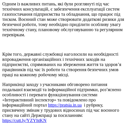
Одним із важливих питань, які були розглянуті під час
технічних консультацій, є забезпечення експлуатації систем
газопостачання підприємства та обладнання, що працює під
тиском. Воєнний стан може створювати додаткові ризики для
безпечної роботи, тому необхідно приділити особливу увагу
технічному стану, плановому обслуговуванню та регулярним
перевіркам.
Крім того, державні службовці наголосили на необхідності
впровадження організаційних і технічних заходів на
підприємстві, спрямованих на збереження життя та здоров’я
працівників під час їх роботи та створення безпечних умов
праці на кожному робочому місці.
Наприкінці заходу з учасниками обговорено питання
подальшої взаємодії та інформаційної підтримки, роз’яснено
особливості і переваги функціонування системи
«Інтерактивний інспектор» та повідомлено про
інформаційний портал
https://pratsia.in.ua
і рубрику,
присвячену змінам у трудових відносинах під час воєнного
стану на сайті Держпраці за посиланням:
https://cutt.ly/YZYhtKN