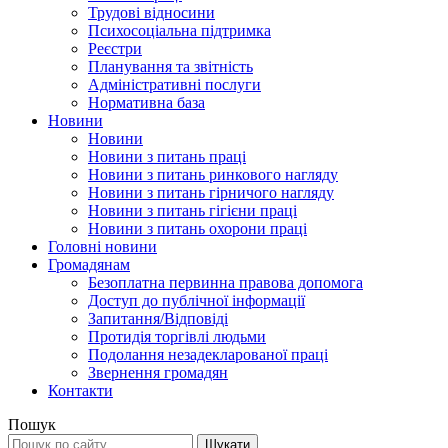
Трудові відносини
Психосоціальна підтримка
Реєстри
Планування та звітність
Адміністративні послуги
Нормативна база
Новини
Новини
Новини з питань праці
Новини з питань ринкового нагляду
Новини з питань гірничого нагляду
Новини з питань гігієни праці
Новини з питань охорони праці
Головні новини
Громадянам
Безоплатна первинна правова допомога
Доступ до публічної інформації
Запитання/Відповіді
Протидія торгівлі людьми
Подолання незадекларованої праці
Звернення громадян
Контакти
Пошук