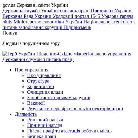
gov.ua
Державні сайти України
Державна служба України з питань праці
Президент України
Верховна Рада України
Урядовий портал
1545 Урядова гаряча
лінія
Міністерство економіки України
Національне агентство з
питань запобігання корупції
Підприємець
Пошук
Людям із порушенням зору
Південно-Східне міжрегіональне управління
Державної служби з питань праці
Про управління
Про управління
Структура
Керівництво
Очищення влади
Запобігання проявам корупції
Вакансії
Результати перевірки знань інспекторів праці
Діяльність
Ринковий нагляд
Гірничий нагляд
Гігієна праці та атестація робочих місць
Безпека праці